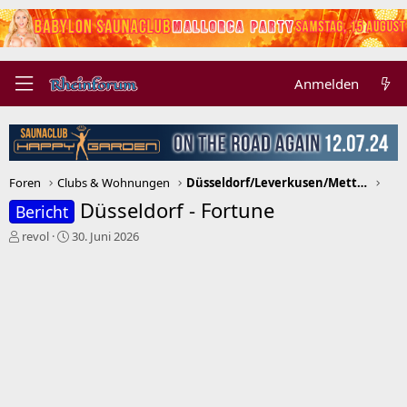
Anmelden
Foren
Clubs & Wohnungen
Düsseldorf/Leverkusen/Mettmann/Neuss/Ratingen
Düsseldorf - Fortune
Bericht
E
E
revol
30. Juni 2026
r
r
s
s
t
t
e
e
l
l
l
l
e
t
r
a
m