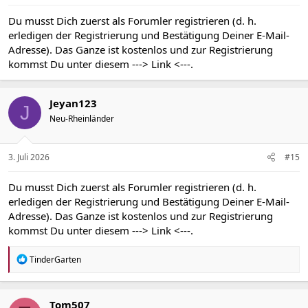
:
Du musst Dich zuerst als Forumler registrieren (d. h.
erledigen der Registrierung und Bestätigung Deiner E-Mail-
Adresse). Das Ganze ist kostenlos und zur Registrierung
kommst Du unter diesem
---> Link <---
.
Jeyan123
J
Neu-Rheinländer
3. Juli 2026
#15
Du musst Dich zuerst als Forumler registrieren (d. h.
erledigen der Registrierung und Bestätigung Deiner E-Mail-
Adresse). Das Ganze ist kostenlos und zur Registrierung
kommst Du unter diesem
---> Link <---
.
R
TinderGarten
e
a
k
t
Tom507