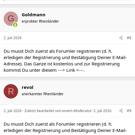
a
k
t
Goldmann
G
i
erprobter Rheinländer
o
n
e
n
2. Juli 2026
#8
:
Du musst Dich zuerst als Forumler registrieren (d. h.
erledigen der Registrierung und Bestätigung Deiner E-Mail-
Adresse). Das Ganze ist kostenlos und zur Registrierung
kommst Du unter diesem
---> Link <---
.
revol
R
anerkannter Rheinländer
2. Juli 2026
Zuletzt bearbeitet von einem Moderator:
2. Juli 2026
#9
Du musst Dich zuerst als Forumler registrieren (d. h.
erledigen der Registrierung und Bestätigung Deiner E-Mail-