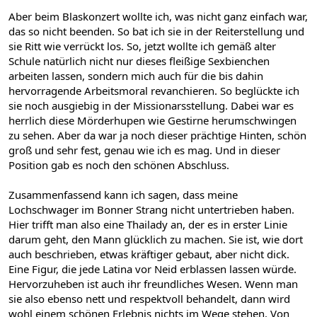
Aber beim Blaskonzert wollte ich, was nicht ganz einfach war,
das so nicht beenden. So bat ich sie in der Reiterstellung und
sie Ritt wie verrückt los. So, jetzt wollte ich gemäß alter
Schule natürlich nicht nur dieses fleißige Sexbienchen
arbeiten lassen, sondern mich auch für die bis dahin
hervorragende Arbeitsmoral revanchieren. So beglückte ich
sie noch ausgiebig in der Missionarsstellung. Dabei war es
herrlich diese Mörderhupen wie Gestirne herumschwingen
zu sehen. Aber da war ja noch dieser prächtige Hinten, schön
groß und sehr fest, genau wie ich es mag. Und in dieser
Position gab es noch den schönen Abschluss.
Zusammenfassend kann ich sagen, dass meine
Lochschwager im Bonner Strang nicht untertrieben haben.
Hier trifft man also eine Thailady an, der es in erster Linie
darum geht, den Mann glücklich zu machen. Sie ist, wie dort
auch beschrieben, etwas kräftiger gebaut, aber nicht dick.
Eine Figur, die jede Latina vor Neid erblassen lassen würde.
Hervorzuheben ist auch ihr freundliches Wesen. Wenn man
sie also ebenso nett und respektvoll behandelt, dann wird
wohl einem schönen Erlebnis nichts im Wege stehen. Von