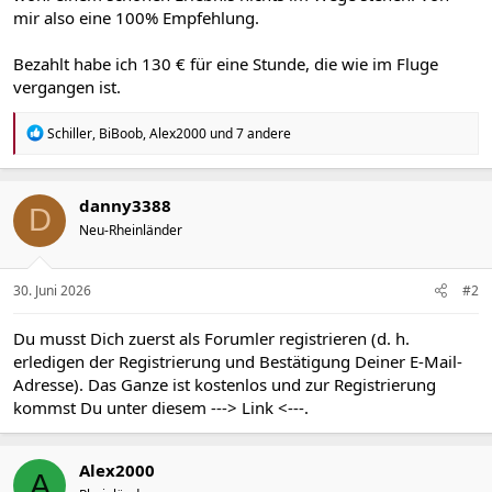
mir also eine 100% Empfehlung.
Bezahlt habe ich 130 € für eine Stunde, die wie im Fluge
vergangen ist.
R
Schiller
,
BiBoob
,
Alex2000
und 7 andere
e
a
k
t
danny3388
D
i
Neu-Rheinländer
o
n
e
n
30. Juni 2026
#2
:
Du musst Dich zuerst als Forumler registrieren (d. h.
erledigen der Registrierung und Bestätigung Deiner E-Mail-
Adresse). Das Ganze ist kostenlos und zur Registrierung
kommst Du unter diesem
---> Link <---
.
Alex2000
A