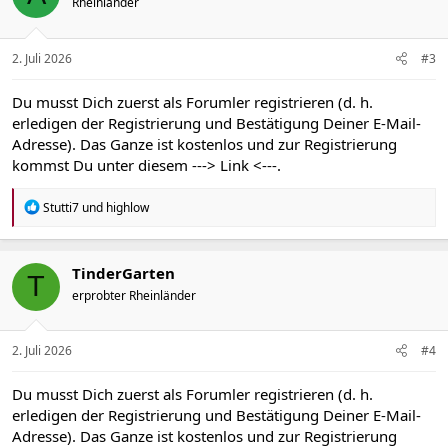
Rheinländer
2. Juli 2026
#3
Du musst Dich zuerst als Forumler registrieren (d. h.
erledigen der Registrierung und Bestätigung Deiner E-Mail-
Adresse). Das Ganze ist kostenlos und zur Registrierung
kommst Du unter diesem
---> Link <---
.
R
Stutti7
und
highlow
e
a
k
t
TinderGarten
T
i
erprobter Rheinländer
o
n
e
n
2. Juli 2026
#4
:
Du musst Dich zuerst als Forumler registrieren (d. h.
erledigen der Registrierung und Bestätigung Deiner E-Mail-
Adresse). Das Ganze ist kostenlos und zur Registrierung