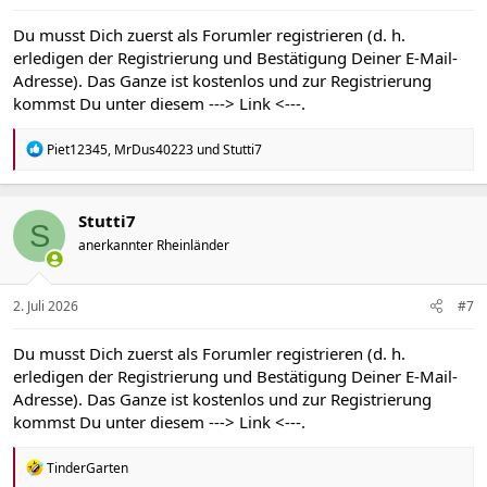
:
Du musst Dich zuerst als Forumler registrieren (d. h.
erledigen der Registrierung und Bestätigung Deiner E-Mail-
Adresse). Das Ganze ist kostenlos und zur Registrierung
kommst Du unter diesem
---> Link <---
.
R
Piet12345
,
MrDus40223
und
Stutti7
e
a
k
t
Stutti7
S
i
anerkannter Rheinländer
o
n
e
n
2. Juli 2026
#7
:
Du musst Dich zuerst als Forumler registrieren (d. h.
erledigen der Registrierung und Bestätigung Deiner E-Mail-
Adresse). Das Ganze ist kostenlos und zur Registrierung
kommst Du unter diesem
---> Link <---
.
R
TinderGarten
e