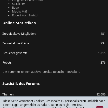
Sexsicher
BzgA
Machs Mit!
Robert Koch Institut
Online-Statistiken
Zurzeit aktive Mitglieder
481
Zurzeit aktive Gäste
734
Besucher gesamt
1.215
Robots
376
Die Summen können auch versteckte Besucher enthalten.
Statistik des Forums
Themen
82.686
Diese Seite verwendet Cookies, um Inhalte zu personalisieren und dich nach
Beiträge
1.073.969
einem Login angemeldet zu halten, wenn du registriert bist.