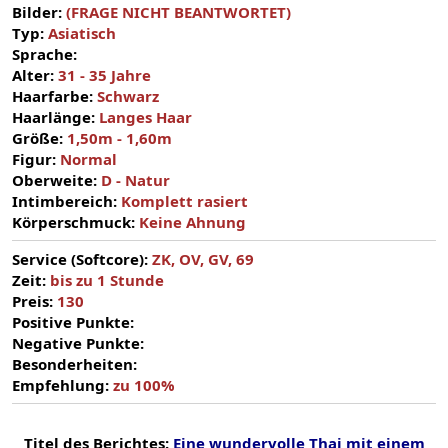
Bilder:
(FRAGE NICHT BEANTWORTET)
Typ:
Asiatisch
Sprache:
Alter:
31 - 35 Jahre
Haarfarbe:
Schwarz
Haarlänge:
Langes Haar
Größe:
1,50m - 1,60m
Figur:
Normal
Oberweite:
D - Natur
Intimbereich:
Komplett rasiert
Körperschmuck:
Keine Ahnung
Service (Softcore):
ZK, OV, GV, 69
Zeit:
bis zu 1 Stunde
Preis:
130
Positive Punkte:
Negative Punkte:
Besonderheiten:
Empfehlung:
zu 100%
Titel des Berichtes:
Eine wundervolle Thai mit einem