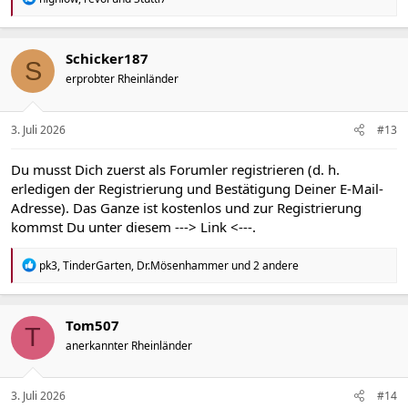
e
a
k
t
Schicker187
S
i
erprobter Rheinländer
o
n
e
n
3. Juli 2026
#13
:
Du musst Dich zuerst als Forumler registrieren (d. h.
erledigen der Registrierung und Bestätigung Deiner E-Mail-
Adresse). Das Ganze ist kostenlos und zur Registrierung
kommst Du unter diesem
---> Link <---
.
R
pk3
,
TinderGarten
,
Dr.Mösenhammer
und 2 andere
e
a
k
t
Tom507
T
i
anerkannter Rheinländer
o
n
e
n
3. Juli 2026
#14