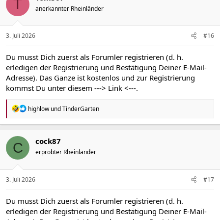
T
i
anerkannter Rheinländer
o
n
e
n
3. Juli 2026
#16
:
Du musst Dich zuerst als Forumler registrieren (d. h.
erledigen der Registrierung und Bestätigung Deiner E-Mail-
Adresse). Das Ganze ist kostenlos und zur Registrierung
kommst Du unter diesem
---> Link <---
.
R
highlow
und
TinderGarten
e
a
k
t
cock87
C
i
erprobter Rheinländer
o
n
e
n
3. Juli 2026
#17
:
Du musst Dich zuerst als Forumler registrieren (d. h.
erledigen der Registrierung und Bestätigung Deiner E-Mail-