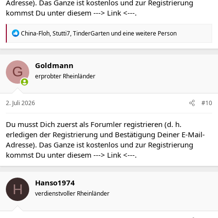
Adresse). Das Ganze ist kostenlos und zur Registrierung
kommst Du unter diesem
---> Link <---
.
R
China-Floh
,
Stutti7
,
TinderGarten
und eine weitere Person
e
a
k
t
Goldmann
G
i
erprobter Rheinländer
o
n
e
n
2. Juli 2026
#10
:
Du musst Dich zuerst als Forumler registrieren (d. h.
erledigen der Registrierung und Bestätigung Deiner E-Mail-
Adresse). Das Ganze ist kostenlos und zur Registrierung
kommst Du unter diesem
---> Link <---
.
Hanso1974
H
verdienstvoller Rheinländer