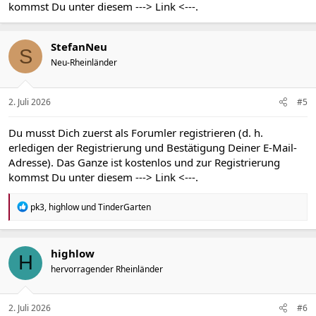
kommst Du unter diesem
---> Link <---
.
StefanNeu
S
Neu-Rheinländer
2. Juli 2026
#5
Du musst Dich zuerst als Forumler registrieren (d. h.
erledigen der Registrierung und Bestätigung Deiner E-Mail-
Adresse). Das Ganze ist kostenlos und zur Registrierung
kommst Du unter diesem
---> Link <---
.
R
pk3
,
highlow
und
TinderGarten
e
a
k
t
highlow
H
i
hervorragender Rheinländer
o
n
e
n
2. Juli 2026
#6