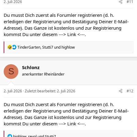
2. Juli 2026
#11
Du musst Dich zuerst als Forumler registrieren (d. h.
erledigen der Registrierung und Bestätigung Deiner E-Mail-
Adresse). Das Ganze ist kostenlos und zur Registrierung
kommst Du unter diesem
---> Link <---
.
R
TinderGarten
,
Stutti7
und
highlow
e
a
k
t
Schlonz
S
i
anerkannter Rheinländer
o
n
e
n
2. Juli 2026
Zuletzt bearbeitet:
2. Juli 2026
#12
:
Du musst Dich zuerst als Forumler registrieren (d. h.
erledigen der Registrierung und Bestätigung Deiner E-Mail-
Adresse). Das Ganze ist kostenlos und zur Registrierung
kommst Du unter diesem
---> Link <---
.
R
highlow
,
revol
und
Stutti7