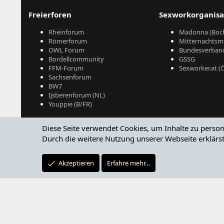
Freierforen
Sexworkorganisa
Rheinforum
Madonna (Boc
Römerforum
Mitternachtsmi
OWL Forum
Bundesverband
Bordellcommunity
GSSG
FFM-Forum
Sexworker.at (
Sachsenforum
BW7
Ijsberenforum (NL)
Youppie (B/FR)
Diese Seite verwendet Cookies, um Inhalte zu person
Durch die weitere Nutzung unserer Webseite erklärst
Akzeptieren
Erfahre mehr…