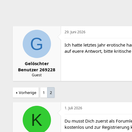
r
a
m
29. Juni 2026
G
Ich hatte letztes Jahr erotische 
auf euere Antwort, bitte kritisc
Gelöschter
Benutzer 269228
Guest
Vorherige
1
2
1. Juli 2026
K
Du musst Dich zuerst als Forumler
kostenlos und zur Registrierun