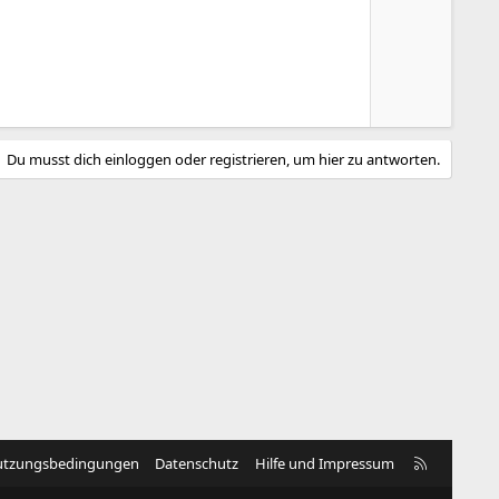
t
e
i
g
v
a
e
t
S
i
t
v
i
e
Du musst dich einloggen oder registrieren, um hier zu antworten.
m
S
m
t
e
i
m
m
e
R
tzungsbedingungen
Datenschutz
Hilfe und Impressum
S