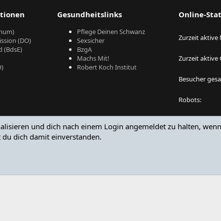
tionen
Gesundheitslinks
Online-Stat
hum)
Pflege Deinen Schwanz
Zurzeit aktive
ssion (DO)
Sexsicher
 (BdsE)
BzgA
Machs Mit!
Zurzeit aktive
Ö)
Robert Koch Institut
Besucher ges
Robots
Die Summen kö
alisieren und dich nach einem Login angemeldet zu halten, wenn d
Besucher entha
 du dich damit einverstanden.
®
Community platform by XenForo
© 2010-2024 XenForo Ltd.