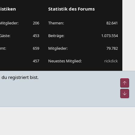
S
istiken
Statistik des Forums
 Mitglieder
206
Themen
82.641
 Gäste
453
Beiträge
1.073.554
amt
659
Mitglieder
79.782
457
Neuestes Mitglied
rickdick
nnen auch versteckte
u registriert bist.
lten.
Obe
Unt