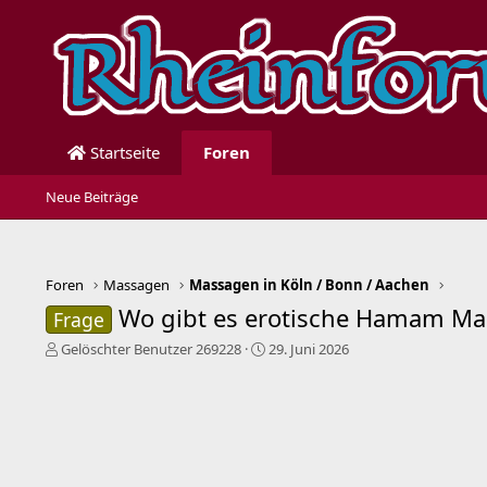
Startseite
Foren
Neue Beiträge
Foren
Massagen
Massagen in Köln / Bonn / Aachen
Wo gibt es erotische Hamam Mas
Frage
E
E
Gelöschter Benutzer 269228
29. Juni 2026
r
r
s
s
t
t
e
e
l
l
l
l
e
t