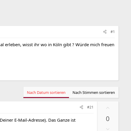
#1
al erleben, wisst ihr wo in Köln gibt ? Würde mich freuen
Nach Datum sortieren
Nach Stimmen sortieren
P
#21
o
0
s
 Deiner E-Mail-Adresse). Das Ganze ist
i
N