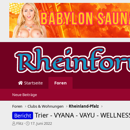
Startseite
Foren
Neue Beiträge
Foren
Clubs & Wohnungen
Rheinland-Pfalz
Trier - VYANA - VAYU - WELLNE
Bericht
E
E
Flitz
17. Juni 2022
r
r