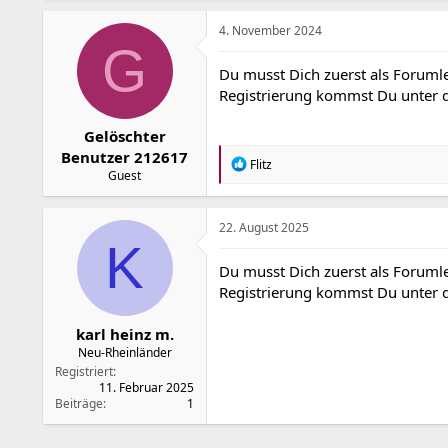
k
t
4. November 2024
i
G
o
Du musst Dich zuerst als Forumle
n
Registrierung kommst Du unter
e
n
:
Gelöschter
Benutzer 212617
R
Flitz
Guest
e
a
k
t
22. August 2025
i
K
o
Du musst Dich zuerst als Forumle
n
Registrierung kommst Du unter
e
n
:
karl heinz m.
Neu-Rheinländer
Registriert
11. Februar 2025
Beiträge
1