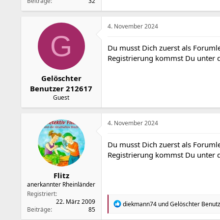
Beiträge
32
4. November 2024
G
Du musst Dich zuerst als Forumle
Registrierung kommst Du unter
Gelöschter
Benutzer 212617
Guest
4. November 2024
Du musst Dich zuerst als Forumle
Registrierung kommst Du unter
Flitz
anerkannter Rheinländer
Registriert
22. März 2009
R
diekmann74
und
Gelöschter Benut
Beiträge
85
e
a