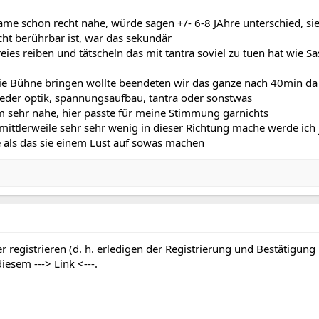
me schon recht nahe, würde sagen +/- 6-8 JAhre unterschied, si
cht berührbar ist, war das sekundär
ies reiben und tätscheln das mit tantra soviel zu tuen hat wie S
die Bühne bringen wollte beendeten wir das ganze nach 40min da ic
 weder optik, spannungsaufbau, tantra oder sonstwas
m sehr nahe, hier passte für meine Stimmung garnichts
tlerweile sehr sehr wenig in dieser Richtung mache werde ich je
als das sie einem Lust auf sowas machen
r registrieren (d. h. erledigen der Registrierung und Bestätigung
 diesem
---> Link <---
.