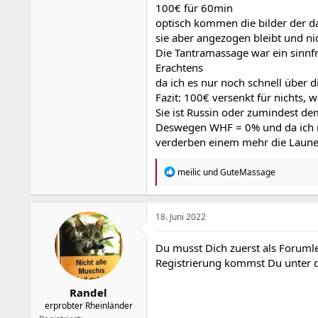
100€ für 60min
optisch kommen die bilder der da
sie aber angezogen bleibt und ni
Die Tantramassage war ein sinnfre
Erachtens
da ich es nur noch schnell über 
Fazit: 100€ versenkt für nichts,
Sie ist Russin oder zumindest de
Deswegen WHF = 0% und da ich mit
verderben einem mehr die Laune 
R
meilic
und
GuteMassage
e
a
k
t
18. Juni 2022
i
o
Du musst Dich zuerst als Forumle
n
Registrierung kommst Du unter
e
n
:
Randel
erprobter Rheinländer