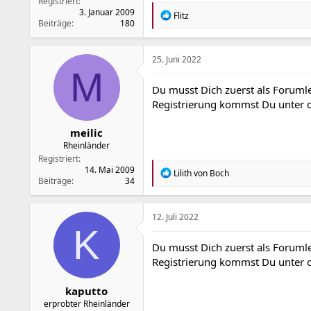
Registriert
3. Januar 2009
R
Flitz
Beiträge
180
e
a
k
t
25. Juni 2022
i
M
o
Du musst Dich zuerst als Forumle
n
Registrierung kommst Du unter
e
n
:
meilic
Rheinländer
Registriert
14. Mai 2009
R
Lilith von Boch
Beiträge
34
e
a
k
t
12. Juli 2022
i
K
o
Du musst Dich zuerst als Forumle
n
Registrierung kommst Du unter
e
n
:
kaputto
erprobter Rheinländer