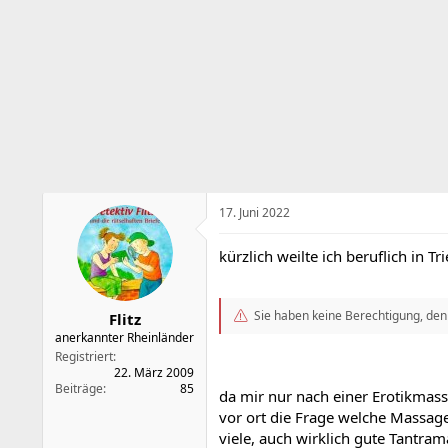
s
s
t
t
e
e
l
l
l
l
e
t
r
a
m
17. Juni 2022
kürzlich weilte ich beruflich in
Sie haben keine Berechtigung, den
Flitz
anerkannter Rheinländer
Registriert
22. März 2009
Beiträge
85
da mir nur nach einer Erotikmass
vor ort die Frage welche Massage
viele, auch wirklich gute Tantra