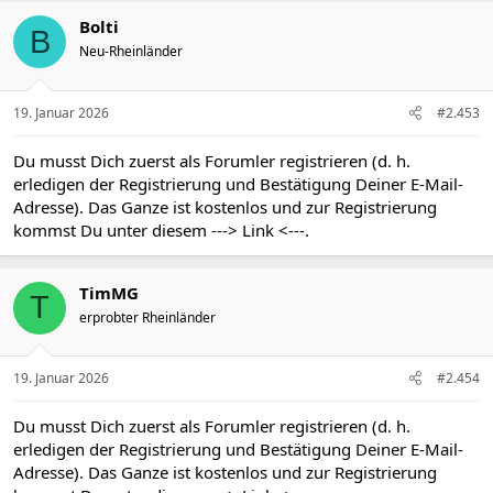
k
t
Bolti
B
i
Neu-Rheinländer
o
n
e
n
19. Januar 2026
#2.453
:
Du musst Dich zuerst als Forumler registrieren (d. h.
erledigen der Registrierung und Bestätigung Deiner E-Mail-
Adresse). Das Ganze ist kostenlos und zur Registrierung
kommst Du unter diesem
---> Link <---
.
TimMG
T
erprobter Rheinländer
19. Januar 2026
#2.454
Du musst Dich zuerst als Forumler registrieren (d. h.
erledigen der Registrierung und Bestätigung Deiner E-Mail-
Adresse). Das Ganze ist kostenlos und zur Registrierung