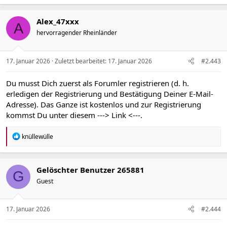
a
k
t
Alex_47xxx
A
i
hervorragender Rheinländer
o
n
e
n
17. Januar 2026
Zuletzt bearbeitet:
17. Januar 2026
#2.443
:
Du musst Dich zuerst als Forumler registrieren (d. h.
erledigen der Registrierung und Bestätigung Deiner E-Mail-
Adresse). Das Ganze ist kostenlos und zur Registrierung
kommst Du unter diesem
---> Link <---
.
R
knüllewülle
e
a
k
t
Gelöschter Benutzer 265881
G
i
Guest
o
n
e
n
17. Januar 2026
#2.444
: