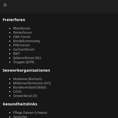
R
S
S
Freierforen
Rheinforum
Römerforum
OWL Forum
Bordellcommunity
FFM-Forum
Sachsenforum
BW7
Ijsberenforum (NL)
Youppie (B/FR)
Sexworkorganisationen
Madonna (Bochum)
Mitternachtsmission (DO)
Bundesverband (BdsE)
GSSG
Sexworker.at (Ö)
Gesundheitslinks
Pflege Deinen Schwanz
Sexsicher