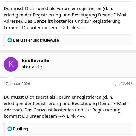
Du musst Dich zuerst als Forumler registrieren (d. h.
erledigen der Registrierung und Bestätigung Deiner E-Mail-
Adresse). Das Ganze ist kostenlos und zur Registrierung
kommst Du unter diesem
---> Link <---
.
R
DerKassler
und
knüllewülle
e
a
k
t
knüllewülle
K
i
Rheinländer
o
n
e
n
17. Januar 2026
#2.442
:
Du musst Dich zuerst als Forumler registrieren (d. h.
erledigen der Registrierung und Bestätigung Deiner E-Mail-
Adresse). Das Ganze ist kostenlos und zur Registrierung
kommst Du unter diesem
---> Link <---
.
R
Broilking
e