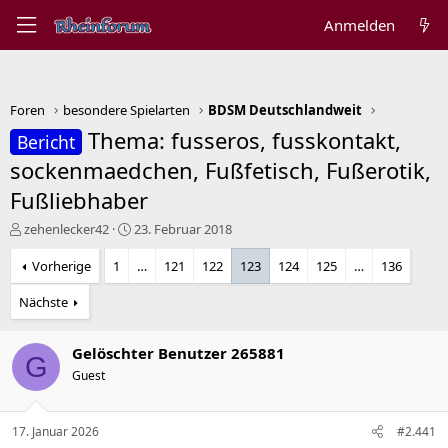
Anmelden
Foren
besondere Spielarten
BDSM Deutschlandweit
Thema: fusseros, fusskontakt,
Bericht
sockenmaedchen, Fußfetisch, Fußerotik,
Fußliebhaber
E
E
zehenlecker42
23. Februar 2018
r
r
s
s
Vorherige
1
…
121
122
123
124
125
…
136
t
t
e
e
Nächste
l
l
l
l
Gelöschter Benutzer 265881
e
t
G
r
a
Guest
m
17. Januar 2026
#2.441