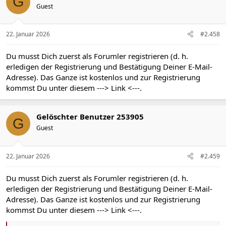
G
i
Guest
o
n
e
n
22. Januar 2026
#2.458
:
Du musst Dich zuerst als Forumler registrieren (d. h.
erledigen der Registrierung und Bestätigung Deiner E-Mail-
Adresse). Das Ganze ist kostenlos und zur Registrierung
kommst Du unter diesem
---> Link <---
.
Gelöschter Benutzer 253905
G
Guest
22. Januar 2026
#2.459
Du musst Dich zuerst als Forumler registrieren (d. h.
erledigen der Registrierung und Bestätigung Deiner E-Mail-
Adresse). Das Ganze ist kostenlos und zur Registrierung
kommst Du unter diesem
---> Link <---
.