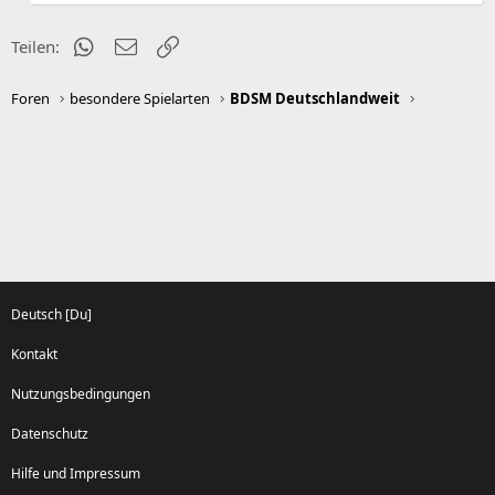
:
WhatsApp
E-Mail
Link
Teilen:
Foren
besondere Spielarten
BDSM Deutschlandweit
Deutsch [Du]
Kontakt
Nutzungsbedingungen
Datenschutz
Hilfe und Impressum