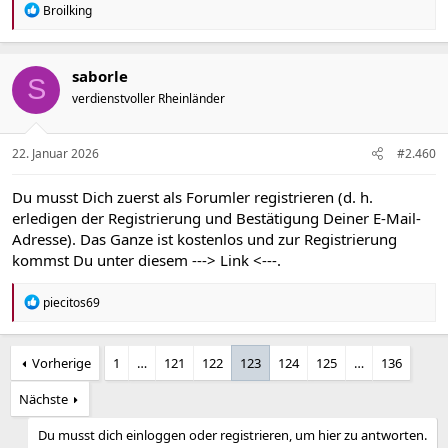
R
Broilking
e
a
k
t
saborle
S
i
verdienstvoller Rheinländer
o
n
e
n
22. Januar 2026
#2.460
:
Du musst Dich zuerst als Forumler registrieren (d. h.
erledigen der Registrierung und Bestätigung Deiner E-Mail-
Adresse). Das Ganze ist kostenlos und zur Registrierung
kommst Du unter diesem
---> Link <---
.
R
piecitos69
e
a
k
Vorherige
1
…
121
122
123
124
125
…
136
t
i
o
Nächste
n
e
Du musst dich einloggen oder registrieren, um hier zu antworten.
n