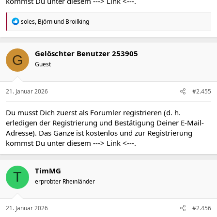
kommst Du unter diesem
---> Link <---
.
R
soles
,
Björn
und
Broilking
e
a
k
t
Gelöschter Benutzer 253905
G
i
Guest
o
n
e
n
21. Januar 2026
#2.455
:
Du musst Dich zuerst als Forumler registrieren (d. h.
erledigen der Registrierung und Bestätigung Deiner E-Mail-
Adresse). Das Ganze ist kostenlos und zur Registrierung
kommst Du unter diesem
---> Link <---
.
TimMG
T
erprobter Rheinländer
21. Januar 2026
#2.456