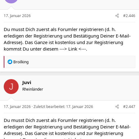
o
n
e
n
17. Januar 2026
#2.446
:
Du musst Dich zuerst als Forumler registrieren (d. h.
erledigen der Registrierung und Bestätigung Deiner E-Mail-
Adresse). Das Ganze ist kostenlos und zur Registrierung
kommst Du unter diesem
---> Link <---
.
R
Broilking
e
a
k
t
Juvi
J
i
Rheinländer
o
n
e
n
17. Januar 2026
Zuletzt bearbeitet:
17. Januar 2026
#2.447
:
Du musst Dich zuerst als Forumler registrieren (d. h.
erledigen der Registrierung und Bestätigung Deiner E-Mail-
Adresse). Das Ganze ist kostenlos und zur Registrierung