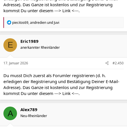
Adresse). Das Ganze ist kostenlos und zur Registrierung
kommst Du unter diesem
---> Link <---
.
R
piecitos69
,
andredien
und
Juvi
e
a
k
t
Eric1989
E
i
anerkannter Rheinländer
o
n
e
n
17. Januar 2026
#2.450
:
Du musst Dich zuerst als Forumler registrieren (d. h.
erledigen der Registrierung und Bestätigung Deiner E-Mail-
Adresse). Das Ganze ist kostenlos und zur Registrierung
kommst Du unter diesem
---> Link <---
.
Alex789
A
Neu-Rheinländer