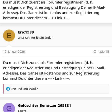
Du musst Dich zuerst als Forumler registrieren (d. h.
erledigen der Registrierung und Bestätigung Deiner E-Mail-
Adresse). Das Ganze ist kostenlos und zur Registrierung
kommst Du unter diesem
---> Link <---
.
Eric1989
E
anerkannter Rheinländer
17. Januar 2026
#2.445
Du musst Dich zuerst als Forumler registrieren (d. h.
erledigen der Registrierung und Bestätigung Deiner E-Mail-
Adresse). Das Ganze ist kostenlos und zur Registrierung
kommst Du unter diesem
---> Link <---
.
R
Ron
und
knüllewülle
e
a
k
t
Gelöschter Benutzer 265881
G
i
Guest