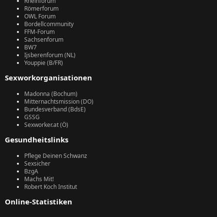
Rheinforum
Römerforum
OWL Forum
Bordellcommunity
FFM-Forum
Sachsenforum
BW7
Ijsberenforum (NL)
Youppie (B/FR)
Sexworkorganisationen
Madonna (Bochum)
Mitternachtsmission (DO)
Bundesverband (BdsE)
GSSG
Sexworker.at (Ö)
Gesundheitslinks
Pflege Deinen Schwanz
Sexsicher
BzgA
Machs Mit!
Robert Koch Institut
Online-Statistiken