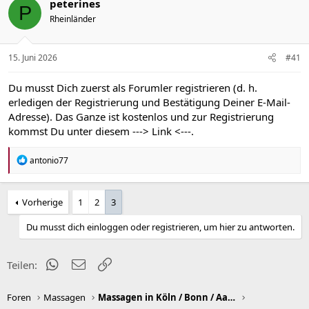
peterines
P
Rheinländer
15. Juni 2026
#41
Du musst Dich zuerst als Forumler registrieren (d. h.
erledigen der Registrierung und Bestätigung Deiner E-Mail-
Adresse). Das Ganze ist kostenlos und zur Registrierung
kommst Du unter diesem
---> Link <---
.
R
antonio77
e
a
k
Vorherige
1
2
3
t
i
o
Du musst dich einloggen oder registrieren, um hier zu antworten.
n
e
n
WhatsApp
E-Mail
Link
Teilen:
:
Foren
Massagen
Massagen in Köln / Bonn / Aachen