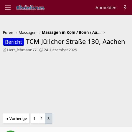
Anmelden
Foren
Massagen
Massagen in Köln / Bonn / Aachen
TCM Jülicher Straße 130, Aachen
Bericht
E
E
Herr_lehmann77
24. Dezember 2025
r
r
s
s
t
t
e
e
l
l
l
l
e
t
r
a
m
Vorherige
1
2
3