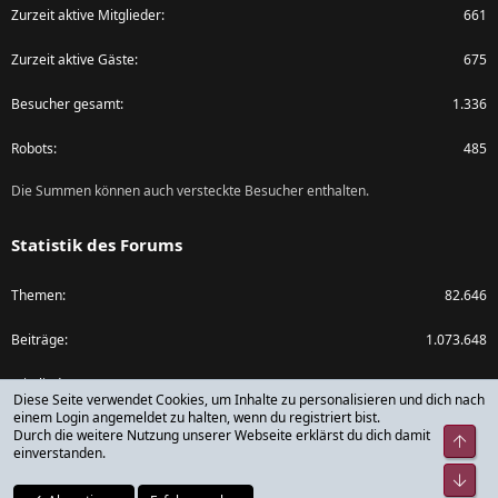
Zurzeit aktive Mitglieder
661
Zurzeit aktive Gäste
675
Besucher gesamt
1.336
Robots
485
Die Summen können auch versteckte Besucher enthalten.
Statistik des Forums
Themen
82.646
Beiträge
1.073.648
Mitglieder
79.782
Diese Seite verwendet Cookies, um Inhalte zu personalisieren und dich nach
einem Login angemeldet zu halten, wenn du registriert bist.
Neuestes Mitglied
rickdick
Durch die weitere Nutzung unserer Webseite erklärst du dich damit
Obe
einverstanden.
Unt