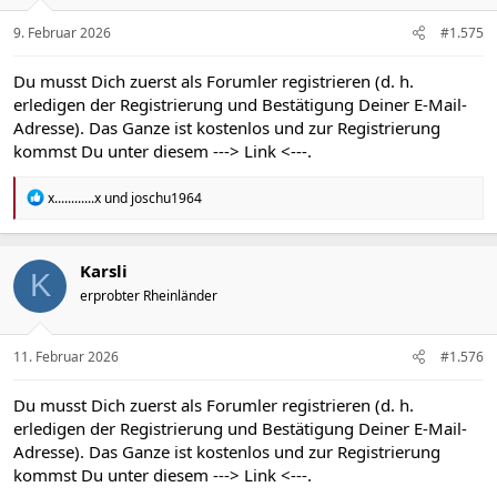
e
n
9. Februar 2026
#1.575
:
Du musst Dich zuerst als Forumler registrieren (d. h.
erledigen der Registrierung und Bestätigung Deiner E-Mail-
Adresse). Das Ganze ist kostenlos und zur Registrierung
kommst Du unter diesem
---> Link <---
.
R
x............x
und
joschu1964
e
a
k
t
Karsli
K
i
erprobter Rheinländer
o
n
e
n
11. Februar 2026
#1.576
:
Du musst Dich zuerst als Forumler registrieren (d. h.
erledigen der Registrierung und Bestätigung Deiner E-Mail-
Adresse). Das Ganze ist kostenlos und zur Registrierung
kommst Du unter diesem
---> Link <---
.