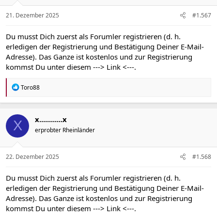
e
n
21. Dezember 2025
#1.567
:
Du musst Dich zuerst als Forumler registrieren (d. h.
erledigen der Registrierung und Bestätigung Deiner E-Mail-
Adresse). Das Ganze ist kostenlos und zur Registrierung
kommst Du unter diesem
---> Link <---
.
R
Toro88
e
a
k
t
x............x
X
i
erprobter Rheinländer
o
n
e
n
22. Dezember 2025
#1.568
:
Du musst Dich zuerst als Forumler registrieren (d. h.
erledigen der Registrierung und Bestätigung Deiner E-Mail-
Adresse). Das Ganze ist kostenlos und zur Registrierung
kommst Du unter diesem
---> Link <---
.