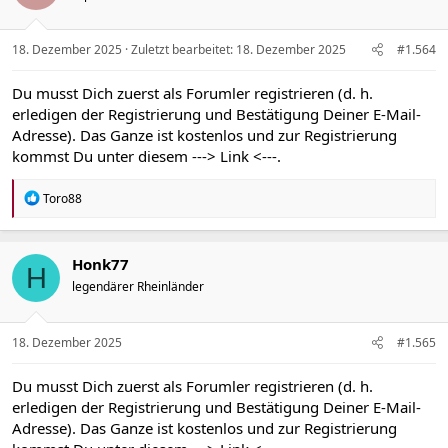
18. Dezember 2025
Zuletzt bearbeitet:
18. Dezember 2025
#1.564
Du musst Dich zuerst als Forumler registrieren (d. h.
erledigen der Registrierung und Bestätigung Deiner E-Mail-
Adresse). Das Ganze ist kostenlos und zur Registrierung
kommst Du unter diesem
---> Link <---
.
R
Toro88
e
a
k
t
Honk77
H
i
legendärer Rheinländer
o
n
e
n
18. Dezember 2025
#1.565
:
Du musst Dich zuerst als Forumler registrieren (d. h.
erledigen der Registrierung und Bestätigung Deiner E-Mail-
Adresse). Das Ganze ist kostenlos und zur Registrierung