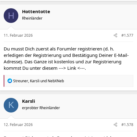
Hottentotte
H
Rheinländer
11. Februar 2026
#1.577
Du musst Dich zuerst als Forumler registrieren (d. h.
erledigen der Registrierung und Bestätigung Deiner E-Mail-
Adresse). Das Ganze ist kostenlos und zur Registrierung
kommst Du unter diesem
---> Link <---
.
R
Streuner
,
Karsli
und
NebXNeb
e
a
k
t
Karsli
K
i
erprobter Rheinländer
o
n
e
n
12. Februar 2026
#1.578
: