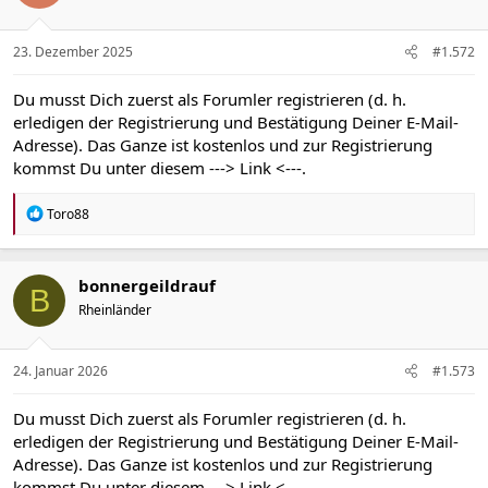
n
e
n
23. Dezember 2025
#1.572
:
Du musst Dich zuerst als Forumler registrieren (d. h.
erledigen der Registrierung und Bestätigung Deiner E-Mail-
Adresse). Das Ganze ist kostenlos und zur Registrierung
kommst Du unter diesem
---> Link <---
.
R
Toro88
e
a
k
t
bonnergeildrauf
B
i
Rheinländer
o
n
e
n
24. Januar 2026
#1.573
:
Du musst Dich zuerst als Forumler registrieren (d. h.
erledigen der Registrierung und Bestätigung Deiner E-Mail-
Adresse). Das Ganze ist kostenlos und zur Registrierung
kommst Du unter diesem
---> Link <---
.