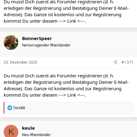
Du musst Dich zuerst als Forumler registrieren (d. h.
erledigen der Registrierung und Bestätigung Deiner E-Mail-
Adresse). Das Ganze ist kostenlos und zur Registrierung
kommst Du unter diesem
---> Link <---
.
BonnerSpeer
hervorragender Rheinländer
23. Dezember 2025
#1.571
Du musst Dich zuerst als Forumler registrieren (d. h.
erledigen der Registrierung und Bestätigung Deiner E-Mail-
Adresse). Das Ganze ist kostenlos und zur Registrierung
kommst Du unter diesem
---> Link <---
.
R
Toro88
e
a
k
t
keule
K
i
Neu-Rheinländer
o