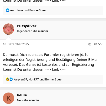
kommst Du unter diesem
---> Link <---
.
R
Andi Love
und
BonnerSpeer
e
a
k
t
Pussydiver
i
legendärer Rheinländer
o
n
e
n
18. Dezember 2025
#1.566
:
Du musst Dich zuerst als Forumler registrieren (d. h.
erledigen der Registrierung und Bestätigung Deiner E-Mail-
Adresse). Das Ganze ist kostenlos und zur Registrierung
kommst Du unter diesem
---> Link <---
.
R
Karpfen67
,
Honk77
und
BonnerSpeer
e
a
k
t
keule
K
i
Neu-Rheinländer
o
n