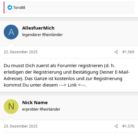
R
Toro88
e
a
k
t
AllesfuerMich
A
i
legendärer Rheinländer
o
n
e
n
22. Dezember 2025
#1.569
:
Du musst Dich zuerst als Forumler registrieren (d. h.
erledigen der Registrierung und Bestätigung Deiner E-Mail-
Adresse). Das Ganze ist kostenlos und zur Registrierung
kommst Du unter diesem
---> Link <---
.
Nick Name
N
erprobter Rheinländer
23. Dezember 2025
#1.570