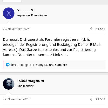
x............x
X
erprobter Rheinländer
29. November 2025
#1.561
Du musst Dich zuerst als Forumler registrieren (d. h.
erledigen der Registrierung und Bestätigung Deiner E-Mail-
Adresse). Das Ganze ist kostenlos und zur Registrierung
kommst Du unter diesem
---> Link <---
.
R
deren
,
Hengst111
,
Samy132
und 5 andere
e
a
k
t
lr.308magnum
i
Rheinländer
o
n
e
n
29. November 2025
#1.562
: