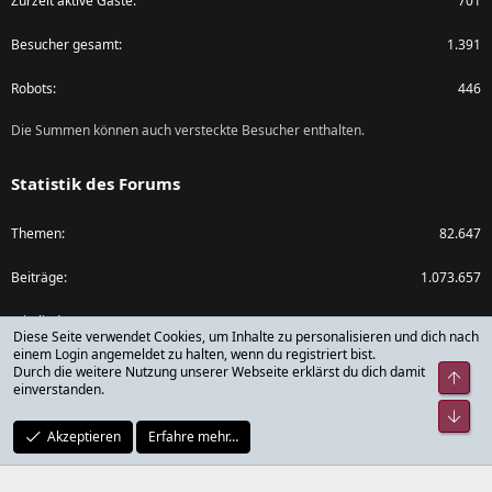
Zurzeit aktive Gäste
701
Besucher gesamt
1.391
Robots
446
Die Summen können auch versteckte Besucher enthalten.
Statistik des Forums
Themen
82.647
Beiträge
1.073.657
Mitglieder
79.782
Diese Seite verwendet Cookies, um Inhalte zu personalisieren und dich nach
einem Login angemeldet zu halten, wenn du registriert bist.
Neuestes Mitglied
rickdick
Durch die weitere Nutzung unserer Webseite erklärst du dich damit
Obe
einverstanden.
Unt
Akzeptieren
Erfahre mehr…
®
Community platform by XenForo
© 2010-2024 XenForo Ltd.