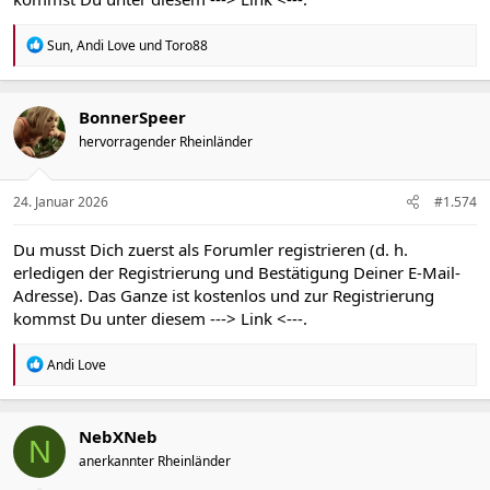
R
Sun
,
Andi Love
und
Toro88
e
a
k
t
BonnerSpeer
i
hervorragender Rheinländer
o
n
e
n
24. Januar 2026
#1.574
:
Du musst Dich zuerst als Forumler registrieren (d. h.
erledigen der Registrierung und Bestätigung Deiner E-Mail-
Adresse). Das Ganze ist kostenlos und zur Registrierung
kommst Du unter diesem
---> Link <---
.
R
Andi Love
e
a
k
t
NebXNeb
N
i
anerkannter Rheinländer
o
n