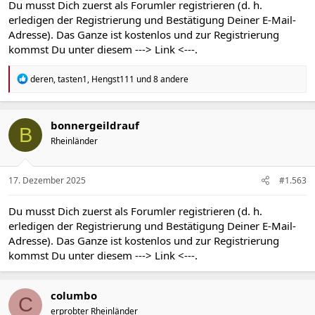
Du musst Dich zuerst als Forumler registrieren (d. h.
erledigen der Registrierung und Bestätigung Deiner E-Mail-
Adresse). Das Ganze ist kostenlos und zur Registrierung
kommst Du unter diesem
---> Link <---
.
R
deren
,
tasten1
,
Hengst111
und 8 andere
e
a
k
t
bonnergeildrauf
B
i
Rheinländer
o
n
e
n
17. Dezember 2025
#1.563
:
Du musst Dich zuerst als Forumler registrieren (d. h.
erledigen der Registrierung und Bestätigung Deiner E-Mail-
Adresse). Das Ganze ist kostenlos und zur Registrierung
kommst Du unter diesem
---> Link <---
.
columbo
C
erprobter Rheinländer