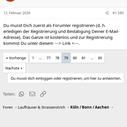
n
e
n
12. Februar 2026
#1.580
:
Du musst Dich zuerst als Forumler registrieren (d. h.
erledigen der Registrierung und Bestätigung Deiner E-Mail-
Adresse). Das Ganze ist kostenlos und zur Registrierung
kommst Du unter diesem
---> Link <---
.
Vorherige
1
…
77
78
79
80
81
…
85
Nächste
Du musst dich einloggen oder registrieren, um hier zu antworten.
WhatsApp
E-Mail
Link
Teilen:
Foren
Laufhäuser & Strassenstrich
Köln / Bonn / Aachen