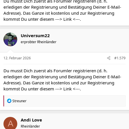
Du musst Dich zuerst als Forumler registrieren (d. h.
erledigen der Registrierung und Bestätigung Deiner E-Mail-
Adresse). Das Ganze ist kostenlos und zur Registrierung
kommst Du unter diesem
---> Link <---
.
Universum22
erprobter Rheinländer
12. Februar 2026
#1.579
Du musst Dich zuerst als Forumler registrieren (d. h.
erledigen der Registrierung und Bestätigung Deiner E-Mail-
Adresse). Das Ganze ist kostenlos und zur Registrierung
kommst Du unter diesem
---> Link <---
.
R
Streuner
e
a
k
t
Andi Love
A
i
Rheinländer
o