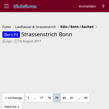
Anmelden
Foren
Laufhäuser & Strassenstrich
Köln / Bonn / Aachen
Strassenstrich Bonn
Bericht
E
E
cigo
13. August 2017
r
r
s
s
t
t
e
e
l
l
l
l
e
t
r
a
m
Vorherige
1
…
77
78
79
80
81
…
85
Nächste