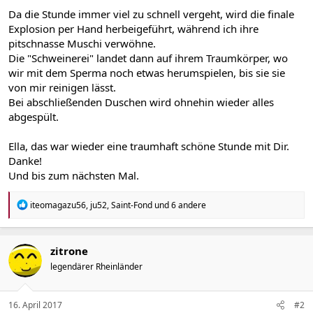
Da die Stunde immer viel zu schnell vergeht, wird die finale
Explosion per Hand herbeigeführt, während ich ihre
pitschnasse Muschi verwöhne.
Die "Schweinerei" landet dann auf ihrem Traumkörper, wo
wir mit dem Sperma noch etwas herumspielen, bis sie sie
von mir reinigen lässt.
Bei abschließenden Duschen wird ohnehin wieder alles
abgespült.
Ella, das war wieder eine traumhaft schöne Stunde mit Dir.
Danke!
Und bis zum nächsten Mal.
R
iteomagazu56
,
ju52
,
Saint-Fond
und 6 andere
e
a
k
t
zitrone
i
legendärer Rheinländer
o
n
e
n
16. April 2017
#2