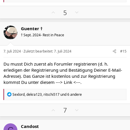
e
a
k
P
N
5
t
o
e
i
s
g
o
Guenter †
n
i
a
e
† Sept. 2024- Rest in Peace
t
t
n
i
i
:
v
v
7. Juli 2024
Zuletzt bearbeitet:
7. Juli 2024
#15
e
e
S
S
Du musst Dich zuerst als Forumler registrieren (d. h.
t
t
erledigen der Registrierung und Bestätigung Deiner E-Mail-
i
i
Adresse). Das Ganze ist kostenlos und zur Registrierung
m
m
kommst Du unter diesem
---> Link <---
.
m
m
e
e
R
Sexlord
,
dekra123
,
ritschi517
und 6 andere
e
a
k
P
N
7
t
o
e
i
s
g
o
Candost
n
i
a