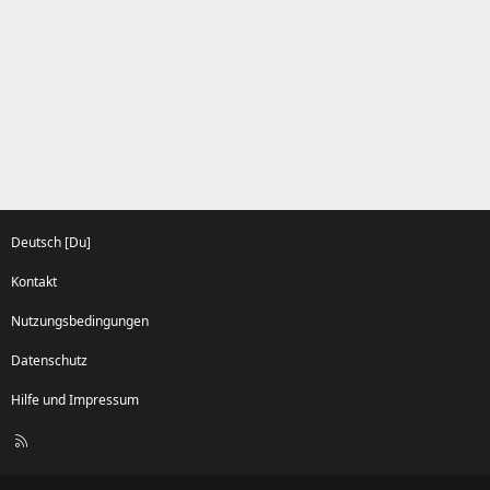
m
m
m
m
e
e
Deutsch [Du]
Kontakt
Nutzungsbedingungen
Datenschutz
Hilfe und Impressum
R
S
S