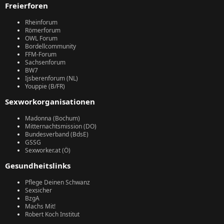
Freierforen
Rheinforum
Römerforum
OWL Forum
Bordellcommunity
FFM-Forum
Sachsenforum
BW7
Ijsberenforum (NL)
Youppie (B/FR)
Sexworkorganisationen
Madonna (Bochum)
Mitternachtsmission (DO)
Bundesverband (BdsE)
GSSG
Sexworker.at (Ö)
Gesundheitslinks
Pflege Deinen Schwanz
Sexsicher
BzgA
Machs Mit!
Robert Koch Institut