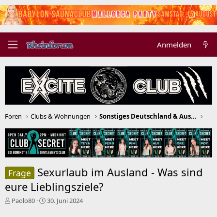
Anmelden
Foren
Clubs & Wohnungen
Sonstiges Deutschland & Ausland
Sexurlaub im Ausland - Was sind
Frage
eure Lieblingsziele?
E
E
Paolo80
30. Juni 2024
r
r