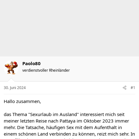
s
s
t
t
e
e
l
l
l
l
e
t
r
a
m
Paolo80
verdienstvoller Rheinländer
30. Juni 2024
#1
Hallo zusammen,
das Thema "Sexurlaub im Ausland" interessiert mich seit
meiner letzten Reise nach Pattaya im Oktober 2023 immer
mehr. Die Tatsache, häufigen Sex mit dem Aufenthalt in
einem schönen Land verbinden zu können, reizt mich sehr. In