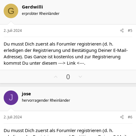
s
g
Gerdwilli
i
a
G
erprobter Rheinländer
t
t
i
i
v
v
2. Juli 2024
#5
e
e
S
S
Du musst Dich zuerst als Forumler registrieren (d. h.
t
t
erledigen der Registrierung und Bestätigung Deiner E-Mail-
i
i
Adresse). Das Ganze ist kostenlos und zur Registrierung
m
m
kommst Du unter diesem
---> Link <---
.
m
m
P
N
e
e
0
o
e
s
g
jose
i
a
J
hervorragender Rheinländer
t
t
i
i
v
v
2. Juli 2024
#6
e
e
S
S
Du musst Dich zuerst als Forumler registrieren (d. h.