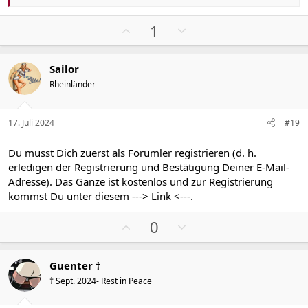
e
a
k
P
N
1
t
o
e
i
s
g
o
Sailor
n
i
a
e
Rheinländer
t
t
n
i
i
:
v
v
17. Juli 2024
#19
e
e
S
S
Du musst Dich zuerst als Forumler registrieren (d. h.
t
t
erledigen der Registrierung und Bestätigung Deiner E-Mail-
i
i
Adresse). Das Ganze ist kostenlos und zur Registrierung
m
m
kommst Du unter diesem
---> Link <---
.
m
m
P
N
e
e
0
o
e
s
g
Guenter †
i
a
† Sept. 2024- Rest in Peace
t
t
i
i