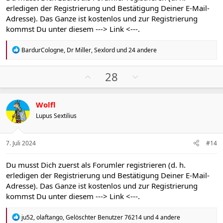
t
t
erledigen der Registrierung und Bestätigung Deiner E-Mail-
i
i
Adresse). Das Ganze ist kostenlos und zur Registrierung
m
m
kommst Du unter diesem
---> Link <---
.
m
m
e
e
R
BardurCologne
,
Dr Miller
,
Sexlord
und 24 andere
e
a
k
P
N
28
t
o
e
i
s
g
o
Wolfl
n
i
a
e
Lupus Sextilius
t
t
n
i
i
:
v
v
7. Juli 2024
#14
e
e
S
S
Du musst Dich zuerst als Forumler registrieren (d. h.
t
t
erledigen der Registrierung und Bestätigung Deiner E-Mail-
i
i
Adresse). Das Ganze ist kostenlos und zur Registrierung
m
m
kommst Du unter diesem
---> Link <---
.
m
m
e
e
R
ju52
,
olaftango
,
Gelöschter Benutzer 76214
und 4 andere