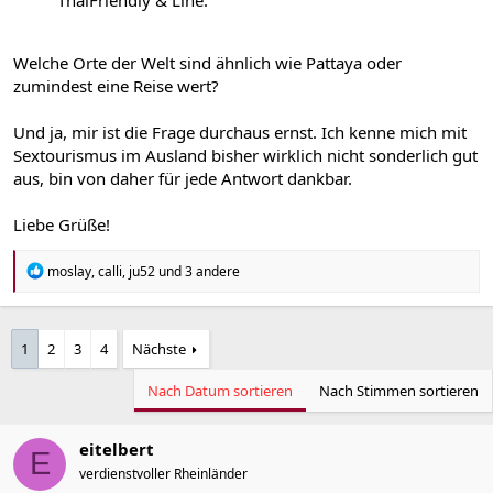
Welche Orte der Welt sind ähnlich wie Pattaya oder
zumindest eine Reise wert?
Und ja, mir ist die Frage durchaus ernst. Ich kenne mich mit
Sextourismus im Ausland bisher wirklich nicht sonderlich gut
aus, bin von daher für jede Antwort dankbar.
Liebe Grüße!
R
moslay
,
calli
,
ju52
und 3 andere
e
a
k
t
1
2
3
4
Nächste
i
o
Nach Datum sortieren
Nach Stimmen sortieren
n
e
n
:
eitelbert
E
verdienstvoller Rheinländer