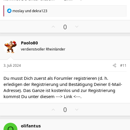
m
m
e
e
R
moslay
und
dekra123
e
a
k
P
N
0
t
o
e
i
s
g
o
Paolo80
n
i
a
e
verdienstvoller Rheinländer
t
t
n
i
i
:
v
v
3. Juli 2024
#11
e
e
S
S
Du musst Dich zuerst als Forumler registrieren (d. h.
t
t
erledigen der Registrierung und Bestätigung Deiner E-Mail-
i
i
Adresse). Das Ganze ist kostenlos und zur Registrierung
m
m
kommst Du unter diesem
---> Link <---
.
m
m
P
N
e
e
0
o
e
s
g
olifantus
i
a
O