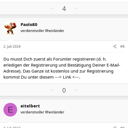
a
k
P
N
4
t
o
e
i
s
g
o
Paolo80
n
i
a
e
verdienstvoller Rheinländer
t
t
n
i
i
:
v
v
2. Juli 2024
#8
e
e
S
S
Du musst Dich zuerst als Forumler registrieren (d. h.
t
t
erledigen der Registrierung und Bestätigung Deiner E-Mail-
i
i
Adresse). Das Ganze ist kostenlos und zur Registrierung
m
m
kommst Du unter diesem
---> Link <---
.
m
m
P
N
e
e
0
o
e
s
g
eitelbert
i
a
E
verdienstvoller Rheinländer
t
t
i
i
v
v