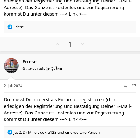
t
t
erledigen der Registrierung und Bestätigung Deiner E-Mail-
i
i
Adresse). Das Ganze ist kostenlos und zur Registrierung
m
m
kommst Du unter diesem
---> Link <---
.
m
m
e
e
R
Friese
e
a
k
P
N
1
t
o
e
i
s
g
o
Friese
n
i
a
e
ฉันแต่งงานกับผู้หญิงไทย
t
t
n
i
i
:
v
v
2. Juli 2024
#7
e
e
S
S
Du musst Dich zuerst als Forumler registrieren (d. h.
t
t
erledigen der Registrierung und Bestätigung Deiner E-Mail-
i
i
Adresse). Das Ganze ist kostenlos und zur Registrierung
m
m
kommst Du unter diesem
---> Link <---
.
m
m
e
e
R
ju52
,
Dr Miller
,
dekra123
und eine weitere Person
e