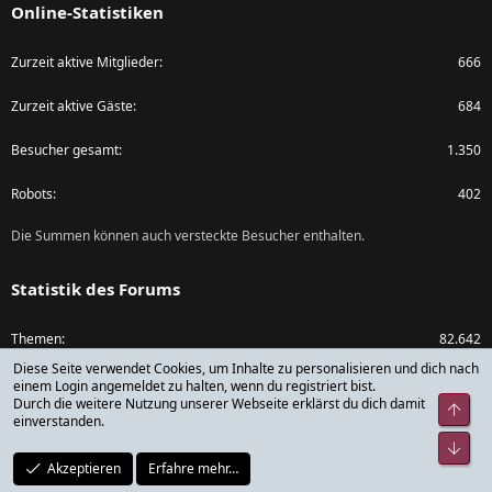
Online-Statistiken
Zurzeit aktive Mitglieder
666
Zurzeit aktive Gäste
684
Besucher gesamt
1.350
Robots
402
Die Summen können auch versteckte Besucher enthalten.
Statistik des Forums
Themen
82.642
Diese Seite verwendet Cookies, um Inhalte zu personalisieren und dich nach
Beiträge
1.073.588
einem Login angemeldet zu halten, wenn du registriert bist.
Durch die weitere Nutzung unserer Webseite erklärst du dich damit
Obe
einverstanden.
Mitglieder
79.782
Unt
Akzeptieren
Erfahre mehr…
Neuestes Mitglied
rickdick