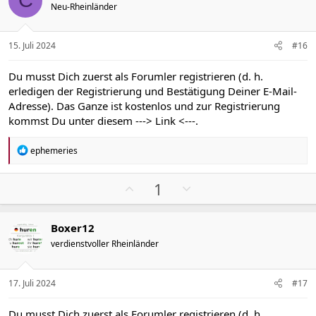
C
e
Neu-Rheinländer
t
t
n
i
i
:
v
v
15. Juli 2024
#16
e
e
S
S
Du musst Dich zuerst als Forumler registrieren (d. h.
t
t
erledigen der Registrierung und Bestätigung Deiner E-Mail-
i
i
Adresse). Das Ganze ist kostenlos und zur Registrierung
m
m
kommst Du unter diesem
---> Link <---
.
m
m
e
e
R
ephemeries
e
a
k
P
N
1
t
o
e
i
s
g
o
Boxer12
n
i
a
e
verdienstvoller Rheinländer
t
t
n
i
i
:
v
v
17. Juli 2024
#17
e
e
S
S
Du musst Dich zuerst als Forumler registrieren (d. h.