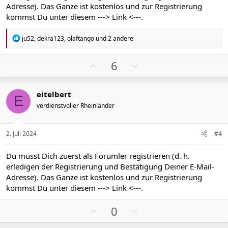
i
i
Adresse). Das Ganze ist kostenlos und zur Registrierung
m
m
kommst Du unter diesem
---> Link <---
.
m
m
e
e
R
ju52
,
dekra123
,
olaftango
und 2 andere
e
a
k
P
N
6
t
o
e
i
s
g
o
eitelbert
n
i
a
E
e
verdienstvoller Rheinländer
t
t
n
i
i
:
v
v
2. Juli 2024
#4
e
e
S
S
Du musst Dich zuerst als Forumler registrieren (d. h.
t
t
erledigen der Registrierung und Bestätigung Deiner E-Mail-
i
i
Adresse). Das Ganze ist kostenlos und zur Registrierung
m
m
kommst Du unter diesem
---> Link <---
.
m
m
P
N
e
e
0
o
e