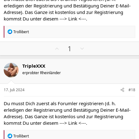
t
t
erledigen der Registrierung und Bestätigung Deiner E-Mail-
i
i
Adresse). Das Ganze ist kostenlos und zur Registrierung
m
m
kommst Du unter diesem
---> Link <---
.
m
m
e
e
R
Trollibert
e
a
k
P
N
1
t
o
e
i
s
g
o
TripleXXX
n
i
a
e
erprobter Rheinländer
t
t
n
i
i
:
v
v
17. Juli 2024
#18
e
e
S
S
Du musst Dich zuerst als Forumler registrieren (d. h.
t
t
erledigen der Registrierung und Bestätigung Deiner E-Mail-
i
i
Adresse). Das Ganze ist kostenlos und zur Registrierung
m
m
kommst Du unter diesem
---> Link <---
.
m
m
e
e
R
Trollibert