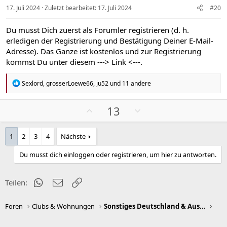
v
v
17. Juli 2024
Zuletzt bearbeitet:
17. Juli 2024
#20
e
e
S
S
Du musst Dich zuerst als Forumler registrieren (d. h.
t
t
erledigen der Registrierung und Bestätigung Deiner E-Mail-
i
i
Adresse). Das Ganze ist kostenlos und zur Registrierung
m
m
kommst Du unter diesem
---> Link <---
.
m
m
e
e
R
Sexlord
,
grosserLoewe66
,
ju52
und 11 andere
e
a
k
P
N
13
t
o
e
i
s
g
o
1
2
3
4
Nächste
n
i
a
e
t
t
Du musst dich einloggen oder registrieren, um hier zu antworten.
n
i
i
:
v
v
WhatsApp
E-Mail
Link
Teilen:
e
e
S
S
Foren
Clubs & Wohnungen
Sonstiges Deutschland & Ausland
t
t
i
i