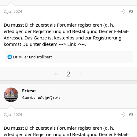
2. Juli 2024
#2
Du musst Dich zuerst als Forumler registrieren (d. h.
erledigen der Registrierung und Bestätigung Deiner E-Mail-
Adresse). Das Ganze ist kostenlos und zur Registrierung
kommst Du unter diesem
---> Link <---
.
R
Dr Miller
und
Trollibert
e
a
k
P
N
2
t
o
e
i
s
g
o
Friese
n
i
a
e
ฉันแต่งงานกับผู้หญิงไทย
t
t
n
i
i
:
v
v
2. Juli 2024
#3
e
e
S
S
Du musst Dich zuerst als Forumler registrieren (d. h.
t
t
erledigen der Registrierung und Bestätigung Deiner E-Mail-