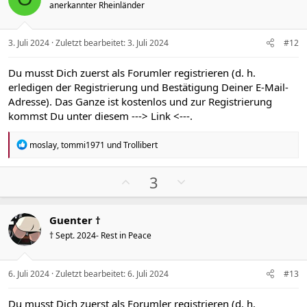
anerkannter Rheinländer
t
t
i
i
v
v
3. Juli 2024
Zuletzt bearbeitet:
3. Juli 2024
#12
e
e
S
S
Du musst Dich zuerst als Forumler registrieren (d. h.
t
t
erledigen der Registrierung und Bestätigung Deiner E-Mail-
i
i
Adresse). Das Ganze ist kostenlos und zur Registrierung
m
m
kommst Du unter diesem
---> Link <---
.
m
m
e
e
R
moslay
,
tommi1971
und
Trollibert
e
a
k
P
N
3
t
o
e
i
s
g
o
Guenter †
n
i
a
e
† Sept. 2024- Rest in Peace
t
t
n
i
i
:
v
v
6. Juli 2024
Zuletzt bearbeitet:
6. Juli 2024
#13
e
e
S
S
Du musst Dich zuerst als Forumler registrieren (d. h.