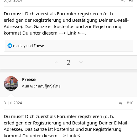
3. Juli 2024
#9
e
e
S
S
Du musst Dich zuerst als Forumler registrieren (d. h.
t
t
erledigen der Registrierung und Bestätigung Deiner E-Mail-
i
i
Adresse). Das Ganze ist kostenlos und zur Registrierung
m
m
kommst Du unter diesem
---> Link <---
.
m
m
e
e
R
moslay
und
Friese
e
a
k
P
N
2
t
o
e
i
s
g
o
Friese
n
i
a
e
ฉันแต่งงานกับผู้หญิงไทย
t
t
n
i
i
:
v
v
3. Juli 2024
#10
e
e
S
S
Du musst Dich zuerst als Forumler registrieren (d. h.
t
t
erledigen der Registrierung und Bestätigung Deiner E-Mail-
i
i
Adresse). Das Ganze ist kostenlos und zur Registrierung
m
m
kommst Du unter diesem
---> Link <---
.