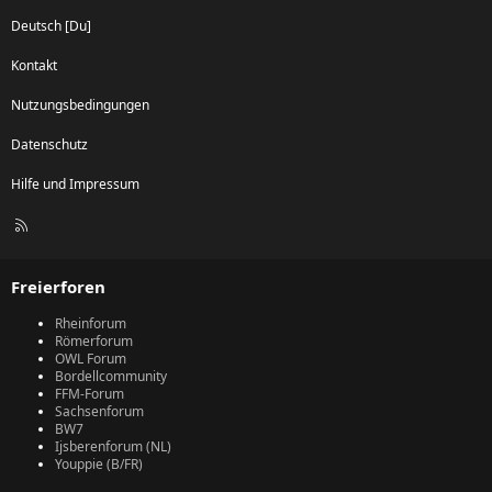
Deutsch [Du]
Kontakt
Nutzungsbedingungen
Datenschutz
Hilfe und Impressum
R
S
S
Freierforen
Rheinforum
Römerforum
OWL Forum
Bordellcommunity
FFM-Forum
Sachsenforum
BW7
Ijsberenforum (NL)
Youppie (B/FR)