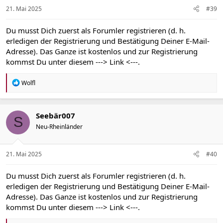
21. Mai 2025
#39
Du musst Dich zuerst als Forumler registrieren (d. h.
erledigen der Registrierung und Bestätigung Deiner E-Mail-
Adresse). Das Ganze ist kostenlos und zur Registrierung
kommst Du unter diesem
---> Link <---
.
R
Wolfl
e
a
k
t
Seebär007
S
i
Neu-Rheinländer
o
n
e
n
21. Mai 2025
#40
:
Du musst Dich zuerst als Forumler registrieren (d. h.
erledigen der Registrierung und Bestätigung Deiner E-Mail-
Adresse). Das Ganze ist kostenlos und zur Registrierung
kommst Du unter diesem
---> Link <---
.