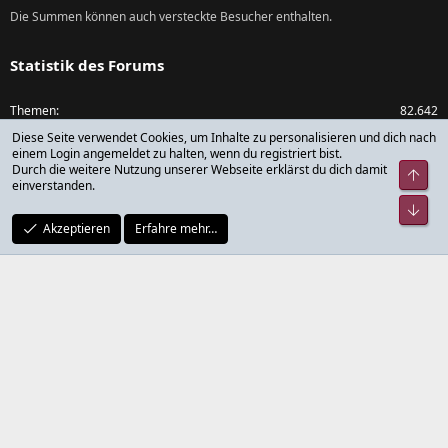
Die Summen können auch versteckte Besucher enthalten.
Statistik des Forums
Themen
82.642
Diese Seite verwendet Cookies, um Inhalte zu personalisieren und dich nach
Beiträge
1.073.574
einem Login angemeldet zu halten, wenn du registriert bist.
Durch die weitere Nutzung unserer Webseite erklärst du dich damit
Obe
einverstanden.
Mitglieder
79.782
Unt
Akzeptieren
Erfahre mehr…
Neuestes Mitglied
rickdick
®
Community platform by XenForo
© 2010-2024 XenForo Ltd.