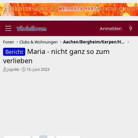
Anmelden
Foren
Clubs & Wohnungen
Aachen/Bergheim/Kerpen/Heinsberg/Düren/Euskirchen
Maria - nicht ganz so zum
Bericht
verlieben
E
E
Jojo66
15. Juni 2023
r
r
s
s
t
t
e
e
l
l
l
l
e
t
r
a
m