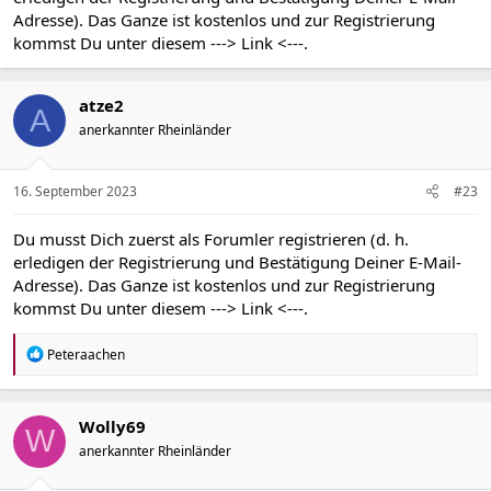
Adresse). Das Ganze ist kostenlos und zur Registrierung
kommst Du unter diesem
---> Link <---
.
atze2
A
anerkannter Rheinländer
16. September 2023
#23
Du musst Dich zuerst als Forumler registrieren (d. h.
erledigen der Registrierung und Bestätigung Deiner E-Mail-
Adresse). Das Ganze ist kostenlos und zur Registrierung
kommst Du unter diesem
---> Link <---
.
R
Peteraachen
e
a
k
t
Wolly69
W
i
anerkannter Rheinländer
o
n