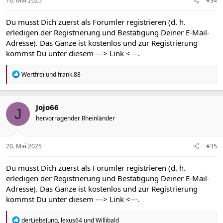
16. Mai 2025
#34
:
Du musst Dich zuerst als Forumler registrieren (d. h.
erledigen der Registrierung und Bestätigung Deiner E-Mail-
Adresse). Das Ganze ist kostenlos und zur Registrierung
kommst Du unter diesem
---> Link <---
.
R
Wertfrei
und
frank.88
e
a
k
t
Jojo66
J
i
hervorragender Rheinländer
o
n
e
n
20. Mai 2025
#35
:
Du musst Dich zuerst als Forumler registrieren (d. h.
erledigen der Registrierung und Bestätigung Deiner E-Mail-
Adresse). Das Ganze ist kostenlos und zur Registrierung
kommst Du unter diesem
---> Link <---
.
R
derLiebeJung
,
lexus64
und
Willibald