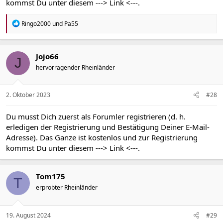
kommst Du unter diesem
---> Link <---
.
R
Ringo2000
und
Pa55
e
a
k
t
Jojo66
J
i
hervorragender Rheinländer
o
n
e
n
2. Oktober 2023
#28
:
Du musst Dich zuerst als Forumler registrieren (d. h.
erledigen der Registrierung und Bestätigung Deiner E-Mail-
Adresse). Das Ganze ist kostenlos und zur Registrierung
kommst Du unter diesem
---> Link <---
.
Tom175
T
erprobter Rheinländer
19. August 2024
#29