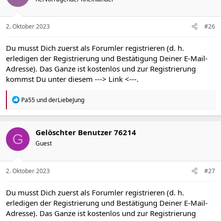
2. Oktober 2023
#26
Du musst Dich zuerst als Forumler registrieren (d. h.
erledigen der Registrierung und Bestätigung Deiner E-Mail-
Adresse). Das Ganze ist kostenlos und zur Registrierung
kommst Du unter diesem
---> Link <---
.
R
Pa55
und
derLiebeJung
e
a
k
t
Gelöschter Benutzer 76214
G
i
Guest
o
n
e
n
2. Oktober 2023
#27
:
Du musst Dich zuerst als Forumler registrieren (d. h.
erledigen der Registrierung und Bestätigung Deiner E-Mail-
Adresse). Das Ganze ist kostenlos und zur Registrierung