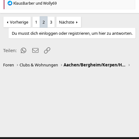
R
KlausBarber
und
Wolly69
e
a
k
Vorherige
1
2
3
Nächste
t
i
o
Du musst dich einloggen oder registrieren, um hier zu antworten.
n
e
n
WhatsApp
E-Mail
Link
Teilen:
:
Foren
Clubs & Wohnungen
Aachen/Bergheim/Kerpen/Heinsberg/Düren/Euskirchen