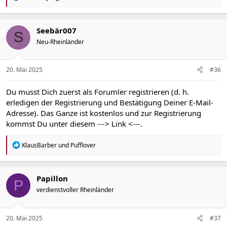
e
a
k
t
Seebär007
S
i
Neu-Rheinländer
o
n
e
n
20. Mai 2025
#36
:
Du musst Dich zuerst als Forumler registrieren (d. h.
erledigen der Registrierung und Bestätigung Deiner E-Mail-
Adresse). Das Ganze ist kostenlos und zur Registrierung
kommst Du unter diesem
---> Link <---
.
R
KlausBarber
und
Pufflover
e
a
k
t
Papillon
P
i
verdienstvoller Rheinländer
o
n
e
n
20. Mai 2025
#37
: