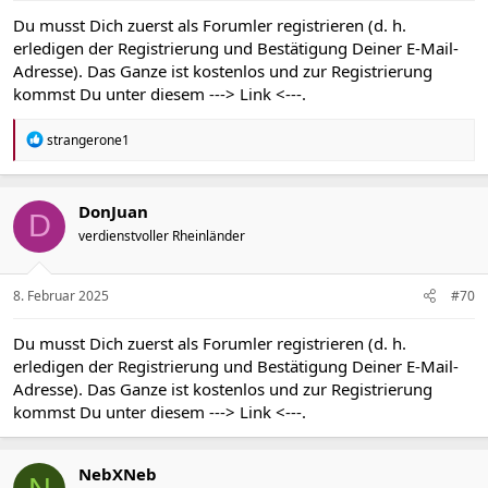
Du musst Dich zuerst als Forumler registrieren (d. h.
erledigen der Registrierung und Bestätigung Deiner E-Mail-
Adresse). Das Ganze ist kostenlos und zur Registrierung
kommst Du unter diesem
---> Link <---
.
R
strangerone1
e
a
k
t
DonJuan
D
i
verdienstvoller Rheinländer
o
n
e
n
8. Februar 2025
#70
:
Du musst Dich zuerst als Forumler registrieren (d. h.
erledigen der Registrierung und Bestätigung Deiner E-Mail-
Adresse). Das Ganze ist kostenlos und zur Registrierung
kommst Du unter diesem
---> Link <---
.
NebXNeb