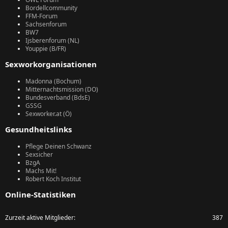
Bordellcommunity
FFM-Forum
Sachsenforum
BW7
Ijsberenforum (NL)
Youppie (B/FR)
Sexworkorganisationen
Madonna (Bochum)
Mitternachtsmission (DO)
Bundesverband (BdsE)
GSSG
Sexworker.at (Ö)
Gesundheitslinks
Pflege Deinen Schwanz
Sexsicher
BzgA
Machs Mit!
Robert Koch Institut
Online-Statistiken
Zurzeit aktive Mitglieder
387