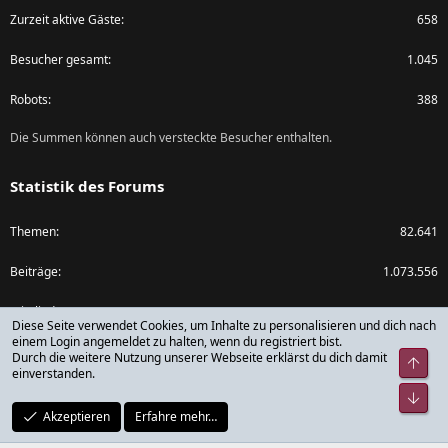
Zurzeit aktive Gäste
658
Besucher gesamt
1.045
Robots
388
Die Summen können auch versteckte Besucher enthalten.
Statistik des Forums
Themen
82.641
Beiträge
1.073.556
Mitglieder
79.782
Diese Seite verwendet Cookies, um Inhalte zu personalisieren und dich nach
einem Login angemeldet zu halten, wenn du registriert bist.
Neuestes Mitglied
rickdick
Durch die weitere Nutzung unserer Webseite erklärst du dich damit
Obe
einverstanden.
Unt
Akzeptieren
Erfahre mehr…
®
Community platform by XenForo
© 2010-2024 XenForo Ltd.