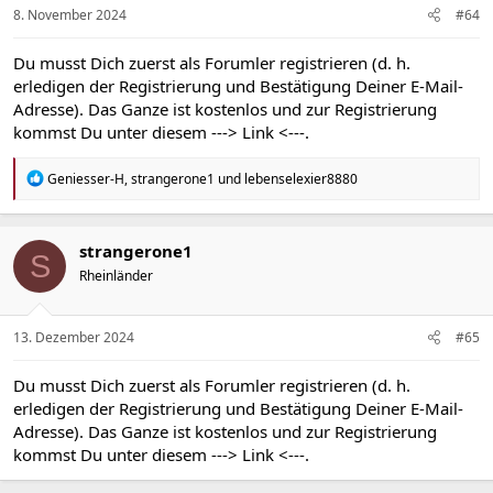
n
8. November 2024
#64
:
Du musst Dich zuerst als Forumler registrieren (d. h.
erledigen der Registrierung und Bestätigung Deiner E-Mail-
Adresse). Das Ganze ist kostenlos und zur Registrierung
kommst Du unter diesem
---> Link <---
.
R
Geniesser-H
,
strangerone1
und
lebenselexier8880
e
a
k
t
strangerone1
S
i
Rheinländer
o
n
e
n
13. Dezember 2024
#65
:
Du musst Dich zuerst als Forumler registrieren (d. h.
erledigen der Registrierung und Bestätigung Deiner E-Mail-
Adresse). Das Ganze ist kostenlos und zur Registrierung
kommst Du unter diesem
---> Link <---
.