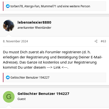
R
torben78
,
Atergo-Fan
,
Mummel71
und eine weitere Person
e
a
k
t
lebenselexier8880
i
anerkannter Rheinländer
o
n
e
n
8. November 2024
#63
:
Du musst Dich zuerst als Forumler registrieren (d. h.
erledigen der Registrierung und Bestätigung Deiner E-Mail-
Adresse). Das Ganze ist kostenlos und zur Registrierung
kommst Du unter diesem
---> Link <---
.
R
Gelöschter Benutzer 194227
e
a
k
t
Gelöschter Benutzer 194227
G
i
Guest
o
n
e