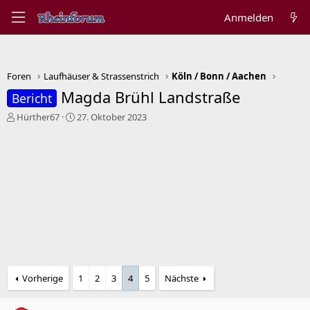
Anmelden
Foren
Laufhäuser & Strassenstrich
Köln / Bonn / Aachen
Magda Brühl Landstraße
Bericht
E
E
Hürther67
27. Oktober 2023
r
r
s
s
t
t
e
e
l
l
l
l
e
t
r
a
m
Vorherige
1
2
3
4
5
Nächste