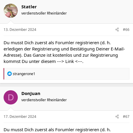
Statler
verdienstvoller Rheinländer
13. Dezember 2024
#66
Du musst Dich zuerst als Forumler registrieren (d. h.
erledigen der Registrierung und Bestätigung Deiner E-Mail-
Adresse). Das Ganze ist kostenlos und zur Registrierung
kommst Du unter diesem
---> Link <---
.
R
strangerone1
e
a
k
t
DonJuan
D
i
verdienstvoller Rheinländer
o
n
e
n
17. Dezember 2024
#67
:
Du musst Dich zuerst als Forumler registrieren (d. h.