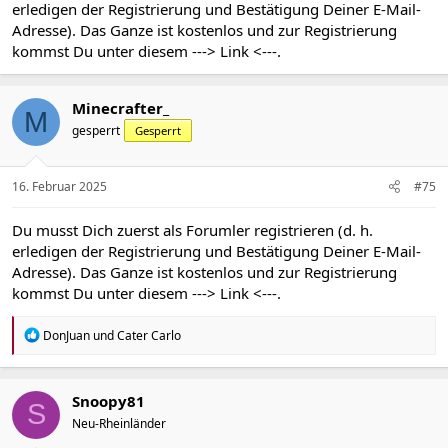
erledigen der Registrierung und Bestätigung Deiner E-Mail-
Adresse). Das Ganze ist kostenlos und zur Registrierung
kommst Du unter diesem
---> Link <---
.
Minecrafter_
M
gesperrt
Gesperrt
16. Februar 2025
#75
Du musst Dich zuerst als Forumler registrieren (d. h.
erledigen der Registrierung und Bestätigung Deiner E-Mail-
Adresse). Das Ganze ist kostenlos und zur Registrierung
kommst Du unter diesem
---> Link <---
.
R
DonJuan
und
Cater Carlo
e
a
k
t
Snoopy81
S
i
Neu-Rheinländer
o
n