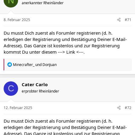
N
anerkannter Rheinländer
8. Februar 2025
#71
Du musst Dich zuerst als Forumler registrieren (d. h.
erledigen der Registrierung und Bestätigung Deiner E-Mail-
Adresse). Das Ganze ist kostenlos und zur Registrierung
kommst Du unter diesem
---> Link <---
.
R
Minecrafter_
und
DonJuan
e
a
k
t
Cater Carlo
C
i
erprobter Rheinländer
o
n
e
n
12. Februar 2025
#72
:
Du musst Dich zuerst als Forumler registrieren (d. h.
erledigen der Registrierung und Bestätigung Deiner E-Mail-
Adresse). Das Ganze ist kostenlos und zur Registrierung