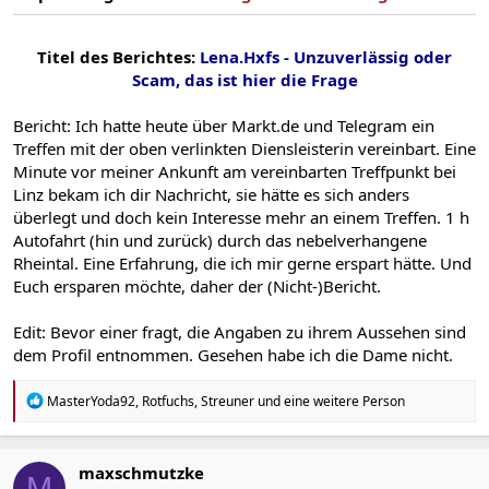
Titel des Berichtes:
Lena.Hxfs - Unzuverlässig oder
Scam, das ist hier die Frage
Bericht: Ich hatte heute über Markt.de und Telegram ein
Treffen mit der oben verlinkten Diensleisterin vereinbart. Eine
Minute vor meiner Ankunft am vereinbarten Treffpunkt bei
Linz bekam ich dir Nachricht, sie hätte es sich anders
überlegt und doch kein Interesse mehr an einem Treffen. 1 h
Autofahrt (hin und zurück) durch das nebelverhangene
Rheintal. Eine Erfahrung, die ich mir gerne erspart hätte. Und
Euch ersparen möchte, daher der (Nicht-)Bericht.
Edit: Bevor einer fragt, die Angaben zu ihrem Aussehen sind
dem Profil entnommen. Gesehen habe ich die Dame nicht.
R
MasterYoda92
,
Rotfuchs
,
Streuner
und eine weitere Person
e
a
k
t
maxschmutzke
M
i