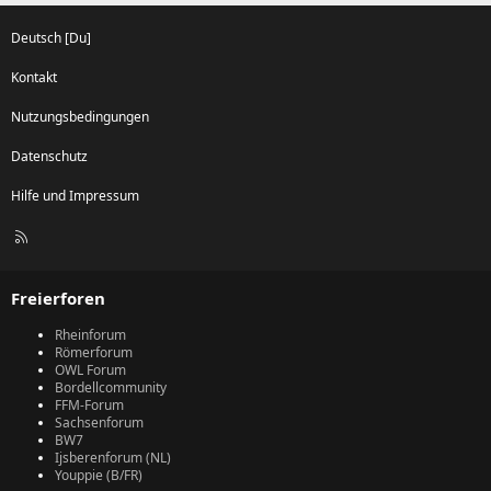
Deutsch [Du]
Kontakt
Nutzungsbedingungen
Datenschutz
Hilfe und Impressum
R
S
S
Freierforen
Rheinforum
Römerforum
OWL Forum
Bordellcommunity
FFM-Forum
Sachsenforum
BW7
Ijsberenforum (NL)
Youppie (B/FR)