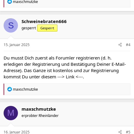
R
maxschmutzke
e
a
k
t
Schweinebraten666
S
i
gesperrt
Gesperrt
o
n
e
n
15. Januar 2025
#4
:
Du musst Dich zuerst als Forumler registrieren (d. h.
erledigen der Registrierung und Bestätigung Deiner E-Mail-
Adresse). Das Ganze ist kostenlos und zur Registrierung
kommst Du unter diesem
---> Link <---
.
R
maxschmutzke
e
a
k
t
maxschmutzke
M
i
erprobter Rheinländer
o
n
e
n
16. Januar 2025
#5