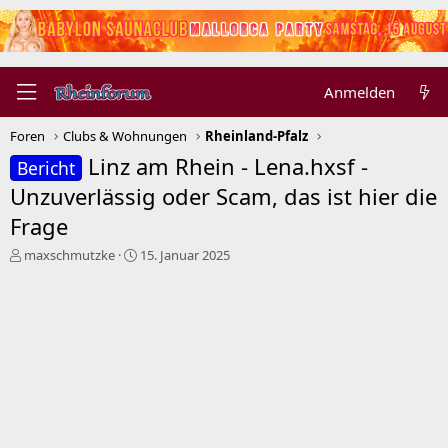
Anmelden
Foren
Clubs & Wohnungen
Rheinland-Pfalz
Linz am Rhein - Lena.hxsf -
Bericht
Unzuverlässig oder Scam, das ist hier die
Frage
E
E
maxschmutzke
15. Januar 2025
r
r
s
s
t
t
e
e
l
l
l
l
e
t
r
a
m