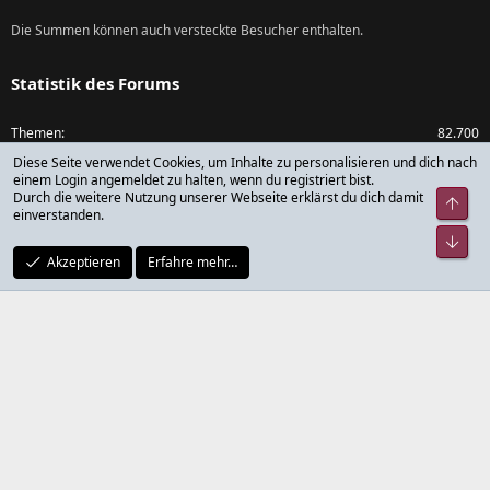
Die Summen können auch versteckte Besucher enthalten.
Statistik des Forums
Themen
82.700
Diese Seite verwendet Cookies, um Inhalte zu personalisieren und dich nach
Beiträge
1.074.171
einem Login angemeldet zu halten, wenn du registriert bist.
Durch die weitere Nutzung unserer Webseite erklärst du dich damit
Obe
einverstanden.
Mitglieder
79.787
Unt
Akzeptieren
Erfahre mehr…
Neuestes Mitglied
rickdick
®
Community platform by XenForo
© 2010-2024 XenForo Ltd.