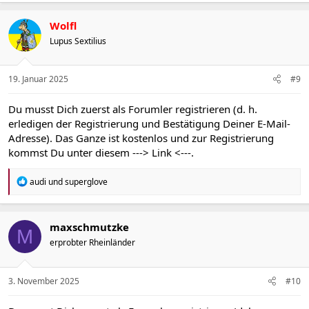
a
k
t
Wolfl
i
Lupus Sextilius
o
n
e
n
19. Januar 2025
#9
:
Du musst Dich zuerst als Forumler registrieren (d. h.
erledigen der Registrierung und Bestätigung Deiner E-Mail-
Adresse). Das Ganze ist kostenlos und zur Registrierung
kommst Du unter diesem
---> Link <---
.
R
audi
und
superglove
e
a
k
t
maxschmutzke
M
i
erprobter Rheinländer
o
n
e
n
3. November 2025
#10
: