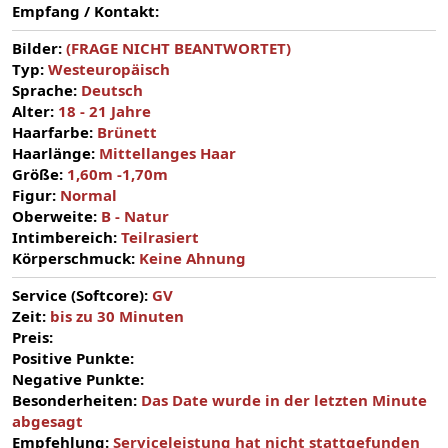
Empfang / Kontakt:
Bilder:
(FRAGE NICHT BEANTWORTET)
Typ:
Westeuropäisch
Sprache:
Deutsch
Alter:
18 - 21 Jahre
Haarfarbe:
Brünett
Haarlänge:
Mittellanges Haar
Größe:
1,60m -1,70m
Figur:
Normal
Oberweite:
B - Natur
Intimbereich:
Teilrasiert
Körperschmuck:
Keine Ahnung
Service (Softcore):
GV
Zeit:
bis zu 30 Minuten
Preis:
Positive Punkte:
Negative Punkte:
Besonderheiten:
Das Date wurde in der letzten Minute
abgesagt
Empfehlung:
Serviceleistung hat nicht stattgefunden