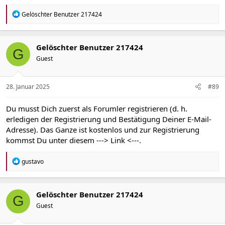
R
Gelöschter Benutzer 217424
e
a
k
t
Gelöschter Benutzer 217424
G
i
Guest
o
n
e
n
28. Januar 2025
#89
:
Du musst Dich zuerst als Forumler registrieren (d. h.
erledigen der Registrierung und Bestätigung Deiner E-Mail-
Adresse). Das Ganze ist kostenlos und zur Registrierung
kommst Du unter diesem
---> Link <---
.
R
gustavo
e
a
k
t
Gelöschter Benutzer 217424
G
i
Guest
o
n
e