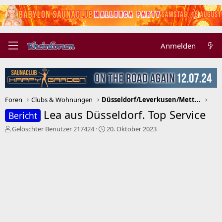
Anmelden
Foren
Clubs & Wohnungen
Düsseldorf/Leverkusen/Mettmann/Neuss/Ratingen
Lea aus Düsseldorf. Top Service
Bericht
E
E
Gelöschter Benutzer 217424
20. Oktober 2023
r
r
s
s
t
t
e
e
l
l
l
l
e
t
r
a
m