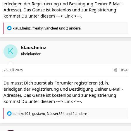
erledigen der Registrierung und Bestätigung Deiner E-Mail-
Adresse). Das Ganze ist kostenlos und zur Registrierung
kommst Du unter diesem
---> Link <---
.
R
klaus.heinz
,
freaky
,
vancleef
und 2 andere
e
a
k
t
klaus.heinz
K
i
Rheinländer
o
n
e
n
26. Juli 2025
#94
:
Du musst Dich zuerst als Forumler registrieren (d. h.
erledigen der Registrierung und Bestätigung Deiner E-Mail-
Adresse). Das Ganze ist kostenlos und zur Registrierung
kommst Du unter diesem
---> Link <---
.
R
sumiko101
,
gustavo
,
Nüsser854
und 2 andere
e
a
k