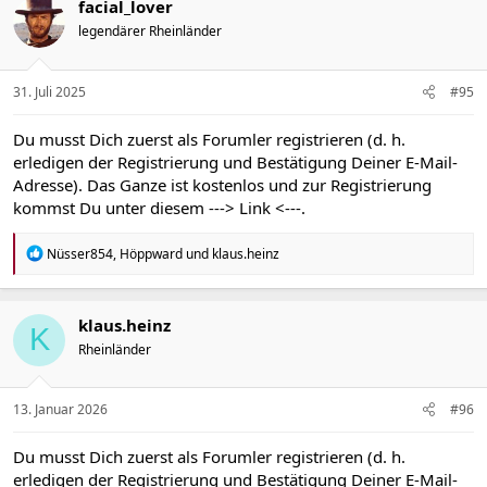
t
facial_lover
i
legendärer Rheinländer
o
n
e
n
31. Juli 2025
#95
:
Du musst Dich zuerst als Forumler registrieren (d. h.
erledigen der Registrierung und Bestätigung Deiner E-Mail-
Adresse). Das Ganze ist kostenlos und zur Registrierung
kommst Du unter diesem
---> Link <---
.
R
Nüsser854
,
Höppward
und
klaus.heinz
e
a
k
t
klaus.heinz
K
i
Rheinländer
o
n
e
n
13. Januar 2026
#96
:
Du musst Dich zuerst als Forumler registrieren (d. h.
erledigen der Registrierung und Bestätigung Deiner E-Mail-