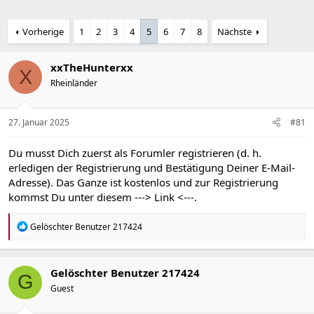
Vorherige
1
2
3
4
5
6
7
8
Nächste
xxTheHunterxx
X
Rheinländer
27. Januar 2025
#81
Du musst Dich zuerst als Forumler registrieren (d. h.
erledigen der Registrierung und Bestätigung Deiner E-Mail-
Adresse). Das Ganze ist kostenlos und zur Registrierung
kommst Du unter diesem
---> Link <---
.
R
Gelöschter Benutzer 217424
e
a
k
t
Gelöschter Benutzer 217424
G
i
Guest
o
n