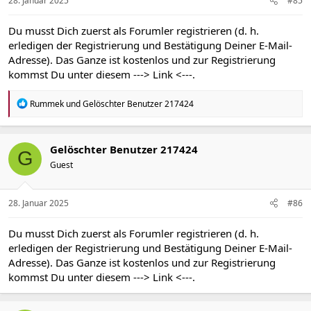
28. Januar 2025
#85
:
Du musst Dich zuerst als Forumler registrieren (d. h.
erledigen der Registrierung und Bestätigung Deiner E-Mail-
Adresse). Das Ganze ist kostenlos und zur Registrierung
kommst Du unter diesem
---> Link <---
.
R
Rummek
und
Gelöschter Benutzer 217424
e
a
k
t
Gelöschter Benutzer 217424
G
i
Guest
o
n
e
n
28. Januar 2025
#86
:
Du musst Dich zuerst als Forumler registrieren (d. h.
erledigen der Registrierung und Bestätigung Deiner E-Mail-
Adresse). Das Ganze ist kostenlos und zur Registrierung
kommst Du unter diesem
---> Link <---
.