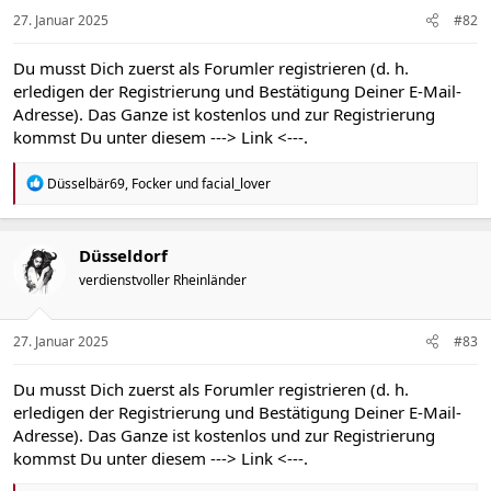
e
n
27. Januar 2025
#82
:
Du musst Dich zuerst als Forumler registrieren (d. h.
erledigen der Registrierung und Bestätigung Deiner E-Mail-
Adresse). Das Ganze ist kostenlos und zur Registrierung
kommst Du unter diesem
---> Link <---
.
R
Düsselbär69
,
Focker
und
facial_lover
e
a
k
t
Düsseldorf
i
verdienstvoller Rheinländer
o
n
e
n
27. Januar 2025
#83
:
Du musst Dich zuerst als Forumler registrieren (d. h.
erledigen der Registrierung und Bestätigung Deiner E-Mail-
Adresse). Das Ganze ist kostenlos und zur Registrierung
kommst Du unter diesem
---> Link <---
.