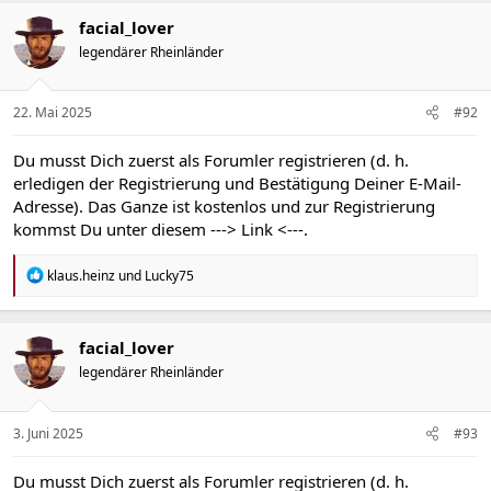
k
t
facial_lover
i
legendärer Rheinländer
o
n
e
n
22. Mai 2025
#92
:
Du musst Dich zuerst als Forumler registrieren (d. h.
erledigen der Registrierung und Bestätigung Deiner E-Mail-
Adresse). Das Ganze ist kostenlos und zur Registrierung
kommst Du unter diesem
---> Link <---
.
R
klaus.heinz
und
Lucky75
e
a
k
t
facial_lover
i
legendärer Rheinländer
o
n
e
n
3. Juni 2025
#93
:
Du musst Dich zuerst als Forumler registrieren (d. h.