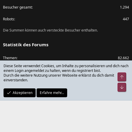
Besucher gesamt
1.294
Robots
447
Die Summen können auch versteckte Besucher enthalten.
Statistik des Forums
Themen
82.662
Diese Seite verwendet Cookies, um Inhalte zu personalisieren und dich nach
Beiträge
1.073.809
einem Login angemeldet zu halten, wenn du registriert bist.
Durch die weitere Nutzung unserer Webseite erklärst du dich damit
Obe
einverstanden.
Mitglieder
79.785
Unt
Akzeptieren
Erfahre mehr…
Neuestes Mitglied
rickdick
®
Community platform by XenForo
© 2010-2024 XenForo Ltd.