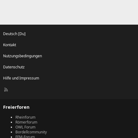
Deutsch [Du]
Kontakt
Nutzungsbedingungen
Datenschutz
Hilfe und Impressum
R
S
S
Freierforen
Rheinforum
Römerforum
OWL Forum
Bordellcommunity
FFM-Forum