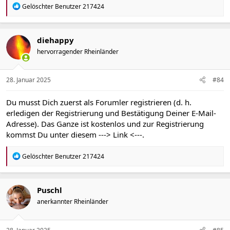
R
Gelöschter Benutzer 217424
e
a
k
t
diehappy
i
hervorragender Rheinländer
o
n
e
n
28. Januar 2025
#84
:
Du musst Dich zuerst als Forumler registrieren (d. h.
erledigen der Registrierung und Bestätigung Deiner E-Mail-
Adresse). Das Ganze ist kostenlos und zur Registrierung
kommst Du unter diesem
---> Link <---
.
R
Gelöschter Benutzer 217424
e
a
k
t
Puschl
i
anerkannter Rheinländer
o
n
e
n