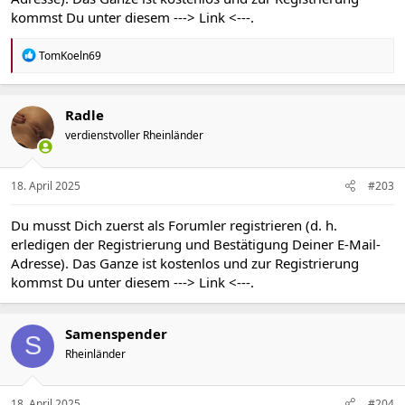
kommst Du unter diesem
---> Link <---
.
R
TomKoeln69
e
a
k
t
Radle
i
verdienstvoller Rheinländer
o
n
e
n
18. April 2025
#203
:
Du musst Dich zuerst als Forumler registrieren (d. h.
erledigen der Registrierung und Bestätigung Deiner E-Mail-
Adresse). Das Ganze ist kostenlos und zur Registrierung
kommst Du unter diesem
---> Link <---
.
Samenspender
S
Rheinländer
18. April 2025
#204