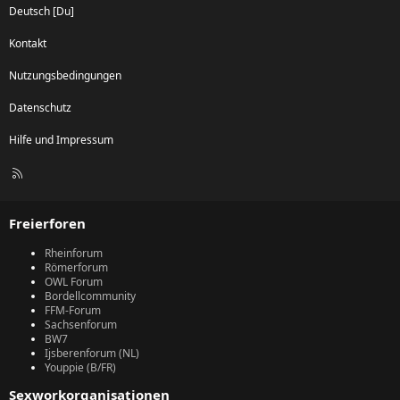
Deutsch [Du]
Kontakt
Nutzungsbedingungen
Datenschutz
Hilfe und Impressum
R
S
S
Freierforen
Rheinforum
Römerforum
OWL Forum
Bordellcommunity
FFM-Forum
Sachsenforum
BW7
Ijsberenforum (NL)
Youppie (B/FR)
Sexworkorganisationen