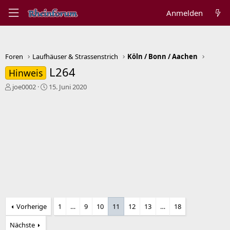
Anmelden
Foren
Laufhäuser & Strassenstrich
Köln / Bonn / Aachen
L264
Hinweis
E
E
joe0002
15. Juni 2020
r
r
s
s
t
t
e
e
l
l
l
l
e
t
r
a
m
Vorherige
1
…
9
10
11
12
13
…
18
Nächste