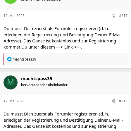
12. Mai 2025
#217
Du musst Dich zuerst als Forumler registrieren (d. h.
erledigen der Registrierung und Bestätigung Deiner E-Mail-
Adresse). Das Ganze ist kostenlos und zur Registrierung
kommst Du unter diesem
---> Link <---
.
R
machtspass39
e
a
k
t
machtspass39
M
i
hervorragender Rheinländer
o
n
e
n
12. Mai 2025
#218
:
Du musst Dich zuerst als Forumler registrieren (d. h.
erledigen der Registrierung und Bestätigung Deiner E-Mail-
Adresse). Das Ganze ist kostenlos und zur Registrierung