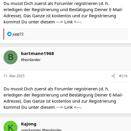
Du musst Dich zuerst als Forumler registrieren (d. h.
erledigen der Registrierung und Bestätigung Deiner E-Mail-
Adresse). Das Ganze ist kostenlos und zur Registrierung
kommst Du unter diesem
---> Link <---
.
R
jupp72
e
a
k
t
bartmann1968
B
i
Rheinländer
o
n
e
n
11. Mai 2025
#216
:
Du musst Dich zuerst als Forumler registrieren (d. h.
erledigen der Registrierung und Bestätigung Deiner E-Mail-
Adresse). Das Ganze ist kostenlos und zur Registrierung
kommst Du unter diesem
---> Link <---
.
Kajong
K
anerkannter Rheinländer