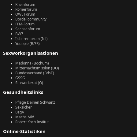
Rheinforum
Römerforum
OWL Forum
Bordellcommunity
FFM-Forum
Sachsenforum
BW7
Ijsberenforum (NL)
Youppie (B/FR)
Sexworkorganisationen
Madonna (Bochum)
Mitternachtsmission (DO)
Bundesverband (BdsE)
GSSG
Sexworker.at (Ö)
Gesundheitslinks
Pflege Deinen Schwanz
Sexsicher
BzgA
Machs Mit!
Robert Koch Institut
Online-Statistiken