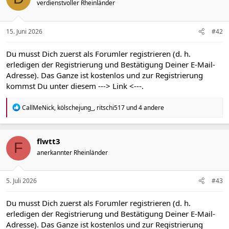
verdienstvoller Rheinländer
o
n
e
n
15. Juni 2026
#42
:
Du musst Dich zuerst als Forumler registrieren (d. h.
erledigen der Registrierung und Bestätigung Deiner E-Mail-
Adresse). Das Ganze ist kostenlos und zur Registrierung
kommst Du unter diesem
---> Link <---
.
R
CallMeNick
,
kölschejung_
,
ritschi517
und 4 andere
e
a
k
t
flwtt3
F
i
anerkannter Rheinländer
o
n
e
n
5. Juli 2026
#43
:
Du musst Dich zuerst als Forumler registrieren (d. h.
erledigen der Registrierung und Bestätigung Deiner E-Mail-
Adresse). Das Ganze ist kostenlos und zur Registrierung