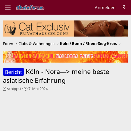
Anmelden
Foren
Clubs & Wohnungen
Köln / Bonn / Rhein-Sieg-Kreis
Köln - Nora---> meine beste
Bericht
asiatische Erfahrung
E
E
schippsi
7. Mai 2024
r
r
s
s
t
t
e
e
l
l
l
l
e
t
r
a