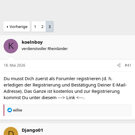
m
Vorherige
1
2
3
koelnboy
K
verdienstvoller Rheinländer
18. Mai 2026
#41
Du musst Dich zuerst als Forumler registrieren (d. h.
erledigen der Registrierung und Bestätigung Deiner E-Mail-
Adresse). Das Ganze ist kostenlos und zur Registrierung
kommst Du unter diesem
---> Link <---
.
R
williw
e
a
k
t
Django01
D
i