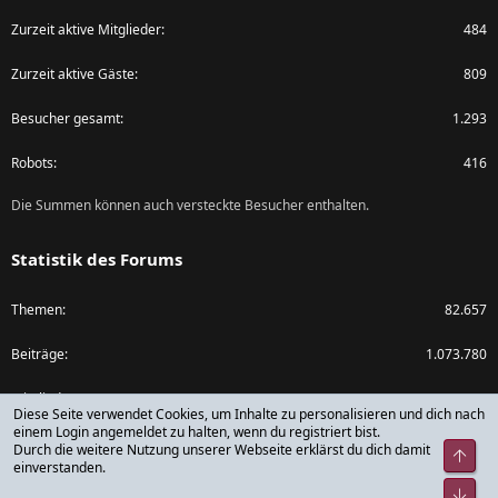
Zurzeit aktive Mitglieder
484
Zurzeit aktive Gäste
809
Besucher gesamt
1.293
Robots
416
Die Summen können auch versteckte Besucher enthalten.
Statistik des Forums
Themen
82.657
Beiträge
1.073.780
Mitglieder
79.783
Diese Seite verwendet Cookies, um Inhalte zu personalisieren und dich nach
einem Login angemeldet zu halten, wenn du registriert bist.
Neuestes Mitglied
rickdick
Durch die weitere Nutzung unserer Webseite erklärst du dich damit
Obe
einverstanden.
Unt