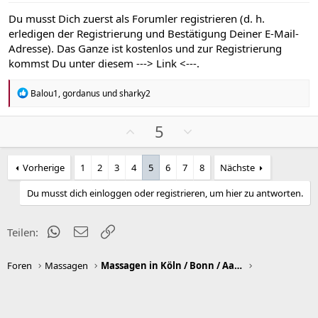
e
e
S
S
Du musst Dich zuerst als Forumler registrieren (d. h.
t
t
erledigen der Registrierung und Bestätigung Deiner E-Mail-
i
i
Adresse). Das Ganze ist kostenlos und zur Registrierung
m
m
kommst Du unter diesem
---> Link <---
.
m
m
e
e
R
Balou1
,
gordanus
und
sharky2
e
a
k
P
N
5
t
o
e
i
s
g
o
Vorherige
1
2
3
4
5
6
7
8
Nächste
n
i
a
e
t
t
Du musst dich einloggen oder registrieren, um hier zu antworten.
n
i
i
:
v
v
WhatsApp
E-Mail
Link
Teilen:
e
e
S
S
Foren
Massagen
Massagen in Köln / Bonn / Aachen
t
t
i
i
m
m
m
m