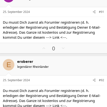
t
t
i
i
v
v
25. September 2024
#91
e
e
S
S
Du musst Dich zuerst als Forumler registrieren (d. h.
t
t
erledigen der Registrierung und Bestätigung Deiner E-Mail-
i
i
Adresse). Das Ganze ist kostenlos und zur Registrierung
m
m
kommst Du unter diesem
---> Link <---
.
m
m
P
N
e
e
0
o
e
s
g
eroberer
i
a
E
legendärer Rheinländer
t
t
i
i
v
v
25. September 2024
#92
e
e
S
S
Du musst Dich zuerst als Forumler registrieren (d. h.
t
t
erledigen der Registrierung und Bestätigung Deiner E-Mail-
i
i
Adresse). Das Ganze ist kostenlos und zur Registrierung
m
m
kommst Du unter diesem
---> Link <---
.