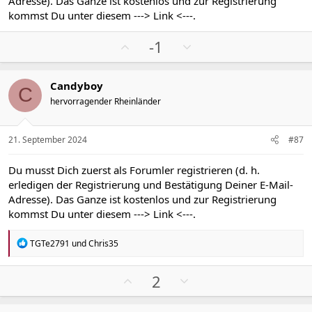
i
i
Adresse). Das Ganze ist kostenlos und zur Registrierung
m
m
kommst Du unter diesem
---> Link <---
.
m
m
P
N
e
e
-1
o
e
s
g
Candyboy
i
a
C
hervorragender Rheinländer
t
t
i
i
v
v
21. September 2024
#87
e
e
S
S
Du musst Dich zuerst als Forumler registrieren (d. h.
t
t
erledigen der Registrierung und Bestätigung Deiner E-Mail-
i
i
Adresse). Das Ganze ist kostenlos und zur Registrierung
m
m
kommst Du unter diesem
---> Link <---
.
m
m
e
e
R
TGTe2791
und
Chris35
e
a
k
P
N
2
t
o
e
i
s
g
o