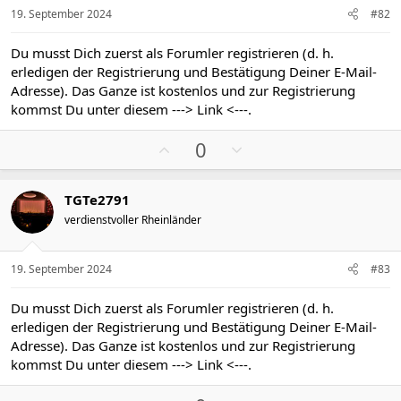
v
v
19. September 2024
#82
e
e
S
S
Du musst Dich zuerst als Forumler registrieren (d. h.
t
t
erledigen der Registrierung und Bestätigung Deiner E-Mail-
i
i
Adresse). Das Ganze ist kostenlos und zur Registrierung
m
m
kommst Du unter diesem
---> Link <---
.
m
m
P
N
e
e
0
o
e
s
g
TGTe2791
i
a
verdienstvoller Rheinländer
t
t
i
i
v
v
19. September 2024
#83
e
e
S
S
Du musst Dich zuerst als Forumler registrieren (d. h.
t
t
erledigen der Registrierung und Bestätigung Deiner E-Mail-
i
i
Adresse). Das Ganze ist kostenlos und zur Registrierung
m
m
kommst Du unter diesem
---> Link <---
.
m
m