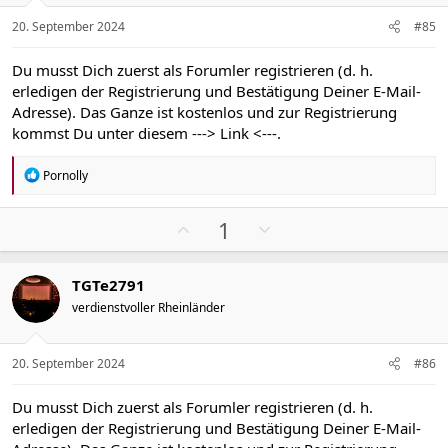
i
i
v
v
20. September 2024
#85
e
e
S
S
Du musst Dich zuerst als Forumler registrieren (d. h.
t
t
erledigen der Registrierung und Bestätigung Deiner E-Mail-
i
i
Adresse). Das Ganze ist kostenlos und zur Registrierung
m
m
kommst Du unter diesem
---> Link <---
.
m
m
e
e
R
Pornolly
e
a
k
P
N
1
t
o
e
i
s
g
o
TGTe2791
n
i
a
e
verdienstvoller Rheinländer
t
t
n
i
i
:
v
v
20. September 2024
#86
e
e
S
S
Du musst Dich zuerst als Forumler registrieren (d. h.
t
t
erledigen der Registrierung und Bestätigung Deiner E-Mail-