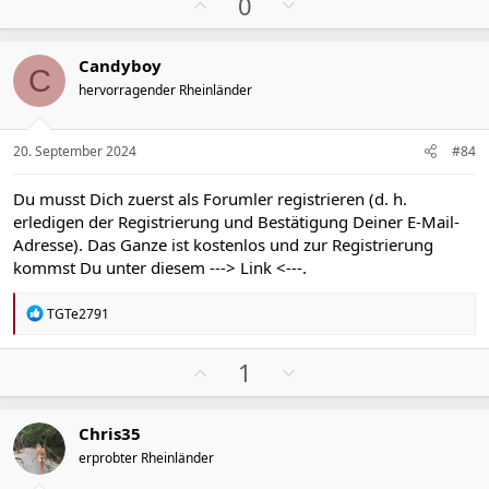
P
N
e
e
0
o
e
s
g
Candyboy
i
a
C
hervorragender Rheinländer
t
t
i
i
v
v
20. September 2024
#84
e
e
S
S
Du musst Dich zuerst als Forumler registrieren (d. h.
t
t
erledigen der Registrierung und Bestätigung Deiner E-Mail-
i
i
Adresse). Das Ganze ist kostenlos und zur Registrierung
m
m
kommst Du unter diesem
---> Link <---
.
m
m
e
e
R
TGTe2791
e
a
k
P
N
1
t
o
e
i
s
g
o
Chris35
n
i
a
e
erprobter Rheinländer
t
t
n
: