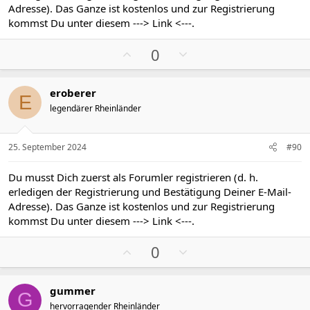
i
i
Adresse). Das Ganze ist kostenlos und zur Registrierung
m
m
kommst Du unter diesem
---> Link <---
.
m
m
P
N
e
e
0
o
e
s
g
eroberer
i
a
E
legendärer Rheinländer
t
t
i
i
v
v
25. September 2024
#90
e
e
S
S
Du musst Dich zuerst als Forumler registrieren (d. h.
t
t
erledigen der Registrierung und Bestätigung Deiner E-Mail-
i
i
Adresse). Das Ganze ist kostenlos und zur Registrierung
m
m
kommst Du unter diesem
---> Link <---
.
m
m
P
N
e
e
0
o
e
s
g
gummer
i
a
G
hervorragender Rheinländer