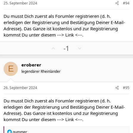
v
v
25. September 2024
#94
e
e
S
S
Du musst Dich zuerst als Forumler registrieren (d. h.
t
t
erledigen der Registrierung und Bestätigung Deiner E-Mail-
i
i
Adresse). Das Ganze ist kostenlos und zur Registrierung
m
m
kommst Du unter diesem
---> Link <---
.
m
m
P
N
e
e
-1
o
e
s
g
eroberer
i
a
E
legendärer Rheinländer
t
t
i
i
v
v
26. September 2024
#95
e
e
S
S
Du musst Dich zuerst als Forumler registrieren (d. h.
t
t
erledigen der Registrierung und Bestätigung Deiner E-Mail-
i
i
Adresse). Das Ganze ist kostenlos und zur Registrierung
m
m
kommst Du unter diesem
---> Link <---
.
m
m
e
e
R
gummer