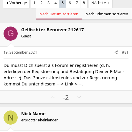
Vorherige
1
2
3
4
5
6
7
8
Nächste
Nach Datum sortieren
Nach Stimmen sortieren
Gelöschter Benutzer 212617
G
Guest
19. September 2024
#81
Du musst Dich zuerst als Forumler registrieren (d. h.
erledigen der Registrierung und Bestätigung Deiner E-Mail-
Adresse). Das Ganze ist kostenlos und zur Registrierung
kommst Du unter diesem
---> Link <---
.
P
N
-2
o
e
s
g
Nick Name
i
a
N
erprobter Rheinländer
t
t
i
i