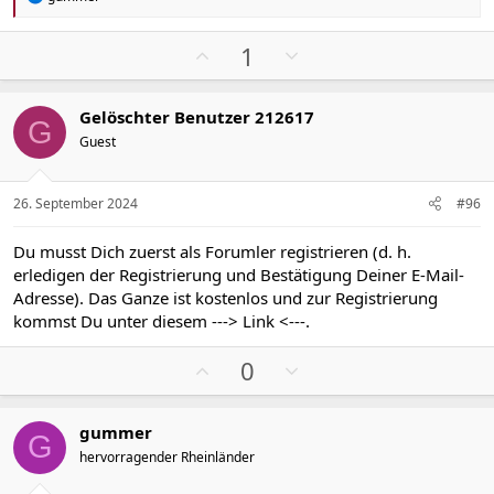
e
a
k
P
N
1
t
o
e
i
s
g
o
Gelöschter Benutzer 212617
n
i
a
G
e
Guest
t
t
n
i
i
:
v
v
26. September 2024
#96
e
e
S
S
Du musst Dich zuerst als Forumler registrieren (d. h.
t
t
erledigen der Registrierung und Bestätigung Deiner E-Mail-
i
i
Adresse). Das Ganze ist kostenlos und zur Registrierung
m
m
kommst Du unter diesem
---> Link <---
.
m
m
P
N
e
e
0
o
e
s
g
gummer
i
a
G
hervorragender Rheinländer
t
t
i
i