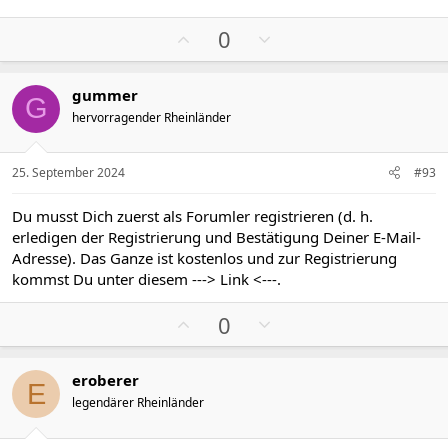
m
m
P
N
e
e
0
o
e
s
g
gummer
i
a
G
hervorragender Rheinländer
t
t
i
i
v
v
25. September 2024
#93
e
e
S
S
Du musst Dich zuerst als Forumler registrieren (d. h.
t
t
erledigen der Registrierung und Bestätigung Deiner E-Mail-
i
i
Adresse). Das Ganze ist kostenlos und zur Registrierung
m
m
kommst Du unter diesem
---> Link <---
.
m
m
P
N
e
e
0
o
e
s
g
eroberer
i
a
E
legendärer Rheinländer
t
t
i
i