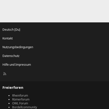
e
e
Deutsch [Du]
Kontakt
Nutzungsbedingungen
Datenschutz
Hilfe und Impressum
R
S
S
Freierforen
Rheinforum
Römerforum
OWL Forum
Bordellcommunity