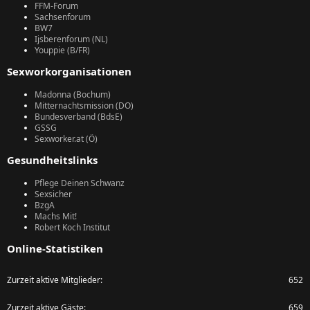
FFM-Forum
Sachsenforum
BW7
Ijsberenforum (NL)
Youppie (B/FR)
Sexworkorganisationen
Madonna (Bochum)
Mitternachtsmission (DO)
Bundesverband (BdsE)
GSSG
Sexworker.at (Ö)
Gesundheitslinks
Pflege Deinen Schwanz
Sexsicher
BzgA
Machs Mit!
Robert Koch Institut
Online-Statistiken
Zurzeit aktive Mitglieder
652
Zurzeit aktive Gäste
659