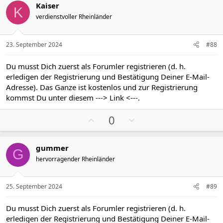
Kaiser
n
i
a
K
e
verdienstvoller Rheinländer
t
t
n
i
i
:
v
v
23. September 2024
#88
e
e
S
S
Du musst Dich zuerst als Forumler registrieren (d. h.
t
t
erledigen der Registrierung und Bestätigung Deiner E-Mail-
i
i
Adresse). Das Ganze ist kostenlos und zur Registrierung
m
m
kommst Du unter diesem
---> Link <---
.
m
m
P
N
e
e
0
o
e
s
g
gummer
i
a
G
hervorragender Rheinländer
t
t
i
i
v
v
25. September 2024
#89
e
e
S
S
Du musst Dich zuerst als Forumler registrieren (d. h.
t
t
erledigen der Registrierung und Bestätigung Deiner E-Mail-