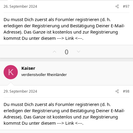
v
v
26. September 2024
#97
e
e
S
S
Du musst Dich zuerst als Forumler registrieren (d. h.
t
t
erledigen der Registrierung und Bestätigung Deiner E-Mail-
i
i
Adresse). Das Ganze ist kostenlos und zur Registrierung
m
m
kommst Du unter diesem
---> Link <---
.
m
m
P
N
e
e
0
o
e
s
g
Kaiser
i
a
K
verdienstvoller Rheinländer
t
t
i
i
v
v
29. September 2024
#98
e
e
S
S
Du musst Dich zuerst als Forumler registrieren (d. h.
t
t
erledigen der Registrierung und Bestätigung Deiner E-Mail-
i
i
Adresse). Das Ganze ist kostenlos und zur Registrierung
m
m
kommst Du unter diesem
---> Link <---
.
m
m