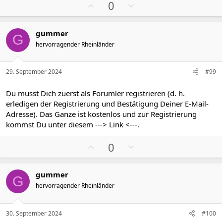
P
N
e
e
0
o
e
s
g
gummer
i
a
G
hervorragender Rheinländer
t
t
i
i
v
v
29. September 2024
#99
e
e
S
S
Du musst Dich zuerst als Forumler registrieren (d. h.
t
t
erledigen der Registrierung und Bestätigung Deiner E-Mail-
i
i
Adresse). Das Ganze ist kostenlos und zur Registrierung
m
m
kommst Du unter diesem
---> Link <---
.
m
m
P
N
e
e
0
o
e
s
g
gummer
i
a
G
hervorragender Rheinländer
t
t
i
i
v
v
30. September 2024
#100