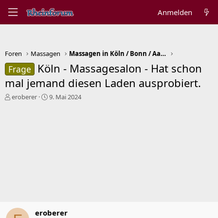
Anmelden
Foren
Massagen
Massagen in Köln / Bonn / Aachen
Köln - Massagesalon - Hat schon
Frage
mal jemand diesen Laden ausprobiert.
E
E
eroberer
9. Mai 2024
r
r
s
s
t
t
e
e
l
l
l
l
e
t
r
a
m
eroberer