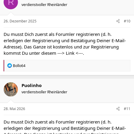
R
i
verdienstvoller Rheinländer
o
n
e
n
26. Dezember 2025
#10
:
Du musst Dich zuerst als Forumler registrieren (d. h.
erledigen der Registrierung und Bestätigung Deiner E-Mail-
Adresse). Das Ganze ist kostenlos und zur Registrierung
kommst Du unter diesem
---> Link <---
.
R
Bollo64
e
a
k
t
Puolinho
i
verdienstvoller Rheinländer
o
n
e
n
28. Mai 2026
#11
:
Du musst Dich zuerst als Forumler registrieren (d. h.
erledigen der Registrierung und Bestätigung Deiner E-Mail-