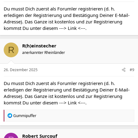
Du musst Dich zuerst als Forumler registrieren (d. h.
erledigen der Registrierung und Bestätigung Deiner E-Mail-
Adresse). Das Ganze ist kostenlos und zur Registrierung
kommst Du unter diesem
---> Link <---
.
R(h)einstecher
R
anerkannter Rheinländer
26. Dezember 2025
#9
Du musst Dich zuerst als Forumler registrieren (d. h.
erledigen der Registrierung und Bestätigung Deiner E-Mail-
Adresse). Das Ganze ist kostenlos und zur Registrierung
kommst Du unter diesem
---> Link <---
.
R
Gummipuffer
e
a
k
t
Robert Surcouf