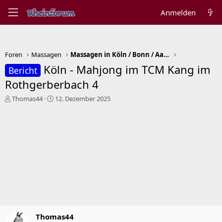
Anmelden
Foren
Massagen
Massagen in Köln / Bonn / Aachen
Köln - Mahjong im TCM Kang im
Bericht
Rothgerberbach 4
E
E
Thomas44
12. Dezember 2025
r
r
s
s
t
t
e
e
l
l
l
l
e
t
r
a
m
Thomas44