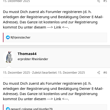
n
15. Dezember 2025
#5
:
Du musst Dich zuerst als Forumler registrieren (d. h.
erledigen der Registrierung und Bestätigung Deiner E-Mail-
Adresse). Das Ganze ist kostenlos und zur Registrierung
kommst Du unter diesem
---> Link <---
.
R
R(h)einstecher
e
a
k
t
Thomas44
i
erprobter Rheinländer
o
n
e
n
15. Dezember 2025
Zuletzt bearbeitet:
15. Dezember 2025
#6
:
Du musst Dich zuerst als Forumler registrieren (d. h.
erledigen der Registrierung und Bestätigung Deiner E-Mail-
Adresse). Das Ganze ist kostenlos und zur Registrierung
kommst Du unter diesem
---> Link <---
.
R
gepard_cologne
und
Hustler79