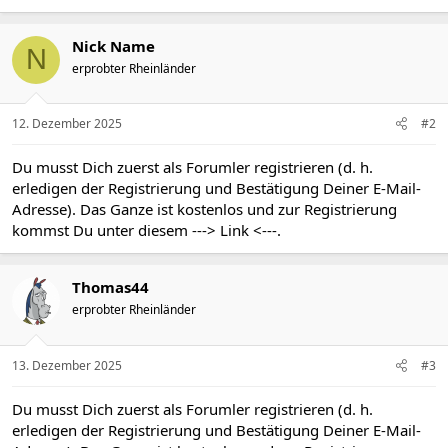
a
k
t
Nick Name
N
i
erprobter Rheinländer
o
n
e
n
12. Dezember 2025
#2
:
Du musst Dich zuerst als Forumler registrieren (d. h.
erledigen der Registrierung und Bestätigung Deiner E-Mail-
Adresse). Das Ganze ist kostenlos und zur Registrierung
kommst Du unter diesem
---> Link <---
.
Thomas44
erprobter Rheinländer
13. Dezember 2025
#3
Du musst Dich zuerst als Forumler registrieren (d. h.
erledigen der Registrierung und Bestätigung Deiner E-Mail-