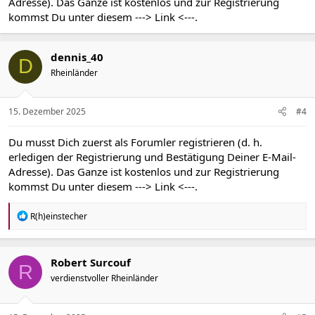
Adresse). Das Ganze ist kostenlos und zur Registrierung
kommst Du unter diesem
---> Link <---
.
dennis_40
D
Rheinländer
15. Dezember 2025
#4
Du musst Dich zuerst als Forumler registrieren (d. h.
erledigen der Registrierung und Bestätigung Deiner E-Mail-
Adresse). Das Ganze ist kostenlos und zur Registrierung
kommst Du unter diesem
---> Link <---
.
R
R(h)einstecher
e
a
k
t
Robert Surcouf
R
i
verdienstvoller Rheinländer
o
n
e