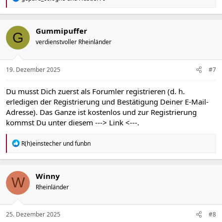
e
a
k
t
Gummipuffer
G
i
verdienstvoller Rheinländer
o
n
e
n
19. Dezember 2025
#7
:
Du musst Dich zuerst als Forumler registrieren (d. h.
erledigen der Registrierung und Bestätigung Deiner E-Mail-
Adresse). Das Ganze ist kostenlos und zur Registrierung
kommst Du unter diesem
---> Link <---
.
R
R(h)einstecher
und
funbn
e
a
k
t
Winny
W
i
Rheinländer
o
n
e
n
25. Dezember 2025
#8
: