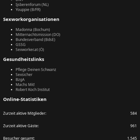
Ijsberenforum (NL)
Youppie (B/FR)
Sexworkorganisationen
Madonna (Bochum)
Mitternachtsmission (DO)
Bundesverband (BdsE)
GSSG
Sexworker.at (Ö)
Gesundheitslinks
Pflege Deinen Schwanz
Sexsicher
BzgA
Machs Mit!
Robert Koch Institut
Online-Statistiken
Zurzeit aktive Mitglieder
584
Zurzeit aktive Gäste
961
Besucher gesamt
1.545