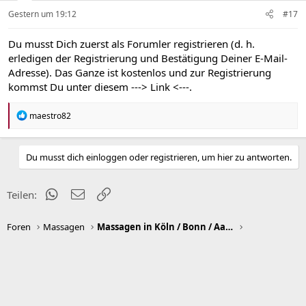
Gestern um 19:12
#17
Du musst Dich zuerst als Forumler registrieren (d. h.
erledigen der Registrierung und Bestätigung Deiner E-Mail-
Adresse). Das Ganze ist kostenlos und zur Registrierung
kommst Du unter diesem
---> Link <---
.
R
maestro82
e
a
k
Du musst dich einloggen oder registrieren, um hier zu antworten.
t
i
o
n
WhatsApp
E-Mail
Link
Teilen:
e
n
:
Foren
Massagen
Massagen in Köln / Bonn / Aachen