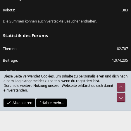
Robots
383
Die Summen können auch versteckte Besucher enthalten.
Statistik des Forums
Themen
82.707
Beiträge
1.074.235
Mitglieder
79.785
Diese Seite verwendet Cookies, um Inhalte zu personalisieren und dich nach
einem Login angemeldet zu halten, wenn du registriert bist.
Neuestes Mitglied
rickdick
Durch die weitere Nutzung unserer Webseite erklärst du dich damit
Obe
einverstanden.
Unt
Akzeptieren
Erfahre mehr…
®
Community platform by XenForo
© 2010-2024 XenForo Ltd.