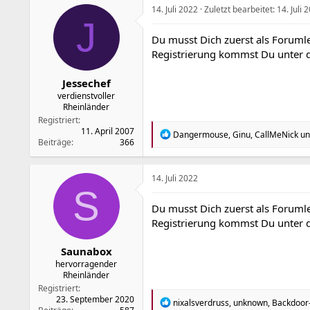
t
14. Juli 2022
Zuletzt bearbeitet:
14. Juli 
i
J
o
Du musst Dich zuerst als Forumle
n
Registrierung kommst Du unter
e
n
:
Jessechef
verdienstvoller
Rheinländer
Registriert
11. April 2007
R
Dangermouse
,
Ginu
,
CallMeNick
un
Beiträge
366
e
a
k
t
14. Juli 2022
i
S
o
Du musst Dich zuerst als Forumle
n
Registrierung kommst Du unter
e
n
:
Saunabox
hervorragender
Rheinländer
Registriert
23. September 2020
R
nixalsverdruss
,
unknown
,
Backdoor