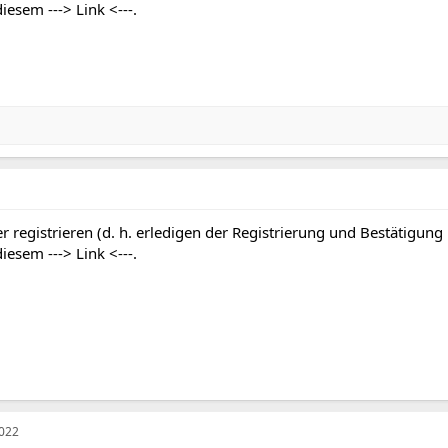
 diesem
---> Link <---
.
r registrieren (d. h. erledigen der Registrierung und Bestätigung
 diesem
---> Link <---
.
2022