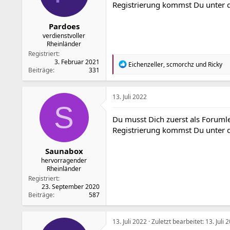
Registrierung kommst Du unter
Pardoes
verdienstvoller
Rheinländer
Registriert
3. Februar 2021
R
Eichenzeller
,
scmorchz
und
Ricky
Beiträge
331
e
a
k
t
13. Juli 2022
i
S
o
Du musst Dich zuerst als Forumle
n
Registrierung kommst Du unter
e
n
:
Saunabox
hervorragender
Rheinländer
Registriert
23. September 2020
Beiträge
587
13. Juli 2022
Zuletzt bearbeitet:
13. Juli 