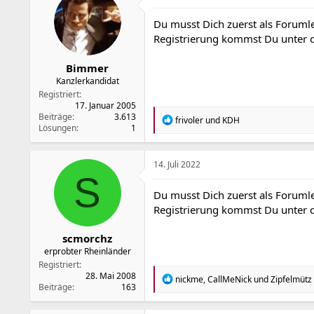
i
o
Du musst Dich zuerst als Forumle
n
Registrierung kommst Du unter
e
n
:
Bimmer
Kanzlerkandidat
Registriert
17. Januar 2005
Beiträge
3.613
R
frivoler
und
KDH
Lösungen
1
e
a
k
t
14. Juli 2022
i
S
o
Du musst Dich zuerst als Forumle
n
Registrierung kommst Du unter
e
n
:
scmorchz
erprobter Rheinländer
Registriert
28. Mai 2008
R
nickme
,
CallMeNick
und
Zipfelmütz
Beiträge
163
e
a
k