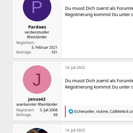
P
Du musst Dich zuerst als Forumle
Registrierung kommst Du unter
Pardoes
verdienstvoller
Rheinländer
Registriert
3. Februar 2021
Beiträge
331
14. Juli 2022
J
Du musst Dich zuerst als Forumle
Registrierung kommst Du unter
Janus42
anerkannter Rheinländer
Registriert
5. Juli 2008
R
Eichenzeller
,
nickme
,
CallMeNick
un
Beiträge
69
e
a
k
t
14. Juli 2022