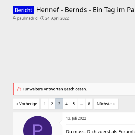
Hennef - Bernds - Ein Tag im Pa
Bericht
E
E
paulmadrid
24. April 2022
r
r
s
s
t
t
e
e
l
l
l
l
e
t
r
a
m
Für weitere Antworten geschlossen.
Vorherige
1
2
3
4
5
…
8
Nächste
13. Juli 2022
P
Du musst Dich zuerst als Forumle