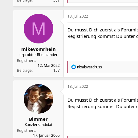
Beiträge
587
e
a
k
t
18. Juli 2022
i
M
o
Du musst Dich zuerst als Forumle
n
Registrierung kommst Du unter
e
n
:
mikevomrhein
erprobter Rheinländer
Registriert
12. Mai 2022
R
nixalsverdruss
Beiträge
157
e
a
k
t
18. Juli 2022
i
o
Du musst Dich zuerst als Forumle
n
Registrierung kommst Du unter
e
n
:
Bimmer
Kanzlerkandidat
Registriert
17. Januar 2005