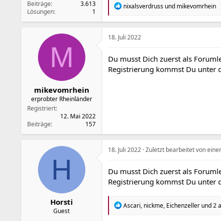
Beiträge
3.613
R
nixalsverdruss
und
mikevomrhein
Lösungen
1
e
a
k
t
18. Juli 2022
i
M
o
Du musst Dich zuerst als Forumle
n
Registrierung kommst Du unter
e
n
:
mikevomrhein
erprobter Rheinländer
Registriert
12. Mai 2022
Beiträge
157
18. Juli 2022
Zuletzt bearbeitet von ein
H
Du musst Dich zuerst als Forumle
Registrierung kommst Du unter
Horsti
R
Ascari
,
nickme
,
Eichenzeller
und 2 
Guest
e
a