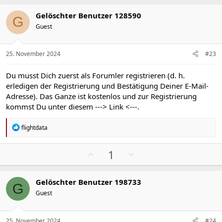
s
g
Gelöschter Benutzer 128590
i
a
G
Guest
t
t
i
i
v
v
25. November 2024
#23
e
e
S
S
Du musst Dich zuerst als Forumler registrieren (d. h.
t
t
erledigen der Registrierung und Bestätigung Deiner E-Mail-
i
i
Adresse). Das Ganze ist kostenlos und zur Registrierung
m
m
kommst Du unter diesem
---> Link <---
.
m
m
e
e
R
flightdata
e
a
k
P
N
1
t
o
e
i
s
g
o
Gelöschter Benutzer 198733
n
i
a
G
e
Guest
t
t
n
i
i
:
v
v
25. November 2024
#24