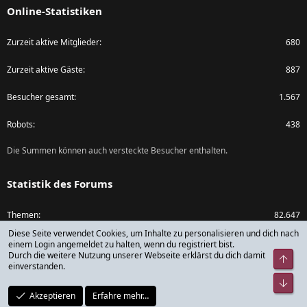
Online-Statistiken
Zurzeit aktive Mitglieder
680
Zurzeit aktive Gäste
887
Besucher gesamt
1.567
Robots
438
Die Summen können auch versteckte Besucher enthalten.
Statistik des Forums
Themen
82.647
Diese Seite verwendet Cookies, um Inhalte zu personalisieren und dich nach
Beiträge
1.073.668
einem Login angemeldet zu halten, wenn du registriert bist.
Durch die weitere Nutzung unserer Webseite erklärst du dich damit
Obe
einverstanden.
Mitglieder
79.783
Unt
Akzeptieren
Erfahre mehr…
Neuestes Mitglied
rickdick