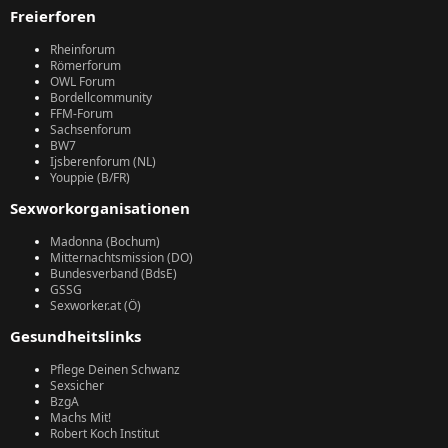
Freierforen
Rheinforum
Römerforum
OWL Forum
Bordellcommunity
FFM-Forum
Sachsenforum
BW7
Ijsberenforum (NL)
Youppie (B/FR)
Sexworkorganisationen
Madonna (Bochum)
Mitternachtsmission (DO)
Bundesverband (BdsE)
GSSG
Sexworker.at (Ö)
Gesundheitslinks
Pflege Deinen Schwanz
Sexsicher
BzgA
Machs Mit!
Robert Koch Institut