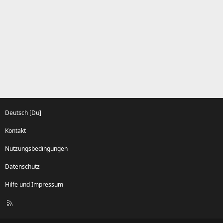
m
m
m
m
e
e
Deutsch [Du]
Kontakt
Nutzungsbedingungen
Datenschutz
Hilfe und Impressum
R
S
S