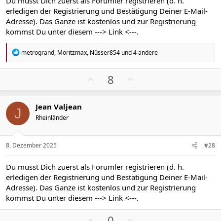
Du musst Dich zuerst als Forumler registrieren (d. h.
t
t
erledigen der Registrierung und Bestätigung Deiner E-Mail-
i
i
Adresse). Das Ganze ist kostenlos und zur Registrierung
m
m
kommst Du unter diesem
---> Link <---
.
m
m
e
e
R
metrogrand
,
Moritzmax
,
Nüsser854
und 4 andere
e
a
k
P
N
8
t
o
e
i
s
g
o
Jean Valjean
n
i
a
J
e
Rheinländer
t
t
n
i
i
:
v
v
8. Dezember 2025
#28
e
e
S
S
Du musst Dich zuerst als Forumler registrieren (d. h.
t
t
erledigen der Registrierung und Bestätigung Deiner E-Mail-
i
i
Adresse). Das Ganze ist kostenlos und zur Registrierung
m
m
kommst Du unter diesem
---> Link <---
.
m
m
P
N
e
e
0