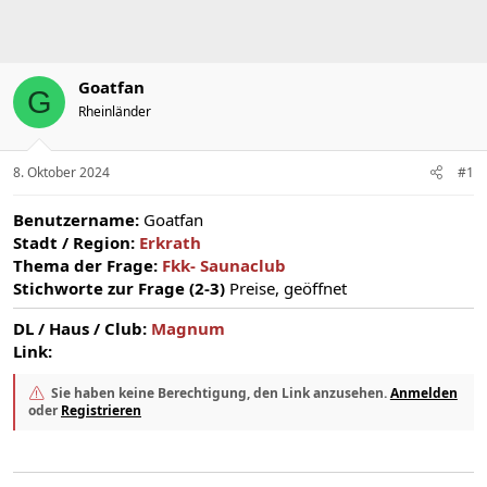
m
Goatfan
G
Rheinländer
8. Oktober 2024
#1
Benutzername:
Goatfan
Stadt / Region:
Erkrath
Thema der Frage:
Fkk- Saunaclub
Stichworte zur Frage (2-3)
Preise, geöffnet
DL / Haus / Club:
Magnum
Link:
Sie haben keine Berechtigung, den Link anzusehen.
Anmelden
oder
Registrieren