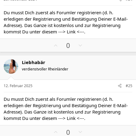
e
e
S
S
Du musst Dich zuerst als Forumler registrieren (d. h.
t
t
erledigen der Registrierung und Bestätigung Deiner E-Mail-
i
i
Adresse). Das Ganze ist kostenlos und zur Registrierung
m
m
kommst Du unter diesem
---> Link <---
.
m
m
P
N
e
e
0
o
e
s
g
Liebhabär
i
a
verdienstvoller Rheinländer
t
t
i
i
v
v
12. Februar 2025
#25
e
e
S
S
Du musst Dich zuerst als Forumler registrieren (d. h.
t
t
erledigen der Registrierung und Bestätigung Deiner E-Mail-
i
i
Adresse). Das Ganze ist kostenlos und zur Registrierung
m
m
kommst Du unter diesem
---> Link <---
.
m
m
P
N
e
e
0