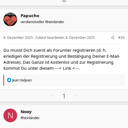
o
e
s
g
Papucho
i
a
verdienstvoller Rheinländer
t
t
i
i
v
v
8. Dezember 2025
Zuletzt bearbeitet:
8. Dezember 2025
#29
e
e
S
S
Du musst Dich zuerst als Forumler registrieren (d. h.
t
t
erledigen der Registrierung und Bestätigung Deiner E-Mail-
i
i
Adresse). Das Ganze ist kostenlos und zur Registrierung
m
m
kommst Du unter diesem
---> Link <---
.
m
m
e
e
R
Jean Valjean
e
a
k
P
N
1
t
o
e
i
s
g
o
Nooy
n
i
a
N
e
Rheinländer
t
t
n
i
i
: