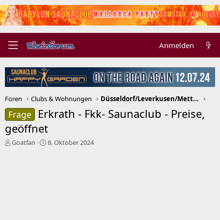
Anmelden
Foren
Clubs & Wohnungen
Düsseldorf/Leverkusen/Mettmann/Neuss/Ratingen
Erkrath - Fkk- Saunaclub - Preise,
Frage
geöffnet
E
E
Goatfan
8. Oktober 2024
r
r
s
s
t
t
e
e
l
l
l
l
e
t
r
a