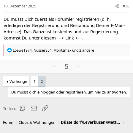
v
v
10. Dezember 2025
#30
e
e
S
S
Du musst Dich zuerst als Forumler registrieren (d. h.
t
t
erledigen der Registrierung und Bestätigung Deiner E-Mail-
i
i
Adresse). Das Ganze ist kostenlos und zur Registrierung
m
m
kommst Du unter diesem
---> Link <---
.
m
m
e
e
R
Loewe1974
,
Nüsser854
,
Moritzmax
und 2 andere
e
a
k
P
N
5
t
o
e
i
s
g
o
Vorherige
1
2
n
i
a
e
t
t
Du musst dich einloggen oder registrieren, um hier zu antworten.
n
i
i
:
v
v
WhatsApp
E-Mail
Link
Teilen:
e
e
S
S
Foren
Clubs & Wohnungen
Düsseldorf/Leverkusen/Mettmann/Neuss/Ratingen
t
t
i
i