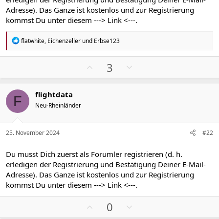
Adresse). Das Ganze ist kostenlos und zur Registrierung
kommst Du unter diesem
---> Link <---
.
R
flatwhite
,
Eichenzeller
und
Erbse123
e
a
k
P
N
3
t
o
e
i
s
g
o
flightdata
n
i
a
F
e
Neu-Rheinländer
t
t
n
i
i
:
v
v
25. November 2024
#22
e
e
S
S
Du musst Dich zuerst als Forumler registrieren (d. h.
t
t
erledigen der Registrierung und Bestätigung Deiner E-Mail-
i
i
Adresse). Das Ganze ist kostenlos und zur Registrierung
m
m
kommst Du unter diesem
---> Link <---
.
m
m
P
N
e
e
0
o
e