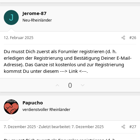
o
e
s
g
Jerome-87
i
a
J
Neu-Rheinländer
t
t
i
i
v
v
12. Februar 2025
#26
e
e
S
S
Du musst Dich zuerst als Forumler registrieren (d. h.
t
t
erledigen der Registrierung und Bestätigung Deiner E-Mail-
i
i
Adresse). Das Ganze ist kostenlos und zur Registrierung
m
m
kommst Du unter diesem
---> Link <---
.
m
m
P
N
e
e
0
o
e
s
g
Papucho
i
a
verdienstvoller Rheinländer
t
t
i
i
v
v
7. Dezember 2025
Zuletzt bearbeitet:
7. Dezember 2025
#27
e
e
S
S