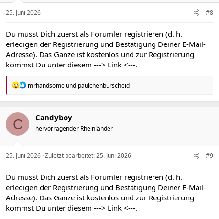
e
n
25. Juni 2026
#8
:
Du musst Dich zuerst als Forumler registrieren (d. h.
erledigen der Registrierung und Bestätigung Deiner E-Mail-
Adresse). Das Ganze ist kostenlos und zur Registrierung
kommst Du unter diesem
---> Link <---
.
R
mrhandsome
und
paulchenburscheid
e
a
k
t
Candyboy
C
i
hervorragender Rheinländer
o
n
e
n
25. Juni 2026
Zuletzt bearbeitet:
25. Juni 2026
#9
:
Du musst Dich zuerst als Forumler registrieren (d. h.
erledigen der Registrierung und Bestätigung Deiner E-Mail-
Adresse). Das Ganze ist kostenlos und zur Registrierung
kommst Du unter diesem
---> Link <---
.