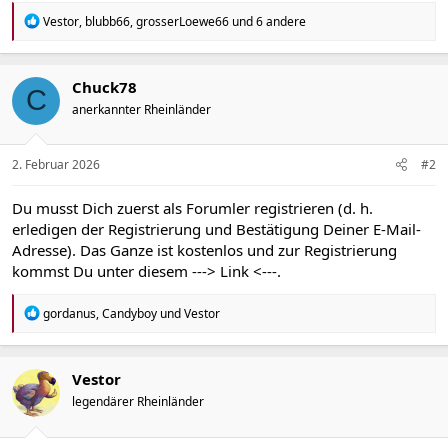
R
Vestor
,
blubb66
,
grosserLoewe66
und 6 andere
e
a
k
t
Chuck78
C
i
anerkannter Rheinländer
o
n
e
n
2. Februar 2026
#2
:
Du musst Dich zuerst als Forumler registrieren (d. h.
erledigen der Registrierung und Bestätigung Deiner E-Mail-
Adresse). Das Ganze ist kostenlos und zur Registrierung
kommst Du unter diesem
---> Link <---
.
R
gordanus
,
Candyboy
und
Vestor
e
a
k
t
Vestor
i
legendärer Rheinländer
o
n
e