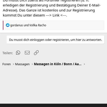
erledigen der Registrierung und Bestätigung Deiner E-Mail-
Adresse). Das Ganze ist kostenlos und zur Registrierung
kommst Du unter diesem
---> Link <---
.
R
gordanus
und
Vollka Racho
e
a
k
Du musst dich einloggen oder registrieren, um hier zu antworten.
t
i
o
n
WhatsApp
E-Mail
Link
Teilen:
e
n
:
Foren
Massagen
Massagen in Köln / Bonn / Aachen