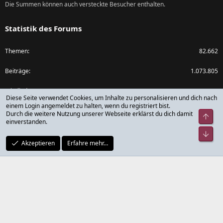
Die Summen können auch versteckte Besucher enthalten.
Statistik des Forums
Themen
82.662
Beiträge
1.073.805
Mitglieder
79.785
Diese Seite verwendet Cookies, um Inhalte zu personalisieren und dich nach
einem Login angemeldet zu halten, wenn du registriert bist.
Neuestes Mitglied
rickdick
Durch die weitere Nutzung unserer Webseite erklärst du dich damit
Obe
einverstanden.
Unt
Akzeptieren
Erfahre mehr…
®
Community platform by XenForo
© 2010-2024 XenForo Ltd.