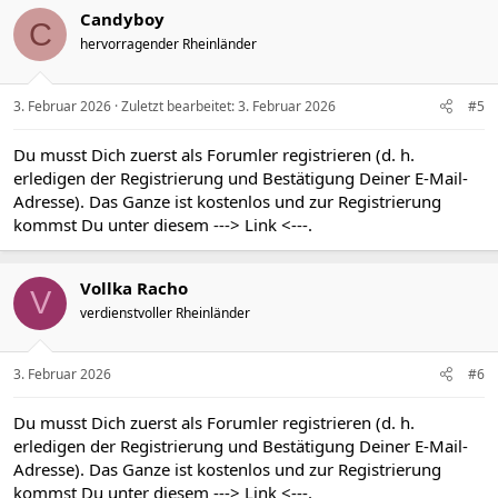
t
Candyboy
C
i
hervorragender Rheinländer
o
n
e
n
3. Februar 2026
Zuletzt bearbeitet:
3. Februar 2026
#5
:
Du musst Dich zuerst als Forumler registrieren (d. h.
erledigen der Registrierung und Bestätigung Deiner E-Mail-
Adresse). Das Ganze ist kostenlos und zur Registrierung
kommst Du unter diesem
---> Link <---
.
Vollka Racho
V
verdienstvoller Rheinländer
3. Februar 2026
#6
Du musst Dich zuerst als Forumler registrieren (d. h.
erledigen der Registrierung und Bestätigung Deiner E-Mail-
Adresse). Das Ganze ist kostenlos und zur Registrierung
kommst Du unter diesem
---> Link <---
.