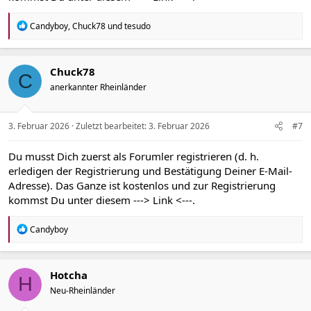
R
Candyboy
,
Chuck78
und
tesudo
e
a
k
t
Chuck78
C
i
anerkannter Rheinländer
o
n
e
n
3. Februar 2026
Zuletzt bearbeitet:
3. Februar 2026
#7
:
Du musst Dich zuerst als Forumler registrieren (d. h.
erledigen der Registrierung und Bestätigung Deiner E-Mail-
Adresse). Das Ganze ist kostenlos und zur Registrierung
kommst Du unter diesem
---> Link <---
.
R
Candyboy
e
a
k
t
Hotcha
H
i
Neu-Rheinländer
o
n