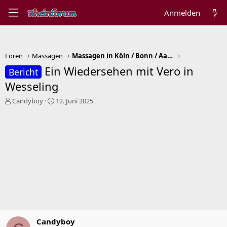
Anmelden
Foren
Massagen
Massagen in Köln / Bonn / Aachen
Ein Wiedersehen mit Vero in
Bericht
Wesseling
E
E
Candyboy
12. Juni 2025
r
r
s
s
t
t
e
e
l
l
l
l
e
t
r
a
m
Candyboy