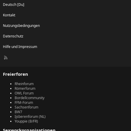
Deutsch [Du]
Kontakt
Nutzungsbedingungen
Datenschutz
Hilfe und Impressum
R
S
S
Freierforen
Rheinforum
Römerforum
OWL Forum
Bordellcommunity
FFM-Forum
Sachsenforum
BW7
Ijsberenforum (NL)
Youppie (B/FR)
Sexworkorganisationen