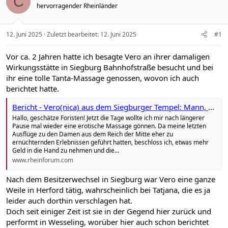
C
hervorragender Rheinländer
12. Juni 2025
Zuletzt bearbeitet:
12. Juni 2025
#1
Vor ca. 2 Jahren hatte ich besagte Vero an ihrer damaligen
Wirkungsstätte in Siegburg Bahnhofstraße besucht und bei
ihr eine tolle Tanta-Massage genossen, wovon ich auch
berichtet hatte.
Bericht - Vero(nica) aus dem Siegburger Tempel: Mann, war das geil!
Hallo, geschätze Foristen! Jetzt die Tage wollte ich mir nach längerer
Pause mal wieder eine erotische Massage gönnen. Da meine letzten
Ausflüge zu den Damen aus dem Reich der Mitte eher zu
ernüchternden Erlebnissen geführt hatten, beschloss ich, etwas mehr
Geld in die Hand zu nehmen und die...
www.rheinforum.com
Nach dem Besitzerwechsel in Siegburg war Vero eine ganze
Weile in Herford tätig, wahrscheinlich bei Tatjana, die es ja
leider auch dorthin verschlagen hat.
Doch seit einiger Zeit ist sie in der Gegend hier zurück und
performt in Wesseling, worüber hier auch schon berichtet