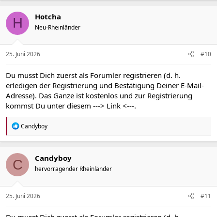
Hotcha
H
Neu-Rheinländer
25. Juni 2026
#10
Du musst Dich zuerst als Forumler registrieren (d. h.
erledigen der Registrierung und Bestätigung Deiner E-Mail-
Adresse). Das Ganze ist kostenlos und zur Registrierung
kommst Du unter diesem
---> Link <---
.
R
Candyboy
e
a
k
t
Candyboy
C
i
hervorragender Rheinländer
o
n
e
n
25. Juni 2026
#11
:
Du musst Dich zuerst als Forumler registrieren (d. h.