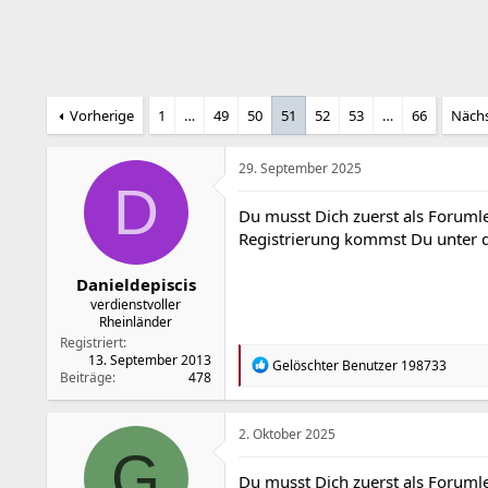
r
a
m
Vorherige
1
…
49
50
51
52
53
…
66
Näch
29. September 2025
D
Du musst Dich zuerst als Forumle
Registrierung kommst Du unter
Danieldepiscis
verdienstvoller
Rheinländer
Registriert
13. September 2013
R
Gelöschter Benutzer 198733
Beiträge
478
e
a
k
t
2. Oktober 2025
i
G
o
Du musst Dich zuerst als Forumle
n