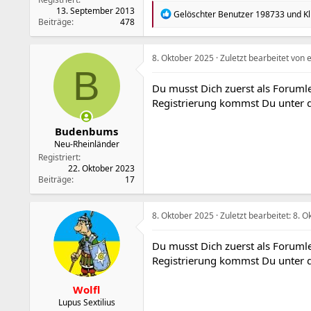
13. September 2013
R
Gelöschter Benutzer 198733
und
Kl
Beiträge
478
e
a
k
t
8. Oktober 2025
Zuletzt bearbeitet von
i
B
o
Du musst Dich zuerst als Forumle
n
Registrierung kommst Du unter
e
n
:
Budenbums
Neu-Rheinländer
Registriert
22. Oktober 2023
Beiträge
17
8. Oktober 2025
Zuletzt bearbeitet:
8. O
Du musst Dich zuerst als Forumle
Registrierung kommst Du unter
Wolfl
Lupus Sextilius