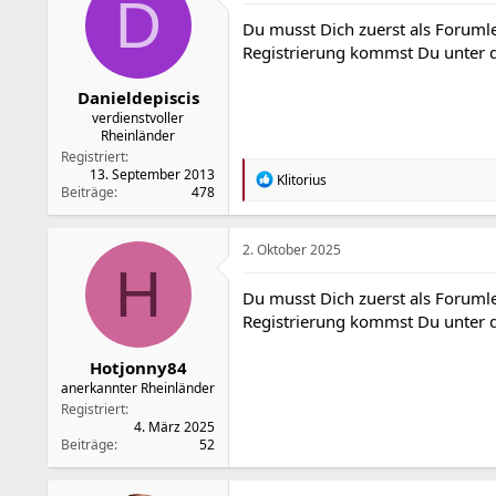
D
o
Du musst Dich zuerst als Forumle
n
Registrierung kommst Du unter
e
n
:
Danieldepiscis
verdienstvoller
Rheinländer
Registriert
13. September 2013
R
Klitorius
Beiträge
478
e
a
k
t
2. Oktober 2025
i
H
o
Du musst Dich zuerst als Forumle
n
Registrierung kommst Du unter
e
n
:
Hotjonny84
anerkannter Rheinländer
Registriert
4. März 2025
Beiträge
52