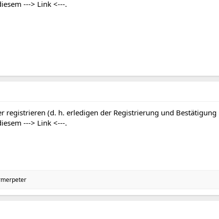
 diesem
---> Link <---
.
r registrieren (d. h. erledigen der Registrierung und Bestätigung
 diesem
---> Link <---
.
rmerpeter