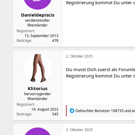
Registrierung kommst Du unter
e
n
:
Danieldepiscis
verdienstvoller
Rheinländer
Registriert
13. September 2013
Beiträge
478
2. Oktober 2025
Du musst Dich zuerst als Forumle
Registrierung kommst Du unter
Klitorius
hervorragender
Rheinländer
Registriert
14. August 2022
R
Gelöschter Benutzer 198733
und
a
Beiträge
545
e
a
k
t
2. Oktober 2025
i