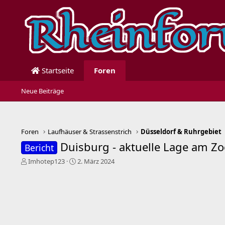
Startseite
Foren
Neue Beiträge
Foren
Laufhäuser & Strassenstrich
Düsseldorf & Ruhrgebiet
Duisburg - aktuelle Lage am Zo
Bericht
E
E
Imhotep123
2. März 2024
r
r
s
s
t
t
e
e
l
l
l
l
e
t