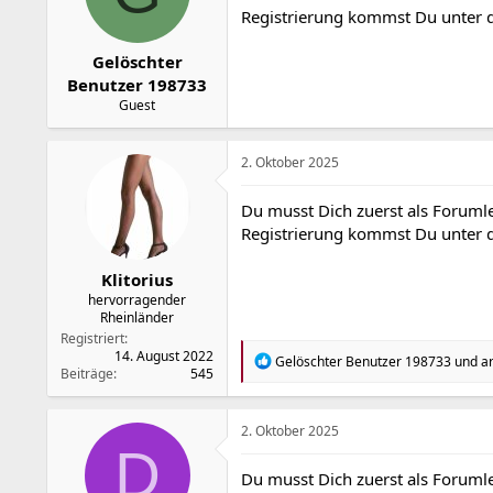
Registrierung kommst Du unter
e
n
:
Gelöschter
Benutzer 198733
Guest
2. Oktober 2025
Du musst Dich zuerst als Forumle
Registrierung kommst Du unter
Klitorius
hervorragender
Rheinländer
Registriert
14. August 2022
R
Gelöschter Benutzer 198733
und
a
Beiträge
545
e
a
k
t
2. Oktober 2025
i
D
o
Du musst Dich zuerst als Forumle
n