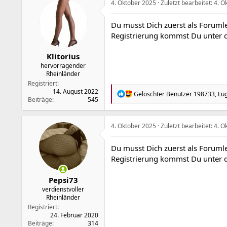
4. Oktober 2025
Zuletzt bearbeitet:
4. O
Du musst Dich zuerst als Forumle
Registrierung kommst Du unter
Klitorius
hervorragender
Rheinländer
Registriert
14. August 2022
R
Gelöschter Benutzer 198733
,
Lü
Beiträge
545
e
a
k
t
4. Oktober 2025
Zuletzt bearbeitet:
4. O
i
o
Du musst Dich zuerst als Forumle
n
Registrierung kommst Du unter
e
n
:
Pepsi73
verdienstvoller
Rheinländer
Registriert
24. Februar 2020
Beiträge
314