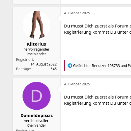
4. Oktober 2025
Du musst Dich zuerst als Forumle
Registrierung kommst Du unter
Klitorius
hervorragender
Rheinländer
Registriert
14. August 2022
R
Gelöschter Benutzer 198733
und
P
Beiträge
545
e
a
k
t
4. Oktober 2025
i
D
o
Du musst Dich zuerst als Forumle
n
Registrierung kommst Du unter
e
n
:
Danieldepiscis
verdienstvoller
Rheinländer
Registriert