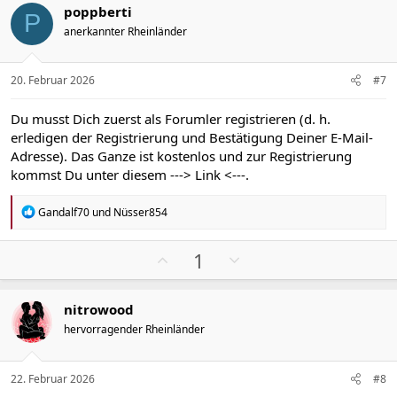
poppberti
i
a
P
anerkannter Rheinländer
t
t
i
i
v
v
20. Februar 2026
#7
e
e
S
S
Du musst Dich zuerst als Forumler registrieren (d. h.
t
t
erledigen der Registrierung und Bestätigung Deiner E-Mail-
i
i
Adresse). Das Ganze ist kostenlos und zur Registrierung
m
m
kommst Du unter diesem
---> Link <---
.
m
m
e
e
R
Gandalf70
und
Nüsser854
e
a
k
P
N
1
t
o
e
i
s
g
o
nitrowood
n
i
a
e
hervorragender Rheinländer
t
t
n
i
i
:
v
v
22. Februar 2026
#8
e
e