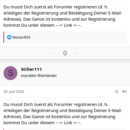
S
S
Du musst Dich zuerst als Forumler registrieren (d. h.
t
t
erledigen der Registrierung und Bestätigung Deiner E-Mail-
i
i
Adresse). Das Ganze ist kostenlos und zur Registrierung
m
m
kommst Du unter diesem
---> Link <---
.
m
m
e
e
R
Nüsser854
e
a
k
P
N
0
t
o
e
i
s
g
o
Stiller111
n
i
a
S
e
erprobter Rheinländer
t
t
n
i
i
:
v
v
30. Juni 2026
#9
e
e
S
S
Du musst Dich zuerst als Forumler registrieren (d. h.
t
t
erledigen der Registrierung und Bestätigung Deiner E-Mail-
i
i
Adresse). Das Ganze ist kostenlos und zur Registrierung
m
m
kommst Du unter diesem
---> Link <---
.
m
m