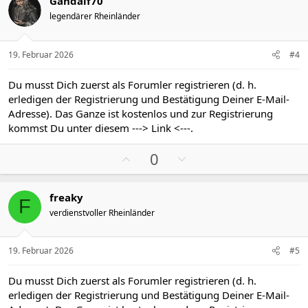
Gandalf70
i
a
legendärer Rheinländer
t
t
i
i
v
v
19. Februar 2026
#4
e
e
S
S
Du musst Dich zuerst als Forumler registrieren (d. h.
t
t
erledigen der Registrierung und Bestätigung Deiner E-Mail-
i
i
Adresse). Das Ganze ist kostenlos und zur Registrierung
m
m
kommst Du unter diesem
---> Link <---
.
m
m
P
N
e
e
0
o
e
s
g
freaky
i
a
F
verdienstvoller Rheinländer
t
t
i
i
v
v
19. Februar 2026
#5
e
e
S
S
Du musst Dich zuerst als Forumler registrieren (d. h.
t
t
erledigen der Registrierung und Bestätigung Deiner E-Mail-