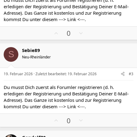
erledigen der Registrierung und Bestätigung Deiner E-Mail-
Adresse). Das Ganze ist kostenlos und zur Registrierung
kommst Du unter diesem
---> Link <---
.
P
N
0
o
e
s
g
Sebie89
i
a
S
Neu-Rheinländer
t
t
i
i
v
v
19. Februar 2026
Zuletzt bearbeitet:
19. Februar 2026
#3
e
e
S
S
Du musst Dich zuerst als Forumler registrieren (d. h.
t
t
erledigen der Registrierung und Bestätigung Deiner E-Mail-
i
i
Adresse). Das Ganze ist kostenlos und zur Registrierung
m
m
kommst Du unter diesem
---> Link <---
.
m
m
P
N
e
e
0
o
e
s
g