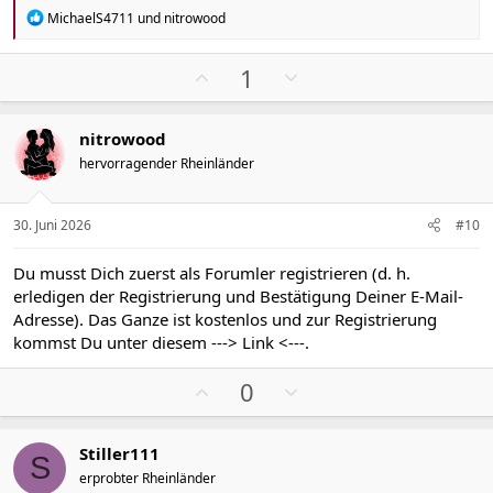
e
e
R
MichaelS4711
und
nitrowood
e
a
k
P
N
1
t
o
e
i
s
g
o
nitrowood
n
i
a
e
hervorragender Rheinländer
t
t
n
i
i
:
v
v
30. Juni 2026
#10
e
e
S
S
Du musst Dich zuerst als Forumler registrieren (d. h.
t
t
erledigen der Registrierung und Bestätigung Deiner E-Mail-
i
i
Adresse). Das Ganze ist kostenlos und zur Registrierung
m
m
kommst Du unter diesem
---> Link <---
.
m
m
P
N
e
e
0
o
e
s
g
Stiller111
i
a
S
erprobter Rheinländer
t
t