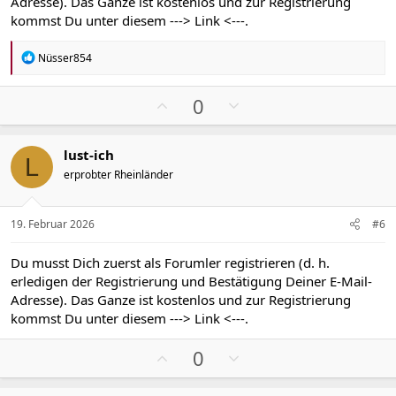
i
i
Adresse). Das Ganze ist kostenlos und zur Registrierung
m
m
kommst Du unter diesem
---> Link <---
.
m
m
e
e
R
Nüsser854
e
a
k
P
N
0
t
o
e
i
s
g
o
lust-ich
n
i
a
L
e
erprobter Rheinländer
t
t
n
i
i
:
v
v
19. Februar 2026
#6
e
e
S
S
Du musst Dich zuerst als Forumler registrieren (d. h.
t
t
erledigen der Registrierung und Bestätigung Deiner E-Mail-
i
i
Adresse). Das Ganze ist kostenlos und zur Registrierung
m
m
kommst Du unter diesem
---> Link <---
.
m
m
P
N
e
e
0
o
e
s
g