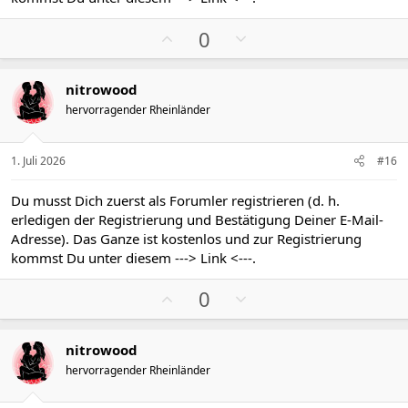
m
m
P
N
e
e
0
o
e
s
g
nitrowood
i
a
hervorragender Rheinländer
t
t
i
i
v
v
1. Juli 2026
#16
e
e
S
S
Du musst Dich zuerst als Forumler registrieren (d. h.
t
t
erledigen der Registrierung und Bestätigung Deiner E-Mail-
i
i
Adresse). Das Ganze ist kostenlos und zur Registrierung
m
m
kommst Du unter diesem
---> Link <---
.
m
m
P
N
e
e
0
o
e
s
g
nitrowood
i
a
hervorragender Rheinländer
t
t
i
i