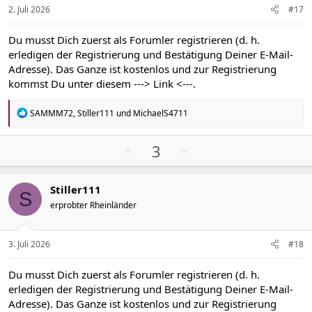
v
v
2. Juli 2026
#17
e
e
S
S
Du musst Dich zuerst als Forumler registrieren (d. h.
t
t
erledigen der Registrierung und Bestätigung Deiner E-Mail-
i
i
Adresse). Das Ganze ist kostenlos und zur Registrierung
m
m
kommst Du unter diesem
---> Link <---
.
m
m
e
e
R
SAMMM72
,
Stiller111
und
MichaelS4711
e
a
k
P
N
3
t
o
e
i
s
g
o
Stiller111
n
i
a
S
e
erprobter Rheinländer
t
t
n
i
i
:
v
v
3. Juli 2026
#18
e
e
S
S
Du musst Dich zuerst als Forumler registrieren (d. h.
t
t
erledigen der Registrierung und Bestätigung Deiner E-Mail-
i
i
Adresse). Das Ganze ist kostenlos und zur Registrierung