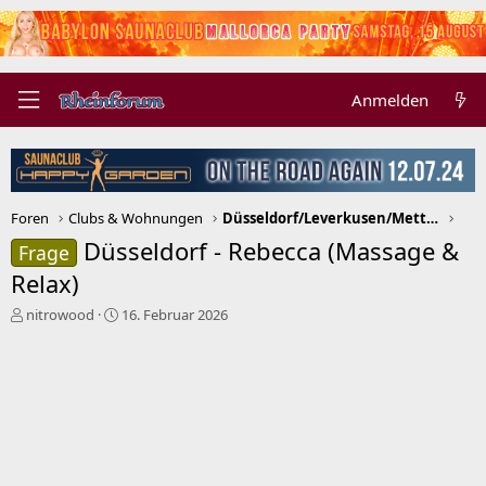
Anmelden
Foren
Clubs & Wohnungen
Düsseldorf/Leverkusen/Mettmann/Neuss/Ratingen
Düsseldorf - Rebecca (Massage &
Frage
Relax)
E
E
nitrowood
16. Februar 2026
r
r
s
s
t
t
e
e
l
l
l
l
e
t
r
a