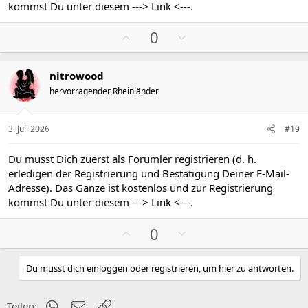
m
m
kommst Du unter diesem
---> Link <---
.
m
m
P
N
e
e
0
o
e
s
g
nitrowood
i
a
hervorragender Rheinländer
t
t
i
i
v
v
3. Juli 2026
#19
e
e
S
S
Du musst Dich zuerst als Forumler registrieren (d. h.
t
t
erledigen der Registrierung und Bestätigung Deiner E-Mail-
i
i
Adresse). Das Ganze ist kostenlos und zur Registrierung
m
m
kommst Du unter diesem
---> Link <---
.
m
m
P
N
e
e
0
o
e
s
g
Du musst dich einloggen oder registrieren, um hier zu antworten.
i
a
t
t
WhatsApp
E-Mail
Link
Teilen: