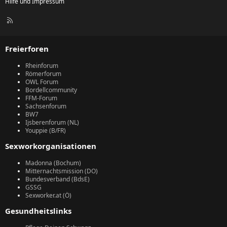
Hilfe und Impressum
R
S
S
Freierforen
Rheinforum
Römerforum
OWL Forum
Bordellcommunity
FFM-Forum
Sachsenforum
BW7
Ijsberenforum (NL)
Youppie (B/FR)
Sexworkorganisationen
Madonna (Bochum)
Mitternachtsmission (DO)
Bundesverband (BdsE)
GSSG
Sexworker.at (Ö)
Gesundheitslinks