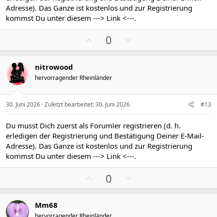
i
i
Adresse). Das Ganze ist kostenlos und zur Registrierung
m
m
kommst Du unter diesem
---> Link <---
.
m
m
P
N
e
e
0
o
e
s
g
nitrowood
i
a
hervorragender Rheinländer
t
t
i
i
v
v
30. Juni 2026
Zuletzt bearbeitet:
30. Juni 2026
#13
e
e
S
S
Du musst Dich zuerst als Forumler registrieren (d. h.
t
t
erledigen der Registrierung und Bestätigung Deiner E-Mail-
i
i
Adresse). Das Ganze ist kostenlos und zur Registrierung
m
m
kommst Du unter diesem
---> Link <---
.
m
m
P
N
e
e
0
o
e
s
g
Mm68
i
a
hervorragender Rheinländer