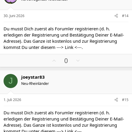
t
t
i
i
v
v
30. Juni 2026
#14
e
e
S
S
Du musst Dich zuerst als Forumler registrieren (d. h.
t
t
erledigen der Registrierung und Bestätigung Deiner E-Mail-
i
i
Adresse). Das Ganze ist kostenlos und zur Registrierung
m
m
kommst Du unter diesem
---> Link <---
.
m
m
P
N
e
e
0
o
e
s
g
joeystar83
i
a
J
Neu-Rheinländer
t
t
i
i
v
v
1. Juli 2026
#15
e
e
S
S
Du musst Dich zuerst als Forumler registrieren (d. h.
t
t
erledigen der Registrierung und Bestätigung Deiner E-Mail-
i
i
Adresse). Das Ganze ist kostenlos und zur Registrierung
m
m
kommst Du unter diesem
---> Link <---
.