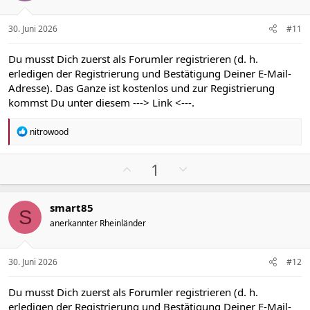
i
i
v
v
30. Juni 2026
#11
e
e
S
S
Du musst Dich zuerst als Forumler registrieren (d. h.
t
t
erledigen der Registrierung und Bestätigung Deiner E-Mail-
i
i
Adresse). Das Ganze ist kostenlos und zur Registrierung
m
m
kommst Du unter diesem
---> Link <---
.
m
m
e
e
R
nitrowood
e
a
k
P
N
1
t
o
e
i
s
g
o
smart85
n
i
a
S
e
anerkannter Rheinländer
t
t
n
i
i
:
v
v
30. Juni 2026
#12
e
e
S
S
Du musst Dich zuerst als Forumler registrieren (d. h.
t
t
erledigen der Registrierung und Bestätigung Deiner E-Mail-