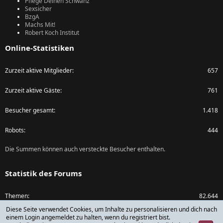
Pflege Deinen Schwanz
Sexsicher
BzgA
Machs Mit!
Robert Koch Institut
Online-Statistiken
Zurzeit aktive Mitglieder
657
Zurzeit aktive Gäste
761
Besucher gesamt
1.418
Robots
444
Die Summen können auch versteckte Besucher enthalten.
Statistik des Forums
Themen
82.644
Diese Seite verwendet Cookies, um Inhalte zu personalisieren und dich nach
Beiträge
1.073.616
einem Login angemeldet zu halten, wenn du registriert bist.