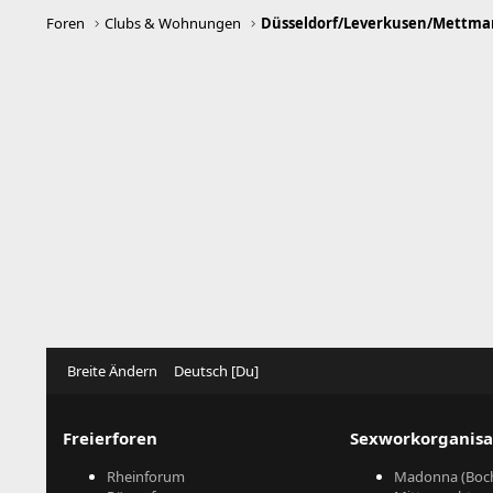
n
:
Foren
Clubs & Wohnungen
Breite Ändern
Deutsch [Du]
Freierforen
Sexworkorganisa
Rheinforum
Madonna (Boc