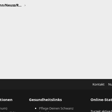
Düsseldorf/Leverkusen/Mettmann/Neuss/Ratingen
Kontakt
Nu
tionen
Gesundheitslinks
Online-Stat
hum)
Pflege Deinen Schwanz
Zurzeit aktive