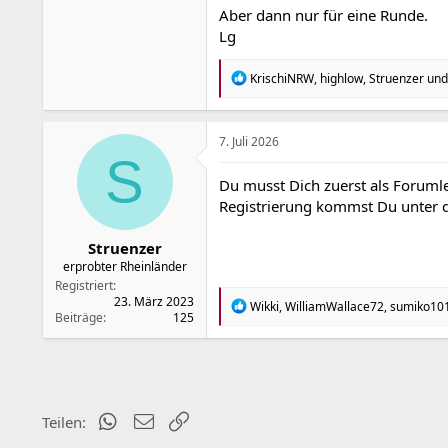
Aber dann nur für eine Runde.
Lg
R
KrischiNRW
,
highlow
,
Struenzer
und
e
a
k
t
7. Juli 2026
i
S
o
Du musst Dich zuerst als Forumle
n
Registrierung kommst Du unter
e
n
:
Struenzer
erprobter Rheinländer
Registriert
23. März 2023
R
Wikki
,
WilliamWallace72
,
sumiko10
Beiträge
125
e
a
k
t
i
o
n
WhatsApp
E-Mail
Link
Teilen:
e