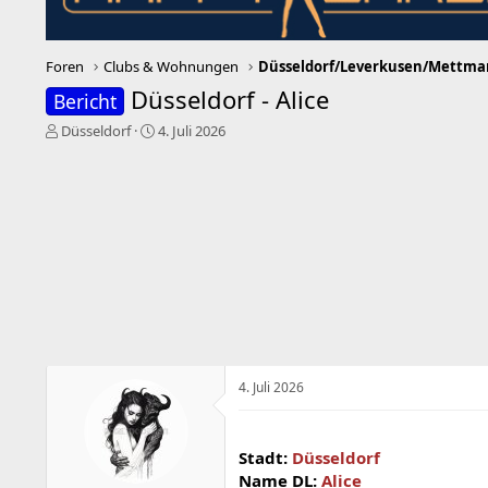
Foren
Clubs & Wohnungen
Düsseldorf - Alice
Bericht
E
E
Düsseldorf
4. Juli 2026
r
r
s
s
t
t
e
e
l
l
l
l
e
t
r
a
m
4. Juli 2026
Stadt:
Düsseldorf
Name DL:
Alice