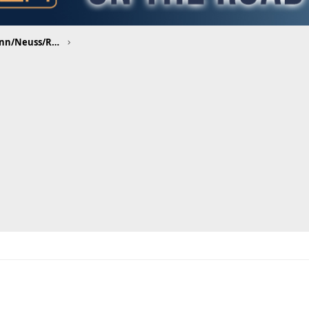
Düsseldorf/Leverkusen/Mettmann/Neuss/Ratingen