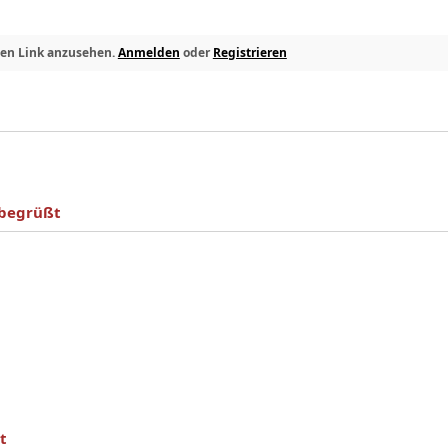
den Link anzusehen.
Anmelden
oder
Registrieren
 begrüßt
t