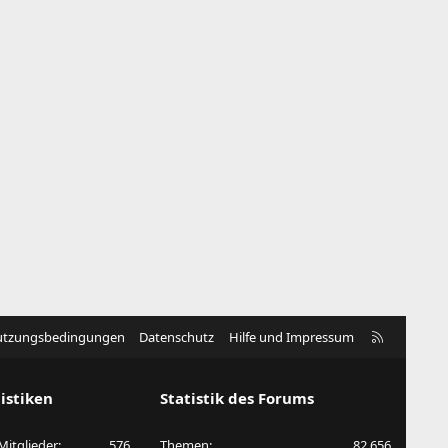
R
tzungsbedingungen
Datenschutz
Hilfe und Impressum
S
S
istiken
Statistik des Forums
 Mitglieder
576
Themen
82.656