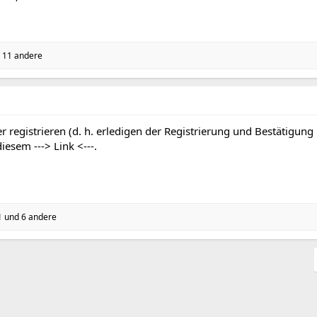
 11 andere
r registrieren (d. h. erledigen der Registrierung und Bestätigung
 diesem
---> Link <---
.
1
und 6 andere