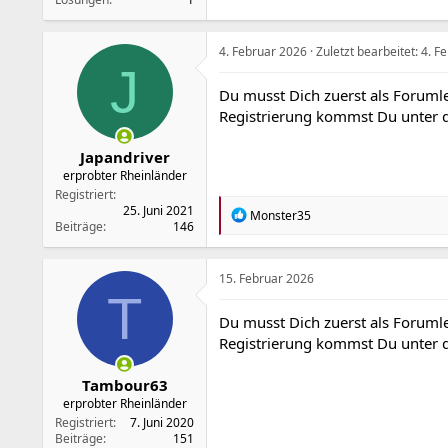
4. Februar 2026
Zuletzt bearbeitet:
4. F
J
Du musst Dich zuerst als Forumle
Registrierung kommst Du unter
Japandriver
erprobter Rheinländer
Registriert
25. Juni 2021
R
Monster35
Beiträge
146
e
a
k
t
15. Februar 2026
i
T
o
Du musst Dich zuerst als Forumle
n
Registrierung kommst Du unter
e
n
:
Tambour63
erprobter Rheinländer
Registriert
7. Juni 2020
Beiträge
151