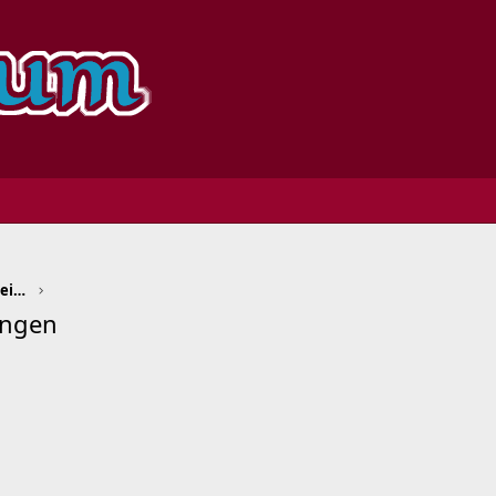
Massage Düsseldorf/Ruhrgebiet/Niederrhein/Welt
ingen