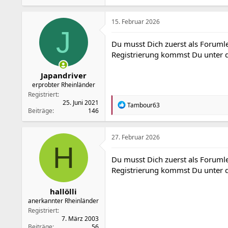
15. Februar 2026
J
Du musst Dich zuerst als Forumle
Registrierung kommst Du unter
Japandriver
erprobter Rheinländer
Registriert
25. Juni 2021
R
Tambour63
Beiträge
146
e
a
k
t
27. Februar 2026
i
H
o
Du musst Dich zuerst als Forumle
n
Registrierung kommst Du unter
e
n
:
hallölli
anerkannter Rheinländer
Registriert
7. März 2003
Beiträge
56