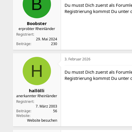
B
o
Du musst Dich zuerst als Forumle
n
Registrierung kommst Du unter
e
n
:
Boobster
erprobter Rheinländer
Registriert
29. Mai 2024
Beiträge
230
3. Februar 2026
H
Du musst Dich zuerst als Forumle
Registrierung kommst Du unter
hallölli
anerkannter Rheinländer
Registriert
7. März 2003
Beiträge
56
Website
Website besuchen