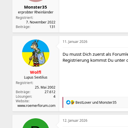
:
Monster35
erprobter Rheinländer
Registriert
7. November 2022
Beiträge
131
11. Januar 2026
Du musst Dich zuerst als Forumle
Registrierung kommst Du unter
Wolfl
Lupus Sextilius
Registriert
25. Mai 2002
Beiträge
27.612
Lösungen
4
Website
R
BestLover
und
Monster35
www.roemerforum.com
e
a
k
t
12. Januar 2026
i