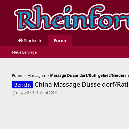
Startseite
Foren
Neue Beiträge
Foren
Massagen
China Massage Düsseldorf/Rat
Bericht
E
E
meyer2
5. April 2024
r
r
s
s
t
t
e
e
l
l
l
l
e
t