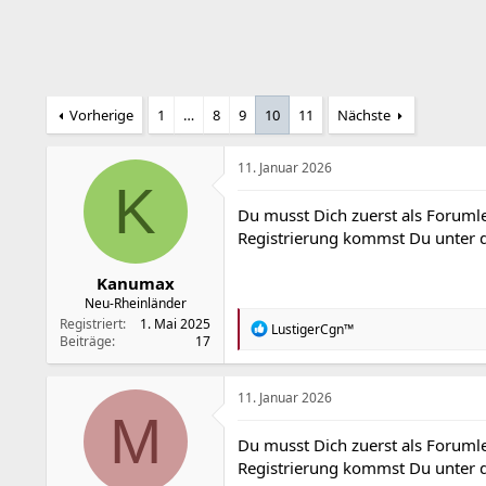
r
a
m
Vorherige
1
…
8
9
10
11
Nächste
11. Januar 2026
K
Du musst Dich zuerst als Forumle
Registrierung kommst Du unter
Kanumax
Neu-Rheinländer
Registriert
1. Mai 2025
R
LustigerCgn™
Beiträge
17
e
a
k
t
11. Januar 2026
i
M
o
Du musst Dich zuerst als Forumle
n
Registrierung kommst Du unter
e
n