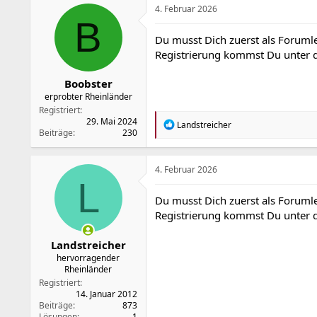
4. Februar 2026
B
Du musst Dich zuerst als Forumle
Registrierung kommst Du unter
Boobster
erprobter Rheinländer
Registriert
29. Mai 2024
R
Landstreicher
Beiträge
230
e
a
k
t
4. Februar 2026
i
L
o
Du musst Dich zuerst als Forumle
n
Registrierung kommst Du unter
e
n
:
Landstreicher
hervorragender
Rheinländer
Registriert
14. Januar 2012
Beiträge
873
Lösungen
1