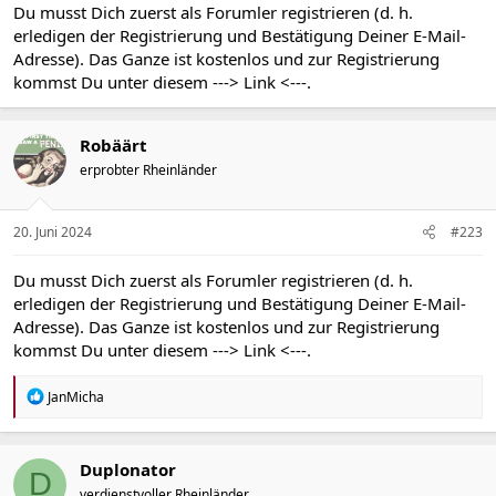
Du musst Dich zuerst als Forumler registrieren (d. h.
erledigen der Registrierung und Bestätigung Deiner E-Mail-
Adresse). Das Ganze ist kostenlos und zur Registrierung
kommst Du unter diesem
---> Link <---
.
Robäärt
erprobter Rheinländer
20. Juni 2024
#223
Du musst Dich zuerst als Forumler registrieren (d. h.
erledigen der Registrierung und Bestätigung Deiner E-Mail-
Adresse). Das Ganze ist kostenlos und zur Registrierung
kommst Du unter diesem
---> Link <---
.
R
JanMicha
e
a
k
t
Duplonator
D
i
verdienstvoller Rheinländer