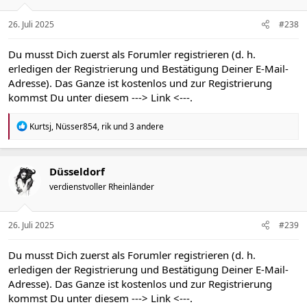
n
e
n
26. Juli 2025
#238
:
Du musst Dich zuerst als Forumler registrieren (d. h.
erledigen der Registrierung und Bestätigung Deiner E-Mail-
Adresse). Das Ganze ist kostenlos und zur Registrierung
kommst Du unter diesem
---> Link <---
.
R
Kurtsj
,
Nüsser854
,
rik
und 3 andere
e
a
k
t
Düsseldorf
i
verdienstvoller Rheinländer
o
n
e
n
26. Juli 2025
#239
:
Du musst Dich zuerst als Forumler registrieren (d. h.
erledigen der Registrierung und Bestätigung Deiner E-Mail-
Adresse). Das Ganze ist kostenlos und zur Registrierung
kommst Du unter diesem
---> Link <---
.