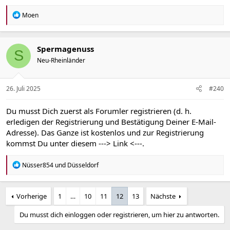
R
Moen
e
a
k
t
Spermagenuss
S
i
Neu-Rheinländer
o
n
e
n
26. Juli 2025
#240
:
Du musst Dich zuerst als Forumler registrieren (d. h.
erledigen der Registrierung und Bestätigung Deiner E-Mail-
Adresse). Das Ganze ist kostenlos und zur Registrierung
kommst Du unter diesem
---> Link <---
.
R
Nüsser854
und
Düsseldorf
e
a
k
Vorherige
1
…
10
11
12
13
Nächste
t
i
o
Du musst dich einloggen oder registrieren, um hier zu antworten.
n
e