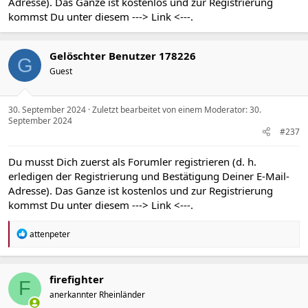
Adresse). Das Ganze ist kostenlos und zur Registrierung
kommst Du unter diesem
---> Link <---
.
Gelöschter Benutzer 178226
G
Guest
30. September 2024
Zuletzt bearbeitet von einem Moderator:
30.
September 2024
#237
Du musst Dich zuerst als Forumler registrieren (d. h.
erledigen der Registrierung und Bestätigung Deiner E-Mail-
Adresse). Das Ganze ist kostenlos und zur Registrierung
kommst Du unter diesem
---> Link <---
.
R
attenpeter
e
a
k
t
firefighter
F
i
anerkannter Rheinländer
o