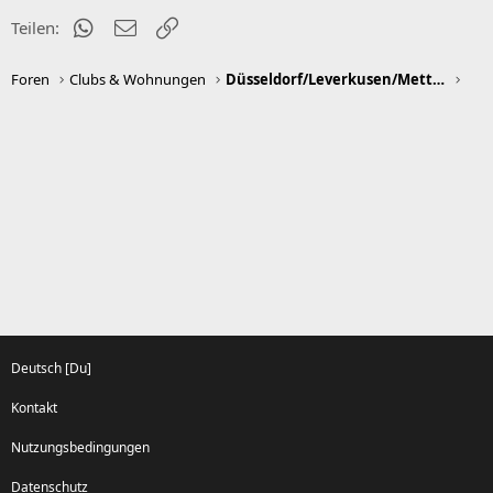
n
WhatsApp
E-Mail
Link
Teilen:
:
Foren
Clubs & Wohnungen
Düsseldorf/Leverkusen/Mettmann/Neuss/Ratingen
Deutsch [Du]
Kontakt
Nutzungsbedingungen
Datenschutz