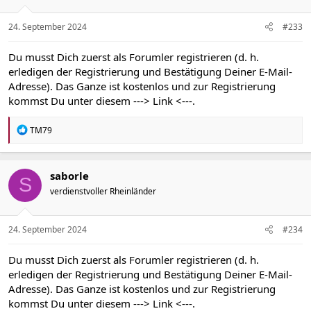
24. September 2024
#233
Du musst Dich zuerst als Forumler registrieren (d. h.
erledigen der Registrierung und Bestätigung Deiner E-Mail-
Adresse). Das Ganze ist kostenlos und zur Registrierung
kommst Du unter diesem
---> Link <---
.
R
TM79
e
a
k
t
saborle
S
i
verdienstvoller Rheinländer
o
n
e
n
24. September 2024
#234
:
Du musst Dich zuerst als Forumler registrieren (d. h.
erledigen der Registrierung und Bestätigung Deiner E-Mail-
Adresse). Das Ganze ist kostenlos und zur Registrierung
kommst Du unter diesem
---> Link <---
.