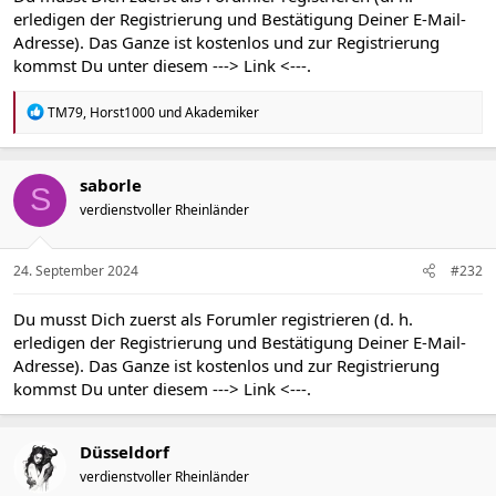
erledigen der Registrierung und Bestätigung Deiner E-Mail-
Adresse). Das Ganze ist kostenlos und zur Registrierung
kommst Du unter diesem
---> Link <---
.
R
TM79
,
Horst1000
und
Akademiker
e
a
k
t
saborle
S
i
verdienstvoller Rheinländer
o
n
e
n
24. September 2024
#232
:
Du musst Dich zuerst als Forumler registrieren (d. h.
erledigen der Registrierung und Bestätigung Deiner E-Mail-
Adresse). Das Ganze ist kostenlos und zur Registrierung
kommst Du unter diesem
---> Link <---
.
Düsseldorf
verdienstvoller Rheinländer