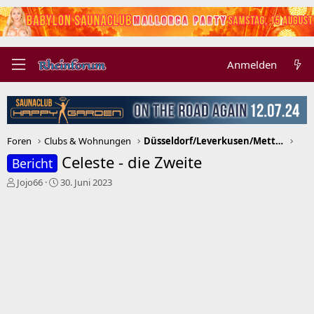
Anmelden
Foren
Clubs & Wohnungen
Düsseldorf/Leverkusen/Mettmann/Neuss/Ratingen
Celeste - die Zweite
Bericht
E
E
Jojo66
30. Juni 2023
r
r
s
s
t
t
e
e
l
l
l
l
e
t
r
a
m