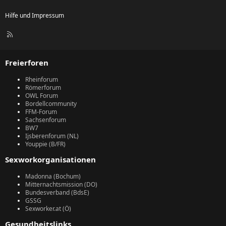
Hilfe und Impressum
R
S
S
Freierforen
Rheinforum
Römerforum
OWL Forum
Bordellcommunity
FFM-Forum
Sachsenforum
BW7
Ijsberenforum (NL)
Youppie (B/FR)
Sexworkorganisationen
Madonna (Bochum)
Mitternachtsmission (DO)
Bundesverband (BdsE)
GSSG
Sexworker.at (Ö)
Gesundheitslinks