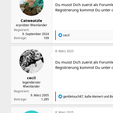
o
Du musst Dich zuerst als Forumle
n
Registrierung kommst Du unter
e
n
:
Catweatzle
erprobter Rheinländer
Registriert
9. September 2024
R
cecil
Beiträge
109
e
a
k
t
8. März 2025
i
o
Du musst Dich zuerst als Forumle
n
Registrierung kommst Du unter
e
n
:
cecil
legendärster
Rheinländer
Registriert
9. März 2005
R
gentletouch87
,
kalle-kleinert
und
B
Beiträge
1.285
e
a
k
t
8. März 2025