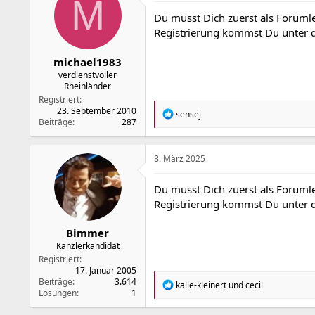
M
o
Du musst Dich zuerst als Forumle
n
Registrierung kommst Du unter
e
n
:
michael1983
verdienstvoller
Rheinländer
Registriert
23. September 2010
R
sensej
Beiträge
287
e
a
k
t
8. März 2025
i
o
Du musst Dich zuerst als Forumle
n
Registrierung kommst Du unter
e
n
:
Bimmer
Kanzlerkandidat
Registriert
17. Januar 2005
Beiträge
3.614
R
kalle-kleinert
und
cecil
Lösungen
1
e
a