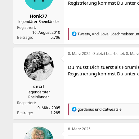
Registrierung kommst Du unter
Honk77
legendärer Rheinländer
Registriert
16. August 2010
R
Tweety
,
Andi Love
,
Löschmeister
un
Beiträge
5.706
e
a
k
t
8. März 2025
Zuletzt bearbeitet:
8. Mär
i
o
Du musst Dich zuerst als Forumle
n
Registrierung kommst Du unter
e
n
:
cecil
legendärster
Rheinländer
Registriert
9. März 2005
R
gordanus
und
Catweatzle
Beiträge
1.285
e
a
k
t
8. März 2025
i
o