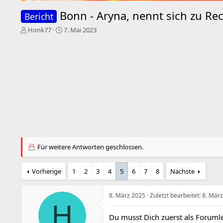
Bonn - Aryna, nennt sich zu Rec
Bericht
E
E
Honk77
7. Mai 2023
r
r
s
s
t
t
e
e
l
l
l
l
e
t
r
a
m
Für weitere Antworten geschlossen.
Vorherige
1
2
3
4
5
6
7
8
Nächste
8. März 2025
Zuletzt bearbeitet:
8. Mär
H
Du musst Dich zuerst als Forumle