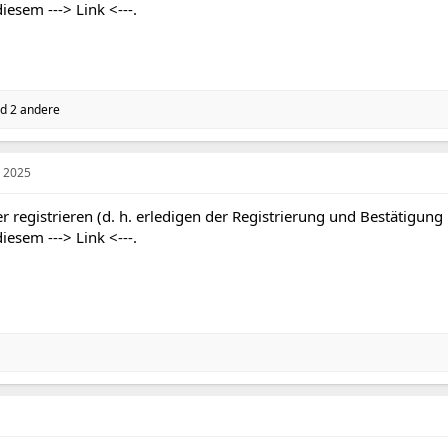
 diesem
---> Link <---
.
d 2 andere
z 2025
r registrieren (d. h. erledigen der Registrierung und Bestätigung
 diesem
---> Link <---
.