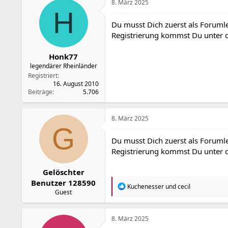
t
8. März 2025
i
H
o
Du musst Dich zuerst als Forumle
n
Registrierung kommst Du unter
e
n
:
Honk77
legendärer Rheinländer
Registriert
16. August 2010
Beiträge
5.706
8. März 2025
G
Du musst Dich zuerst als Forumle
Registrierung kommst Du unter
Gelöschter
Benutzer 128590
R
Kuchenesser
und
cecil
Guest
e
a
k
t
8. März 2025
i