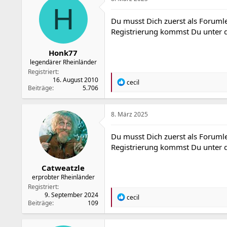
i
H
o
Du musst Dich zuerst als Forumle
n
Registrierung kommst Du unter
e
n
:
Honk77
legendärer Rheinländer
Registriert
16. August 2010
R
cecil
Beiträge
5.706
e
a
k
t
8. März 2025
i
o
Du musst Dich zuerst als Forumle
n
Registrierung kommst Du unter
e
n
:
Catweatzle
erprobter Rheinländer
Registriert
9. September 2024
R
cecil
Beiträge
109
e
a
k