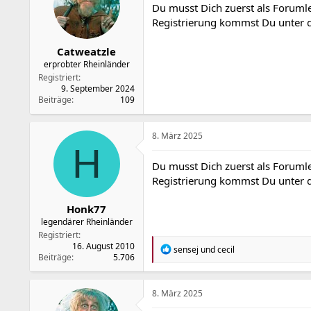
Du musst Dich zuerst als Forumle
n
Registrierung kommst Du unter
e
n
:
Catweatzle
erprobter Rheinländer
Registriert
9. September 2024
Beiträge
109
8. März 2025
H
Du musst Dich zuerst als Forumle
Registrierung kommst Du unter
Honk77
legendärer Rheinländer
Registriert
16. August 2010
R
sensej
und
cecil
Beiträge
5.706
e
a
k
t
8. März 2025
i