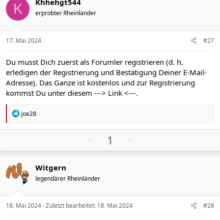
Khhehgt544
n
i
a
K
e
erprobter Rheinländer
t
t
n
i
i
:
v
v
17. Mai 2024
#27
e
e
S
S
Du musst Dich zuerst als Forumler registrieren (d. h.
t
t
erledigen der Registrierung und Bestätigung Deiner E-Mail-
i
i
Adresse). Das Ganze ist kostenlos und zur Registrierung
m
m
kommst Du unter diesem
---> Link <---
.
m
m
e
e
R
joe28
e
a
k
P
N
1
t
o
e
i
s
g
o
Witgern
n
i
a
e
legendärer Rheinländer
t
t
n
i
i
:
v
v
18. Mai 2024
Zuletzt bearbeitet:
18. Mai 2024
#28
e
e