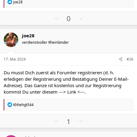
e
e
R
joe28
e
a
k
P
N
0
t
o
e
i
s
g
o
joe28
n
i
a
e
verdienstvoller Rheinländer
t
t
n
i
i
:
v
v
17. Mai 2024
#26
e
e
S
S
Du musst Dich zuerst als Forumler registrieren (d. h.
t
t
erledigen der Registrierung und Bestätigung Deiner E-Mail-
i
i
Adresse). Das Ganze ist kostenlos und zur Registrierung
m
m
kommst Du unter diesem
---> Link <---
.
m
m
e
e
R
Khhehgt544
e
a
k
P
N
1
t
o
e
i
s
g
o