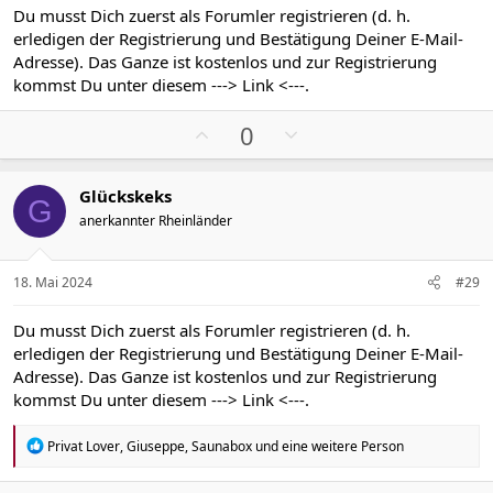
S
S
Du musst Dich zuerst als Forumler registrieren (d. h.
t
t
erledigen der Registrierung und Bestätigung Deiner E-Mail-
i
i
Adresse). Das Ganze ist kostenlos und zur Registrierung
m
m
kommst Du unter diesem
---> Link <---
.
m
m
P
N
e
e
0
o
e
s
g
Glückskeks
i
a
G
anerkannter Rheinländer
t
t
i
i
v
v
18. Mai 2024
#29
e
e
S
S
Du musst Dich zuerst als Forumler registrieren (d. h.
t
t
erledigen der Registrierung und Bestätigung Deiner E-Mail-
i
i
Adresse). Das Ganze ist kostenlos und zur Registrierung
m
m
kommst Du unter diesem
---> Link <---
.
m
m
e
e
R
Privat Lover
,
Giuseppe
,
Saunabox
und eine weitere Person
e
a