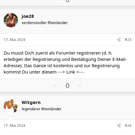
o
e
s
g
joe28
i
a
verdienstvoller Rheinländer
t
t
i
i
v
v
17. Mai 2024
#23
e
e
S
S
Du musst Dich zuerst als Forumler registrieren (d. h.
t
t
erledigen der Registrierung und Bestätigung Deiner E-Mail-
i
i
Adresse). Das Ganze ist kostenlos und zur Registrierung
m
m
kommst Du unter diesem
---> Link <---
.
m
m
P
N
e
e
0
o
e
s
g
Witgern
i
a
legendärer Rheinländer
t
t
i
i
v
v
17. Mai 2024
#24
e
e