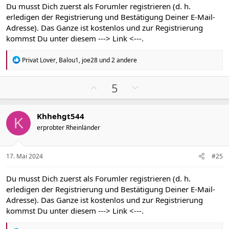
S
S
Du musst Dich zuerst als Forumler registrieren (d. h.
t
t
erledigen der Registrierung und Bestätigung Deiner E-Mail-
i
i
Adresse). Das Ganze ist kostenlos und zur Registrierung
m
m
kommst Du unter diesem
---> Link <---
.
m
m
e
e
R
Privat Lover
,
Balou1
,
joe28
und 2 andere
e
a
k
P
N
5
t
o
e
i
s
g
o
Khhehgt544
n
i
a
K
e
erprobter Rheinländer
t
t
n
i
i
:
v
v
17. Mai 2024
#25
e
e
S
S
Du musst Dich zuerst als Forumler registrieren (d. h.
t
t
erledigen der Registrierung und Bestätigung Deiner E-Mail-
i
i
Adresse). Das Ganze ist kostenlos und zur Registrierung
m
m
kommst Du unter diesem
---> Link <---
.
m
m