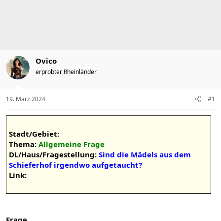
e
t
r
a
m
Ovico
erprobter Rheinländer
19. März 2024
#1
Stadt/Gebiet:
Thema:
Allgemeine Frage
DL/Haus/Fragestellung:
Sind die Mädels aus dem
Schieferhof irgendwo aufgetaucht?
Link:
Frage