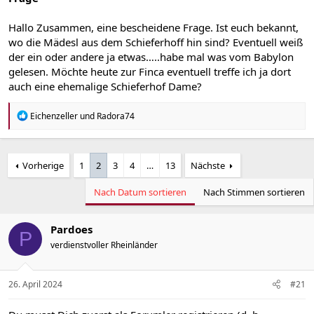
Hallo Zusammen, eine bescheidene Frage. Ist euch bekannt,
wo die Mädesl aus dem Schieferhoff hin sind? Eventuell weiß
der ein oder andere ja etwas…..habe mal was vom Babylon
gelesen. Möchte heute zur Finca eventuell treffe ich ja dort
auch eine ehemalige Schieferhof Dame?
R
Eichenzeller
und
Radora74
e
a
k
t
Vorherige
1
2
3
4
…
13
Nächste
i
o
Nach Datum sortieren
Nach Stimmen sortieren
n
e
n
:
Pardoes
P
verdienstvoller Rheinländer
26. April 2024
#21