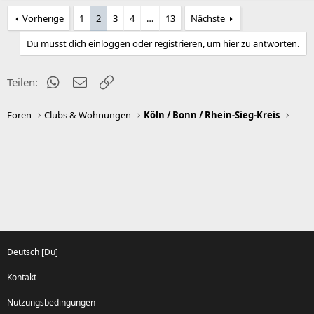
s
g
Vorherige
1
2
3
4
…
13
Nächste
i
a
t
t
Du musst dich einloggen oder registrieren, um hier zu antworten.
i
i
v
v
WhatsApp
E-Mail
Link
Teilen:
e
e
S
S
Foren
Clubs & Wohnungen
Köln / Bonn / Rhein-Sieg-Kreis
t
t
i
i
m
m
m
m
e
e
Deutsch [Du]
Kontakt
Nutzungsbedingungen