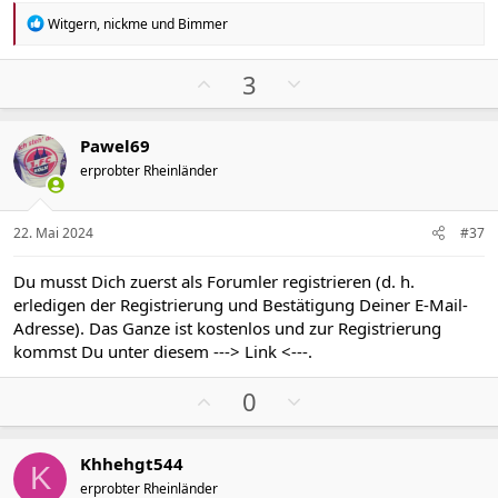
m
m
e
e
R
Witgern
,
nickme
und
Bimmer
e
a
k
P
N
3
t
o
e
i
s
g
o
Pawel69
n
i
a
e
erprobter Rheinländer
t
t
n
i
i
:
v
v
22. Mai 2024
#37
e
e
S
S
Du musst Dich zuerst als Forumler registrieren (d. h.
t
t
erledigen der Registrierung und Bestätigung Deiner E-Mail-
i
i
Adresse). Das Ganze ist kostenlos und zur Registrierung
m
m
kommst Du unter diesem
---> Link <---
.
m
m
P
N
e
e
0
o
e
s
g
Khhehgt544
i
a
K
erprobter Rheinländer
t
t