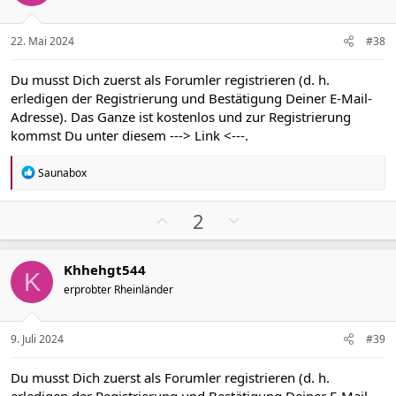
i
i
v
v
22. Mai 2024
#38
e
e
S
S
Du musst Dich zuerst als Forumler registrieren (d. h.
t
t
erledigen der Registrierung und Bestätigung Deiner E-Mail-
i
i
Adresse). Das Ganze ist kostenlos und zur Registrierung
m
m
kommst Du unter diesem
---> Link <---
.
m
m
e
e
R
Saunabox
e
a
k
P
N
2
t
o
e
i
s
g
o
Khhehgt544
n
i
a
K
e
erprobter Rheinländer
t
t
n
i
i
:
v
v
9. Juli 2024
#39
e
e
S
S
Du musst Dich zuerst als Forumler registrieren (d. h.
t
t
erledigen der Registrierung und Bestätigung Deiner E-Mail-