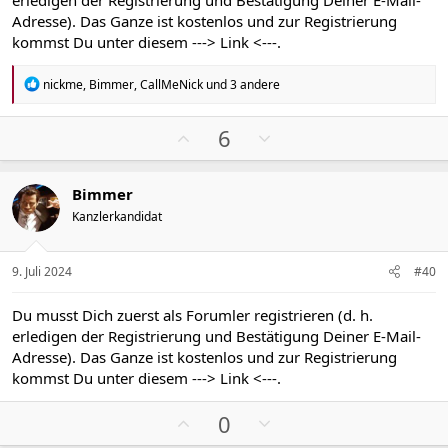
i
i
Adresse). Das Ganze ist kostenlos und zur Registrierung
m
m
kommst Du unter diesem
---> Link <---
.
m
m
e
e
R
nickme
,
Bimmer
,
CallMeNick
und 3 andere
e
a
k
P
N
6
t
o
e
i
s
g
o
Bimmer
n
i
a
e
Kanzlerkandidat
t
t
n
i
i
:
v
v
9. Juli 2024
#40
e
e
S
S
Du musst Dich zuerst als Forumler registrieren (d. h.
t
t
erledigen der Registrierung und Bestätigung Deiner E-Mail-
i
i
Adresse). Das Ganze ist kostenlos und zur Registrierung
m
m
kommst Du unter diesem
---> Link <---
.
m
m
P
N
e
e
0
o
e