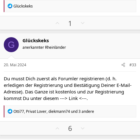
e
e
R
Glückskeks
e
a
k
P
N
1
t
o
e
i
s
g
o
Glückskeks
n
i
a
G
e
anerkannter Rheinländer
t
t
n
i
i
:
v
v
20. Mai 2024
#33
e
e
S
S
Du musst Dich zuerst als Forumler registrieren (d. h.
t
t
erledigen der Registrierung und Bestätigung Deiner E-Mail-
i
i
Adresse). Das Ganze ist kostenlos und zur Registrierung
m
m
kommst Du unter diesem
---> Link <---
.
m
m
e
e
R
Otti77
,
Privat Lover
,
diekmann74
und 3 andere
e
a
k
P
N
6
t
o
e
i