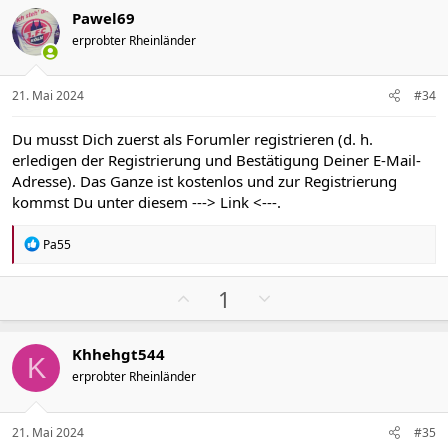
s
g
o
Pawel69
n
i
a
e
erprobter Rheinländer
t
t
n
i
i
:
v
v
21. Mai 2024
#34
e
e
S
S
Du musst Dich zuerst als Forumler registrieren (d. h.
t
t
erledigen der Registrierung und Bestätigung Deiner E-Mail-
i
i
Adresse). Das Ganze ist kostenlos und zur Registrierung
m
m
kommst Du unter diesem
---> Link <---
.
m
m
e
e
R
Pa55
e
a
k
P
N
1
t
o
e
i
s
g
o
Khhehgt544
n
i
a
K
e
erprobter Rheinländer
t
t
n
i
i
:
v
v
21. Mai 2024
#35