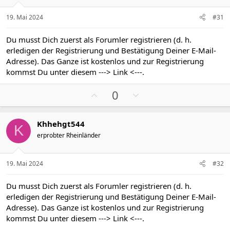
i
i
:
v
v
19. Mai 2024
#31
e
e
S
S
Du musst Dich zuerst als Forumler registrieren (d. h.
t
t
erledigen der Registrierung und Bestätigung Deiner E-Mail-
i
i
Adresse). Das Ganze ist kostenlos und zur Registrierung
m
m
kommst Du unter diesem
---> Link <---
.
m
m
P
N
e
e
0
o
e
s
g
Khhehgt544
i
a
K
erprobter Rheinländer
t
t
i
i
v
v
19. Mai 2024
#32
e
e
S
S
Du musst Dich zuerst als Forumler registrieren (d. h.
t
t
erledigen der Registrierung und Bestätigung Deiner E-Mail-
i
i
Adresse). Das Ganze ist kostenlos und zur Registrierung
m
m
kommst Du unter diesem
---> Link <---
.
m
m