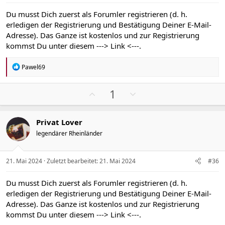
e
e
S
S
Du musst Dich zuerst als Forumler registrieren (d. h.
t
t
erledigen der Registrierung und Bestätigung Deiner E-Mail-
i
i
Adresse). Das Ganze ist kostenlos und zur Registrierung
m
m
kommst Du unter diesem
---> Link <---
.
m
m
e
e
R
Pawel69
e
a
k
P
N
1
t
o
e
i
s
g
o
Privat Lover
n
i
a
e
legendärer Rheinländer
t
t
n
i
i
:
v
v
21. Mai 2024
Zuletzt bearbeitet:
21. Mai 2024
#36
e
e
S
S
Du musst Dich zuerst als Forumler registrieren (d. h.
t
t
erledigen der Registrierung und Bestätigung Deiner E-Mail-
i
i
Adresse). Das Ganze ist kostenlos und zur Registrierung
m
m
kommst Du unter diesem
---> Link <---
.