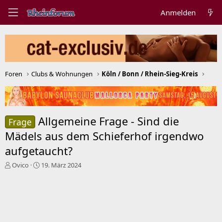
Anmelden
Foren
Clubs & Wohnungen
Köln / Bonn / Rhein-Sieg-Kreis
Allgemeine Frage - Sind die
Frage
Mädels aus dem Schieferhof irgendwo
aufgetaucht?
E
E
Ovico
19. März 2024
r
r
s
s
t
t
e
e
l
l
l
l