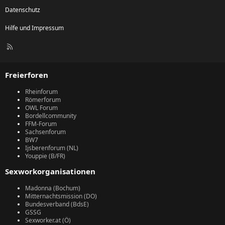
Datenschutz
Hilfe und Impressum
R
S
S
Freierforen
Rheinforum
Römerforum
OWL Forum
Bordellcommunity
FFM-Forum
Sachsenforum
BW7
Ijsberenforum (NL)
Youppie (B/FR)
Sexworkorganisationen
Madonna (Bochum)
Mitternachtsmission (DO)
Bundesverband (BdsE)
GSSG
Sexworker.at (Ö)