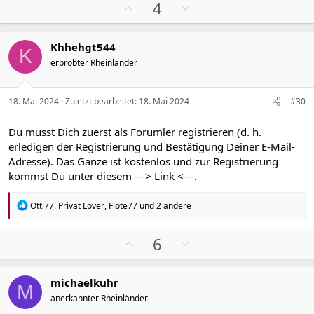
k
P
N
4
t
o
e
i
s
g
o
Khhehgt544
n
i
a
K
e
erprobter Rheinländer
t
t
n
i
i
:
v
v
18. Mai 2024
Zuletzt bearbeitet:
18. Mai 2024
#30
e
e
S
S
Du musst Dich zuerst als Forumler registrieren (d. h.
t
t
erledigen der Registrierung und Bestätigung Deiner E-Mail-
i
i
Adresse). Das Ganze ist kostenlos und zur Registrierung
m
m
kommst Du unter diesem
---> Link <---
.
m
m
e
e
R
Otti77
,
Privat Lover
,
Flöte77
und 2 andere
e
a
k
P
N
6
t
o
e
i
s
g
o
michaelkuhr
n
i
a
M
e
anerkannter Rheinländer
t
t
n