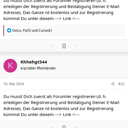
Du musst Dich zuerst als Forumler registrieren (d. h.
erledigen der Registrierung und Bestätigung Deiner E-Mail-
Adresse). Das Ganze ist kostenlos und zur Registrierung
kommst Du unter diesem
---> Link <---
.
R
Ovico
,
Pa55
und
CuriosEr
e
a
k
P
N
0
t
o
e
i
s
g
o
Khhehgt544
n
i
a
K
e
erprobter Rheinländer
t
t
n
i
i
:
v
v
16. Mai 2024
#22
e
e
S
S
Du musst Dich zuerst als Forumler registrieren (d. h.
t
t
erledigen der Registrierung und Bestätigung Deiner E-Mail-
i
i
Adresse). Das Ganze ist kostenlos und zur Registrierung
m
m
kommst Du unter diesem
---> Link <---
.
m
m
P
N
e
e
0