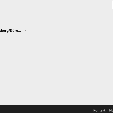
Aachen/Bergheim/Kerpen/Heinsberg/Düren/Euskirchen
Kontakt
Nu