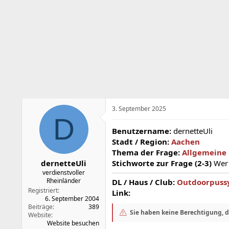
s
s
t
t
e
e
l
l
l
l
e
t
r
a
m
3. September 2025
D
Benutzername:
dernetteUli
Stadt / Region:
Aachen
Thema der Frage:
Allgemeine 
dernetteUli
Stichworte zur Frage (2-3)
Wer 
verdienstvoller
Rheinländer
DL / Haus / Club:
Outdoorpuss
Registriert
Link:
6. September 2004
Beiträge
389
Sie haben keine Berechtigung, 
Website
Website besuchen