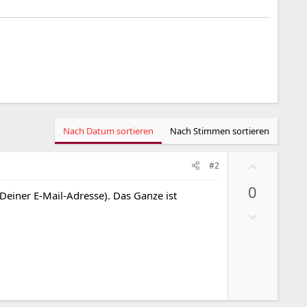
Nach Datum sortieren
Nach Stimmen sortieren
P
#2
o
0
s
 Deiner E-Mail-Adresse). Das Ganze ist
i
N
t
e
i
g
v
a
e
t
S
i
t
v