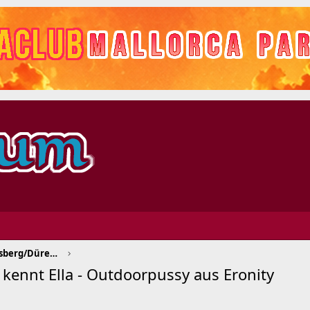
Aachen/Bergheim/Kerpen/Heinsberg/Düren/Euskirchen
 kennt Ella - Outdoorpussy aus Eronity