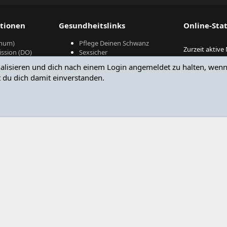
tionen
Gesundheitslinks
Online-Stat
hum)
Pflege Deinen Schwanz
Zurzeit aktive
ssion (DO)
Sexsicher
 (BdsE)
BzgA
alisieren und dich nach einem Login angemeldet zu halten, wenn d
Machs Mit!
Zurzeit aktive
 du dich damit einverstanden.
Ö)
Robert Koch Institut
Besucher ges
Robots
Die Summen kö
Besucher entha
®
Community platform by XenForo
© 2010-2024 XenForo Ltd.