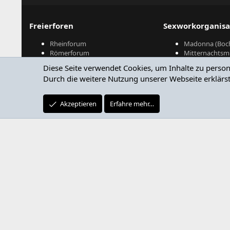
Freierforen
Sexworkorganisa
Rheinforum
Madonna (Boc
Römerforum
Mitternachtsmi
OWL Forum
Bundesverband
Diese Seite verwendet Cookies, um Inhalte zu person
Bordellcommunity
GSSG
Durch die weitere Nutzung unserer Webseite erklärst
FFM-Forum
Sexworker.at (
Sachsenforum
BW7
Akzeptieren
Erfahre mehr…
Ijsberenforum (NL)
Youppie (B/FR)