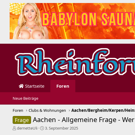
Startseite
Foren
Neue Beiträge
Foren
Clubs & Wohnungen
Aachen - Allgemeine Frage - Wer
Frage
E
E
dernetteUli
3. September 2025
r
r