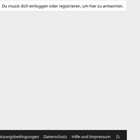
i
e
Du musst dich einloggen oder registrieren, um hier zu antworten.
m
S
m
t
e
i
m
m
e
R
tzungsbedingungen
Datenschutz
Hilfe und Impressum