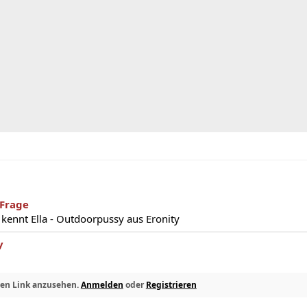
Frage
kennt Ella - Outdoorpussy aus Eronity
y
den Link anzusehen.
Anmelden
oder
Registrieren