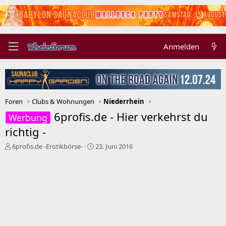
Anmelden
Foren
Clubs & Wohnungen
Niederrhein
6profis.de - Hier verkehrst du
Werbung
richtig -
E
E
6profis.de -Erotikbörse-
23. Juni 2016
r
r
s
s
t
t
e
e
l
l
l
l
e
t
r
a