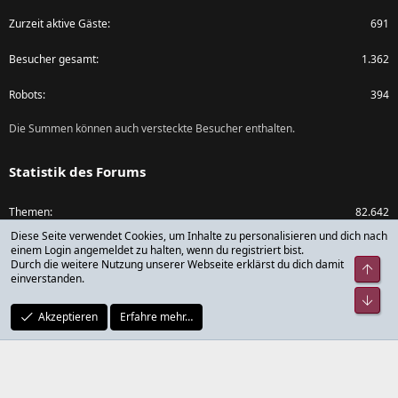
Zurzeit aktive Gäste
691
Besucher gesamt
1.362
Robots
394
Die Summen können auch versteckte Besucher enthalten.
Statistik des Forums
Themen
82.642
Diese Seite verwendet Cookies, um Inhalte zu personalisieren und dich nach
Beiträge
1.073.588
einem Login angemeldet zu halten, wenn du registriert bist.
Durch die weitere Nutzung unserer Webseite erklärst du dich damit
Obe
einverstanden.
Mitglieder
79.782
Unt
Akzeptieren
Erfahre mehr…
Neuestes Mitglied
rickdick
®
Community platform by XenForo
© 2010-2024 XenForo Ltd.