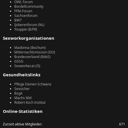
OWL Forum
Bordellcommunity
FFM-Forum
Sachsenforum
BW7
Ijsberenforum (NL)
Youppie (B/FR)
Sexworkorganisationen
Madonna (Bochum)
Mitternachtsmission (DO)
Bundesverband (BdsE)
GSSG
Sexworker.at (Ö)
Gesundheitslinks
Pflege Deinen Schwanz
Sexsicher
BzgA
Machs Mit!
Robert Koch Institut
Online-Statistiken
Zurzeit aktive Mitglieder
671