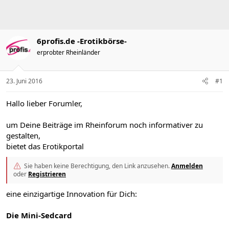
m
6profis.de -Erotikbörse-
erprobter Rheinländer
23. Juni 2016
#1
Hallo lieber Forumler,
um Deine Beiträge im Rheinforum noch informativer zu
gestalten,
bietet das Erotikportal
Sie haben keine Berechtigung, den Link anzusehen.
Anmelden
oder
Registrieren
eine einzigartige Innovation für Dich:
Die Mini-Sedcard